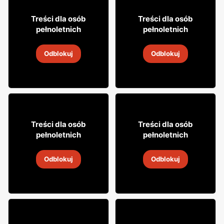
3% TANIEJ!
27% TANIEJ!
31
5
99
79
Treści dla osób
Treści dla osób
pełnoletnich
pełnoletnich
Wino Mionetto
Drink Highlander
Odblokuj
Odblokuj
5
-
19 sie 2026
5
-
19 sie 2026
0
9% TANIEJ!
29
9
95
99
Treści dla osób
Treści dla osób
pełnoletnich
pełnoletnich
Wódka Soplica
Cydr Dobroński
Odblokuj
Odblokuj
5
-
19 sie 2026
5
-
19 sie 2026
10% TANIEJ!