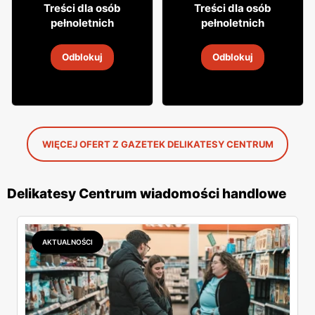
19
26
99
99
Treści dla osób
Treści dla osób
pełnoletnich
pełnoletnich
Wino Jacob's Creek
Wino Daos
Odblokuj
Odblokuj
5
-
19 sie 2026
5
-
19 sie 2026
WIĘCEJ OFERT Z GAZETEK DELIKATESY CENTRUM
Delikatesy Centrum wiadomości handlowe
AKTUALNOŚCI