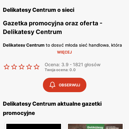
Delikatesy Centrum o sieci
Gazetka promocyjna oraz oferta -
Delikatesy Centrum
Delikatesy Centrum
to dosyć młoda sieć handlowa, która
WIĘCEJ
należy do Grupy Eurocash. Posiada ponad 1000 sklepów
na terenie całego naszego kraju i cały czas otwiera
Ocena: 3.9 - 1821 głosów
nowe. Jej głównym celem jest oferowanie Tobie dobrej
Twoja ocena: 0.0
jakości artykułów spożywczych, w bardzo atrakcyjnych
cenach. Placówki handlowe znajdują się bardzo blisko
OBSERWUJ
osiedli mieszkaniowych, tak abyś miał możliwość zrobienia
szybkich zakupów. Wyróżniają się konkretnym i
Delikatesy Centrum aktualne gazetki
rzeczowym podejściem do klienta oraz korzystają ze
promocyjne
sprawdzonych dostawców, a personelowi nie schodzi
uśmiech z twarzy, dzięki czemu w sklepie panuje miła