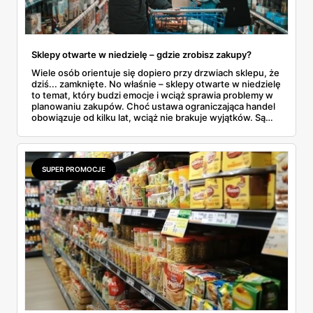
Sklepy otwarte w niedzielę – gdzie zrobisz zakupy?
Wiele osób orientuje się dopiero przy drzwiach sklepu, że
dziś... zamknięte. No właśnie – sklepy otwarte w niedzielę
to temat, który budzi emocje i wciąż sprawia problemy w
planowaniu zakupów. Choć ustawa ograniczająca handel
obowiązuje od kilku lat, wciąż nie brakuje wyjątków. Są
niedziele handlowe, są też sklepy objęte wyłączeniem. A
jak to wygląda w praktyce? Czy mały osiedlowy sklepik
może działać? A co z Żabką czy stacjami benzynowymi? W
tym artykule rozwiewamy wątpliwości i pokazujemy, gdzie
SUPER PROMOCJE
w niedzielę można coś kupić – bez nerwów i krążenia po
mieście.