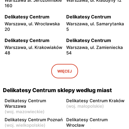
Warszawa al. Jerozolimskie
Warszawa, ul. Klaudyny 12
160
Delikatesy Centrum
Delikatesy Centrum
Warszawa, ul. Wrocławska
Warszawa, ul. Samarytanka
20
5
Delikatesy Centrum
Delikatesy Centrum
Warszawa, ul. Krakowiaków
Warszawa, ul. Zamieniecka
48
54
Delikatesy Centrum
Delikatesy Centrum
Warszawa, ul. Gen.
Warszawa, ul. Franciszka
WIĘCEJ
Waleriana Czumy 3
Kawy 44
Delikatesy Centrum
Delikatesy Centrum
Delikatesy Centrum sklepy według miast
Warszawa, ul. Kłobucka 8b
Warszawa, ul. Béli Bartóka
8
Delikatesy Centrum
Delikatesy Centrum Kraków
Warszawa
(
woj. małopolskie
)
Delikatesy Centrum
Delikatesy Centrum
(
woj. mazowieckie
)
Warszawa, ul. Dzieci
Warszawa, ul. Starodęby 8
Delikatesy Centrum Poznań
Delikatesy Centrum
Warszawy 40a
(
woj. wielkopolskie
)
Wrocław