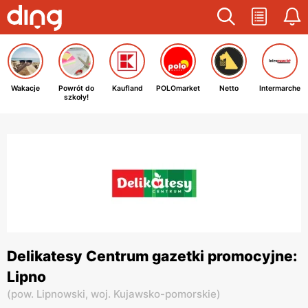
Wakacje
Powrót do
Kaufland
POLOmarket
Netto
Intermarche
szkoły!
Delikatesy Centrum gazetki promocyjne:
Lipno
(
pow. Lipnowski,
woj. Kujawsko-pomorskie
)