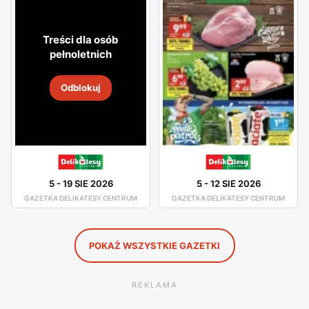
atmosfera. Asortyment sklepu jest dobrze rozmieszczony,
toteż nie będziesz miał problemu z odszukaniem
Treści dla osób
potrzebnego dla Ciebie produktu.
pełnoletnich
W asortymencie dostępne są artykuły spożywcze oraz
Odblokuj
chemia gospodarcza od pewnych producentów, którzy
gwarantują Ci dobrą jakość swoich produktów. Świeże
chrupiące pieczywo, smaczne owoce i warzywa, wyborne
mięsa oraz ryby - to wszystko znajdziesz w Delikatesach
Centrum. Duża ilość tych sklepów sprawia, że nawet nie
5
-
19 SIE 2026
5
-
12 SIE 2026
musisz wsiadać w samochód, by pójść na zakupy, gdyż
GAZETKA DELIKATESY CENTRUM
GAZETKA DELIKATESY CENTRUM
jest ogromne prawdopodobieństwo, że sklep Delikatesy
Centrum znajduje się w niedalekiej odległości od Ciebie.
POKAŻ WSZYSTKIE GAZETKI
REKLAMA