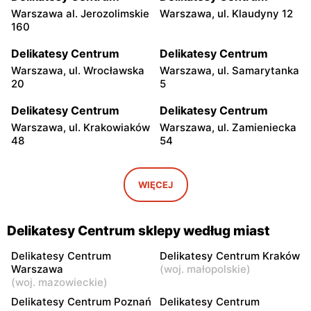
Warszawa al. Jerozolimskie
Warszawa, ul. Klaudyny 12
160
Delikatesy Centrum
Delikatesy Centrum
Warszawa, ul. Wrocławska
Warszawa, ul. Samarytanka
20
5
Delikatesy Centrum
Delikatesy Centrum
Warszawa, ul. Krakowiaków
Warszawa, ul. Zamieniecka
48
54
Delikatesy Centrum
Delikatesy Centrum
Warszawa, ul. Gen.
Warszawa, ul. Franciszka
WIĘCEJ
Waleriana Czumy 3
Kawy 44
Delikatesy Centrum
Delikatesy Centrum
Delikatesy Centrum sklepy według miast
Warszawa, ul. Kłobucka 8b
Warszawa, ul. Béli Bartóka
8
Delikatesy Centrum
Delikatesy Centrum Kraków
Warszawa
(
woj. małopolskie
)
Delikatesy Centrum
Delikatesy Centrum
(
woj. mazowieckie
)
Warszawa, ul. Dzieci
Warszawa, ul. Starodęby 8
Delikatesy Centrum Poznań
Delikatesy Centrum