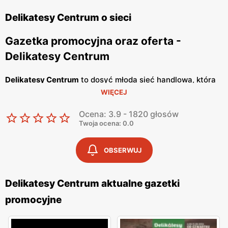
Delikatesy Centrum o sieci
Gazetka promocyjna oraz oferta -
Delikatesy Centrum
Delikatesy Centrum
to dosyć młoda sieć handlowa, która
WIĘCEJ
należy do Grupy Eurocash. Posiada ponad 1000 sklepów
na terenie całego naszego kraju i cały czas otwiera
Ocena: 3.9 - 1820 głosów
nowe. Jej głównym celem jest oferowanie Tobie dobrej
Twoja ocena: 0.0
jakości artykułów spożywczych, w bardzo atrakcyjnych
cenach. Placówki handlowe znajdują się bardzo blisko
OBSERWUJ
osiedli mieszkaniowych, tak abyś miał możliwość zrobienia
szybkich zakupów. Wyróżniają się konkretnym i
Delikatesy Centrum aktualne gazetki
rzeczowym podejściem do klienta oraz korzystają ze
promocyjne
sprawdzonych dostawców, a personelowi nie schodzi
uśmiech z twarzy, dzięki czemu w sklepie panuje miła