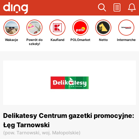
Wakacje
Powrót do
Kaufland
POLOmarket
Netto
Intermarche
szkoły!
Delikatesy Centrum gazetki promocyjne:
Łęg Tarnowski
(
pow. Tarnowski,
woj. Małopolskie
)