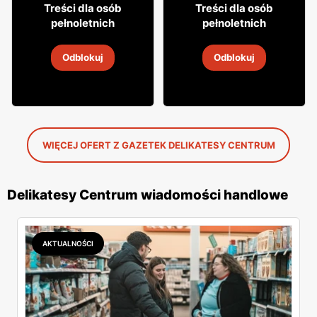
26
9
99
99
Treści dla osób
Treści dla osób
pełnoletnich
pełnoletnich
Wino Jacob's Creek
Cydr Dobroński
Odblokuj
Odblokuj
5
-
19 sie 2026
5
-
19 sie 2026
WIĘCEJ OFERT Z GAZETEK DELIKATESY CENTRUM
Delikatesy Centrum wiadomości handlowe
AKTUALNOŚCI