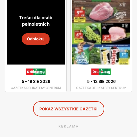
atmosfera. Asortyment sklepu jest dobrze rozmieszczony,
toteż nie będziesz miał problemu z odszukaniem
Treści dla osób
potrzebnego dla Ciebie produktu.
pełnoletnich
W asortymencie dostępne są artykuły spożywcze oraz
Odblokuj
chemia gospodarcza od pewnych producentów, którzy
gwarantują Ci dobrą jakość swoich produktów. Świeże
chrupiące pieczywo, smaczne owoce i warzywa, wyborne
mięsa oraz ryby - to wszystko znajdziesz w Delikatesach
Centrum. Duża ilość tych sklepów sprawia, że nawet nie
5
-
19 SIE 2026
5
-
12 SIE 2026
musisz wsiadać w samochód, by pójść na zakupy, gdyż
GAZETKA DELIKATESY CENTRUM
GAZETKA DELIKATESY CENTRUM
jest ogromne prawdopodobieństwo, że sklep Delikatesy
Centrum znajduje się w niedalekiej odległości od Ciebie.
POKAŻ WSZYSTKIE GAZETKI
REKLAMA