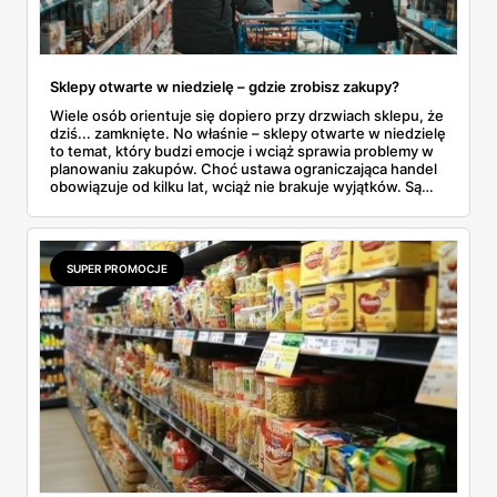
Sklepy otwarte w niedzielę – gdzie zrobisz zakupy?
Wiele osób orientuje się dopiero przy drzwiach sklepu, że
dziś... zamknięte. No właśnie – sklepy otwarte w niedzielę
to temat, który budzi emocje i wciąż sprawia problemy w
planowaniu zakupów. Choć ustawa ograniczająca handel
obowiązuje od kilku lat, wciąż nie brakuje wyjątków. Są
niedziele handlowe, są też sklepy objęte wyłączeniem. A
jak to wygląda w praktyce? Czy mały osiedlowy sklepik
może działać? A co z Żabką czy stacjami benzynowymi? W
tym artykule rozwiewamy wątpliwości i pokazujemy, gdzie
SUPER PROMOCJE
w niedzielę można coś kupić – bez nerwów i krążenia po
mieście.