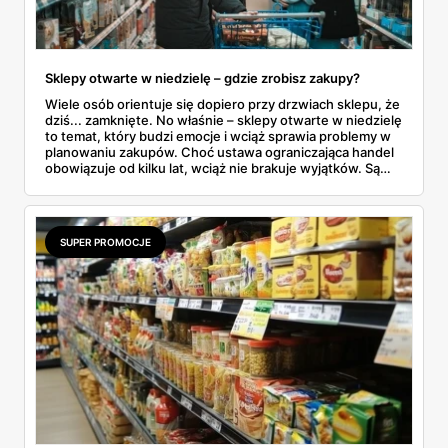
Sklepy otwarte w niedzielę – gdzie zrobisz zakupy?
Wiele osób orientuje się dopiero przy drzwiach sklepu, że
dziś... zamknięte. No właśnie – sklepy otwarte w niedzielę
to temat, który budzi emocje i wciąż sprawia problemy w
planowaniu zakupów. Choć ustawa ograniczająca handel
obowiązuje od kilku lat, wciąż nie brakuje wyjątków. Są
niedziele handlowe, są też sklepy objęte wyłączeniem. A
jak to wygląda w praktyce? Czy mały osiedlowy sklepik
może działać? A co z Żabką czy stacjami benzynowymi? W
tym artykule rozwiewamy wątpliwości i pokazujemy, gdzie
SUPER PROMOCJE
w niedzielę można coś kupić – bez nerwów i krążenia po
mieście.