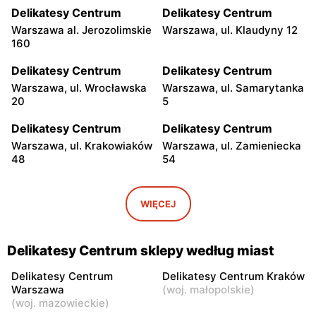
Delikatesy Centrum
Delikatesy Centrum
Warszawa al. Jerozolimskie
Warszawa, ul. Klaudyny 12
160
Delikatesy Centrum
Delikatesy Centrum
Warszawa, ul. Wrocławska
Warszawa, ul. Samarytanka
20
5
Delikatesy Centrum
Delikatesy Centrum
Warszawa, ul. Krakowiaków
Warszawa, ul. Zamieniecka
48
54
Delikatesy Centrum
Delikatesy Centrum
Warszawa, ul. Gen.
Warszawa, ul. Franciszka
WIĘCEJ
Waleriana Czumy 3
Kawy 44
Delikatesy Centrum
Delikatesy Centrum
Delikatesy Centrum sklepy według miast
Warszawa, ul. Kłobucka 8b
Warszawa, ul. Béli Bartóka
8
Delikatesy Centrum
Delikatesy Centrum Kraków
Warszawa
(
woj. małopolskie
)
Delikatesy Centrum
Delikatesy Centrum
(
woj. mazowieckie
)