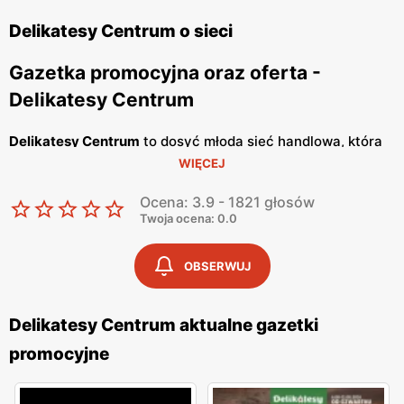
Delikatesy Centrum o sieci
Gazetka promocyjna oraz oferta -
Delikatesy Centrum
Delikatesy Centrum
to dosyć młoda sieć handlowa, która
WIĘCEJ
należy do Grupy Eurocash. Posiada ponad 1000 sklepów
na terenie całego naszego kraju i cały czas otwiera
Ocena: 3.9 - 1821 głosów
nowe. Jej głównym celem jest oferowanie Tobie dobrej
Twoja ocena: 0.0
jakości artykułów spożywczych, w bardzo atrakcyjnych
cenach. Placówki handlowe znajdują się bardzo blisko
OBSERWUJ
osiedli mieszkaniowych, tak abyś miał możliwość zrobienia
szybkich zakupów. Wyróżniają się konkretnym i
Delikatesy Centrum aktualne gazetki
rzeczowym podejściem do klienta oraz korzystają ze
promocyjne
sprawdzonych dostawców, a personelowi nie schodzi
uśmiech z twarzy, dzięki czemu w sklepie panuje miła