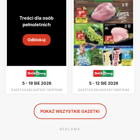
atmosfera. Asortyment sklepu jest dobrze rozmieszczony,
toteż nie będziesz miał problemu z odszukaniem
Treści dla osób
potrzebnego dla Ciebie produktu.
pełnoletnich
W asortymencie dostępne są artykuły spożywcze oraz
Odblokuj
chemia gospodarcza od pewnych producentów, którzy
gwarantują Ci dobrą jakość swoich produktów. Świeże
chrupiące pieczywo, smaczne owoce i warzywa, wyborne
mięsa oraz ryby - to wszystko znajdziesz w Delikatesach
Centrum. Duża ilość tych sklepów sprawia, że nawet nie
5
-
19 SIE 2026
5
-
12 SIE 2026
musisz wsiadać w samochód, by pójść na zakupy, gdyż
GAZETKA DELIKATESY CENTRUM
GAZETKA DELIKATESY CENTRUM
jest ogromne prawdopodobieństwo, że sklep Delikatesy
Centrum znajduje się w niedalekiej odległości od Ciebie.
POKAŻ WSZYSTKIE GAZETKI
REKLAMA