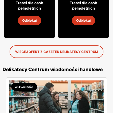
29
9
95
99
Treści dla osób
Treści dla osób
pełnoletnich
pełnoletnich
Cydr Dobroński
Wódka Soplica
Odblokuj
Odblokuj
5
-
19 sie 2026
5
-
19 sie 2026
WIĘCEJ OFERT Z GAZETEK DELIKATESY CENTRUM
Delikatesy Centrum wiadomości handlowe
AKTUALNOŚCI