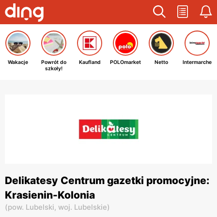
Wakacje
Powrót do
Kaufland
POLOmarket
Netto
Intermarche
szkoły!
Delikatesy Centrum gazetki promocyjne:
Krasienin-Kolonia
(
pow. Lubelski,
woj. Lubelskie
)