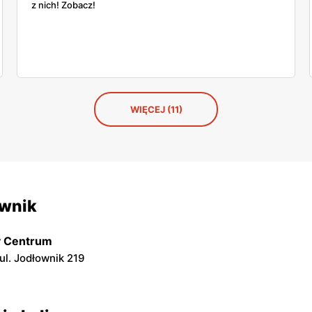
z nich! Zobacz!
WIĘCEJ (11)
ownik
y Centrum
ul. Jodłownik 219