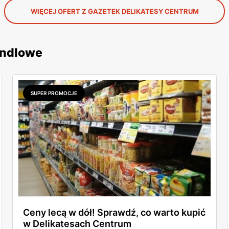
WIĘCEJ OFERT Z GAZETEK DELIKATESY CENTRUM
andlowe
SUPER PROMOCJE
Ceny lecą w dół! Sprawdź, co warto kupić
w Delikatesach Centrum