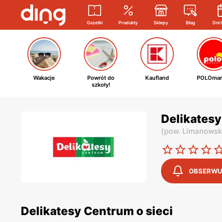
Gazetki
Produkty
Sklepy
Blog
Dni 
Wakacje
Powrót do
Kaufland
POLOmar
szkoły!
Delikates
(
pow. Limanowsk
OBSERWU
Delikatesy Centrum o sieci