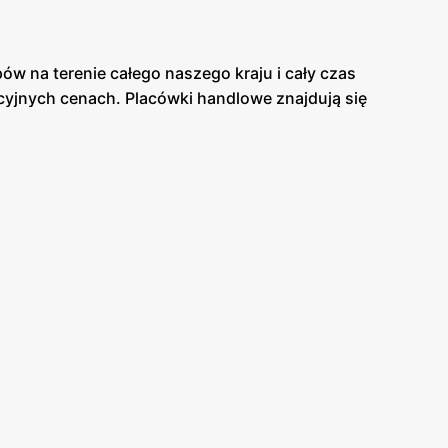
w na terenie całego naszego kraju i cały czas
cyjnych cenach. Placówki handlowe znajdują się
onkretnym i rzeczowym podejściem do klienta
pie panuje miła atmosfera. Asortyment sklepu jest
warantują Ci dobrą jakość swoich produktów.
elikatesach Centrum. Duża ilość tych sklepów
o, że sklep Delikatesy Centrum znajduje się w