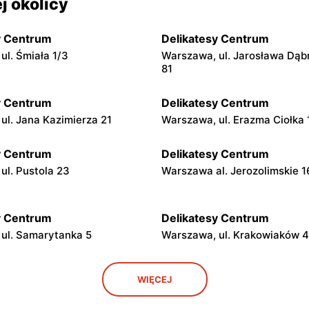
j okolicy
y Centrum
Delikatesy Centrum
ul. Śmiała 1/3
Warszawa, ul. Jarosława Dąb
81
y Centrum
Delikatesy Centrum
ul. Jana Kazimierza 21
Warszawa, ul. Erazma Ciołka 
y Centrum
Delikatesy Centrum
ul. Pustola 23
Warszawa al. Jerozolimskie 
y Centrum
Delikatesy Centrum
ul. Samarytanka 5
Warszawa, ul. Krakowiaków 
y Centrum
Delikatesy Centrum
WIĘCEJ
ul. Franciszka Kawy 44
Warszawa, ul. Kłobucka 8b