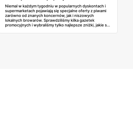
Niemal w każdym tygodniu w popularnych dyskontach i
supermarketach pojawiają się specjalne oferty z piwami
zarówno od znanych koncernów, jak i niszowych
lokalnych browarów. Sprawdziliśmy kilka gazetek
promocyjnych i wybraliśmy tylko najlepsze zniżki, jakie są
obecnie dostępne w sklepach. Niektóre sieci rozdają też
złociste trunki zupełnie za darmo!