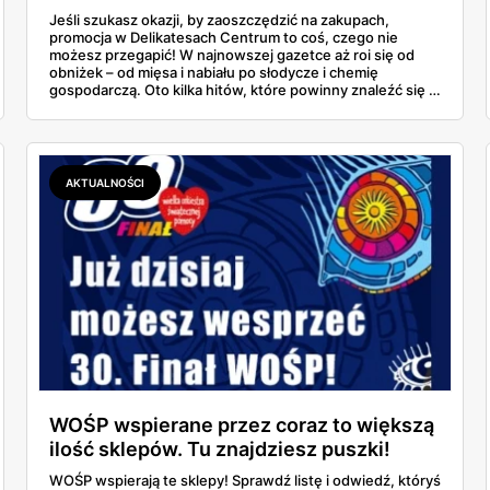
Jeśli szukasz okazji, by zaoszczędzić na zakupach,
promocja w Delikatesach Centrum to coś, czego nie
możesz przegapić! W najnowszej gazetce aż roi się od
obniżek – od mięsa i nabiału po słodycze i chemię
gospodarczą. Oto kilka hitów, które powinny znaleźć się w
Twoim koszyku.
AKTUALNOŚCI
WOŚP wspierane przez coraz to większą
ilość sklepów. Tu znajdziesz puszki!
[LISTA]
WOŚP wspierają te sklepy! Sprawdź listę i odwiedź, któryś