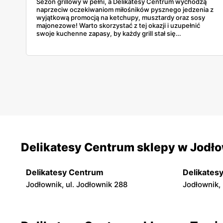
Sezon grillowy w pełni, a Delikatesy Centrum wychodzą
naprzeciw oczekiwaniom miłośników pysznego jedzenia z
wyjątkową promocją na ketchupy, musztardy oraz sosy
majonezowe! Warto skorzystać z tej okazji i uzupełnić
swoje kuchenne zapasy, by każdy grill stał się
niezapomnianym kulinarnym doznaniem.
Delikatesy Centrum sklepy w Jodł
Delikatesy Centrum
Delikates
Jodłownik, ul. Jodłownik 288
Jodłownik, 