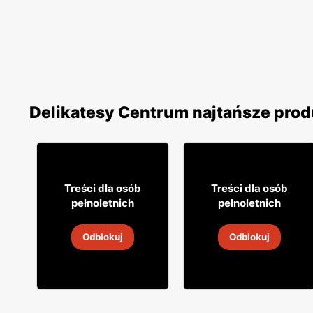
Delikatesy Centrum najtańsze prod
10% TANIEJ!
26
19
99
99
Treści dla osób
Treści dla osób
pełnoletnich
pełnoletnich
Wino Jacob's Creek
Wino Daos
Odblokuj
Odblokuj
5
-
19 sie 2026
5
-
19 sie 2026