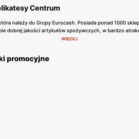
elikatesy Centrum
tóra należy do Grupy Eurocash. Posiada ponad 1000 sklepó
bie dobrej jakości artykułów spożywczych, w bardzo atrak
ł możliwość zrobienia szybkich zakupów. Wyróżniają się k
WIĘCEJ
nelowi nie schodzi uśmiech z twarzy, dzięki czemu w skle
lemu z odszukaniem potrzebnego dla Ciebie produktu.
ki promocyjne
az chemia gospodarcza od pewnych producentów, którzy g
a, wyborne mięsa oraz ryby - to wszystko znajdziesz w D
by pójść na zakupy, gdyż jest ogromne prawdopodobieństw