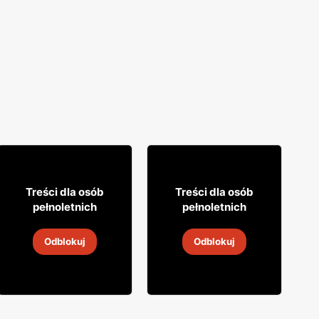
9% TANIEJ!
3% TANIEJ!
9
31
99
99
Treści dla osób
Treści dla osób
pełnoletnich
pełnoletnich
Cydr Dobroński
Wino Mionetto
Odblokuj
Odblokuj
5
-
19 sie 2026
5
-
19 sie 2026