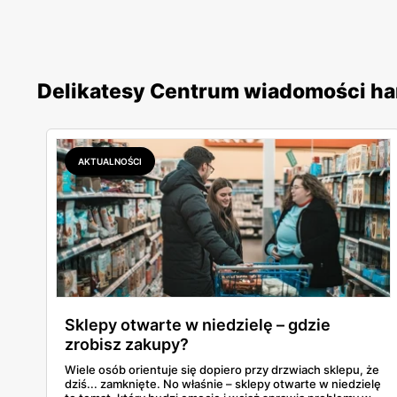
Delikatesy Centrum wiadomości h
AKTUALNOŚCI
Sklepy otwarte w niedzielę – gdzie
zrobisz zakupy?
Wiele osób orientuje się dopiero przy drzwiach sklepu, że
dziś... zamknięte. No właśnie – sklepy otwarte w niedzielę