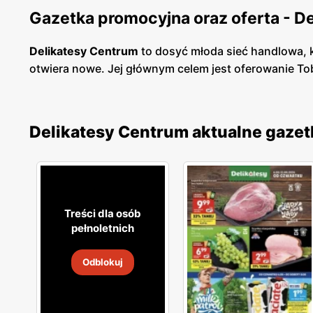
Gazetka promocyjna oraz oferta - D
Delikatesy Centrum
to dosyć młoda sieć handlowa, k
otwiera nowe. Jej głównym celem jest oferowanie To
bardzo blisko osiedli mieszkaniowych, tak abyś mia
oraz korzystają ze sprawdzonych dostawców, a perso
dobrze rozmieszczony, toteż nie będziesz miał prob
Delikatesy Centrum aktualne gazet
W asortymencie dostępne są artykuły spożywcze or
Świeże chrupiące pieczywo, smaczne owoce i warzyw
sprawia, że nawet nie musisz wsiadać w samochód, 
niedalekiej odległości od Ciebie.
Treści dla osób
pełnoletnich
Odblokuj