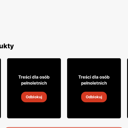
ukty
0
27% TANIEJ!
29
5
95
79
Treści dla osób
Treści dla osób
pełnoletnich
pełnoletnich
Wódka Soplica
Drink Highlander
Odblokuj
Odblokuj
5
-
19 sie 2026
5
-
19 sie 2026