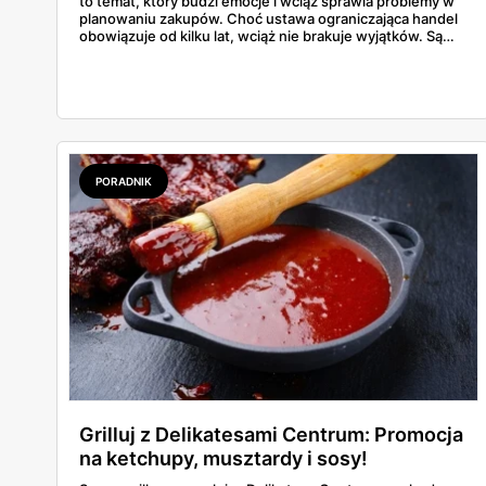
to temat, który budzi emocje i wciąż sprawia problemy w
planowaniu zakupów. Choć ustawa ograniczająca handel
obowiązuje od kilku lat, wciąż nie brakuje wyjątków. Są
niedziele handlowe, są też sklepy objęte wyłączeniem. A
jak to wygląda w praktyce? Czy mały osiedlowy sklepik
może działać? A co z Żabką czy stacjami benzynowymi? W
tym artykule rozwiewamy wątpliwości i pokazujemy, gdzie
w niedzielę można coś kupić – bez nerwów i krążenia po
mieście.
PORADNIK
Grilluj z Delikatesami Centrum: Promocja
na ketchupy, musztardy i sosy!