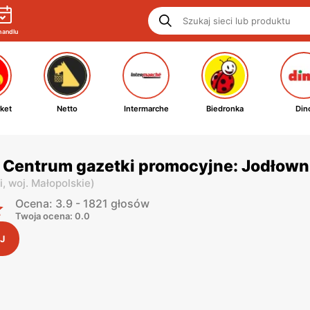
handlu
ket
Netto
Intermarche
Biedronka
Din
y Centrum gazetki promocyjne: Jodłown
i,
woj. Małopolskie
)
Ocena: 3.9 - 1821 głosów
Twoja ocena: 0.0
J