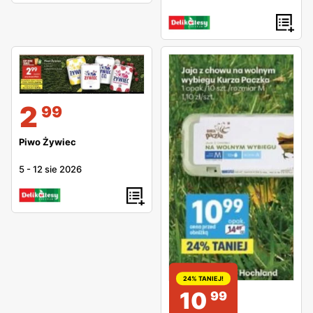
2
99
Piwo Żywiec
5
-
12 sie 2026
24% TANIEJ!
10
99