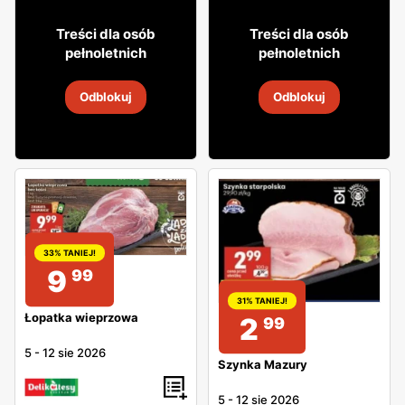
0
27% TANIEJ!
29
5
95
79
Treści dla osób
Treści dla osób
pełnoletnich
pełnoletnich
Wódka Soplica
Drink Highlander
Odblokuj
Odblokuj
5
-
19 sie 2026
5
-
19 sie 2026
33% TANIEJ!
9
99
31% TANIEJ!
Łopatka wieprzowa
2
99
5
-
12 sie 2026
Szynka Mazury
5
-
12 sie 2026