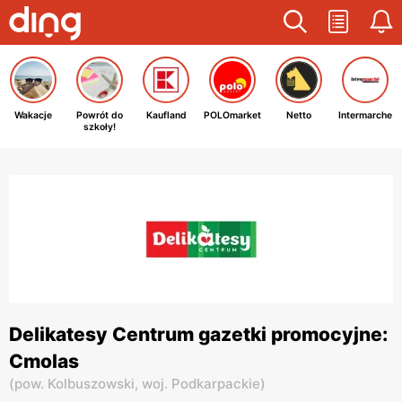
Wakacje
Powrót do
Kaufland
POLOmarket
Netto
Intermarche
szkoły!
Delikatesy Centrum gazetki promocyjne:
Cmolas
(
pow. Kolbuszowski,
woj. Podkarpackie
)