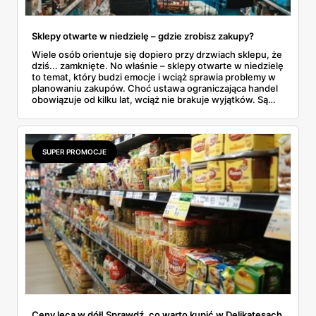
Sklepy otwarte w niedzielę – gdzie zrobisz zakupy?
Wiele osób orientuje się dopiero przy drzwiach sklepu, że
dziś... zamknięte. No właśnie – sklepy otwarte w niedzielę
to temat, który budzi emocje i wciąż sprawia problemy w
planowaniu zakupów. Choć ustawa ograniczająca handel
obowiązuje od kilku lat, wciąż nie brakuje wyjątków. Są
niedziele handlowe, są też sklepy objęte wyłączeniem. A
jak to wygląda w praktyce? Czy mały osiedlowy sklepik
może działać? A co z Żabką czy stacjami benzynowymi? W
tym artykule rozwiewamy wątpliwości i pokazujemy, gdzie
SUPER PROMOCJE
w niedzielę można coś kupić – bez nerwów i krążenia po
mieście.
Ceny lecą w dół! Sprawdź, co warto kupić w Delikatesach