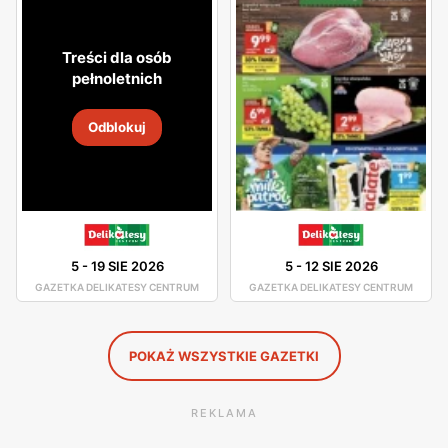
atmosfera. Asortyment sklepu jest dobrze rozmieszczony,
toteż nie będziesz miał problemu z odszukaniem
Treści dla osób
potrzebnego dla Ciebie produktu.
pełnoletnich
W asortymencie dostępne są artykuły spożywcze oraz
Odblokuj
chemia gospodarcza od pewnych producentów, którzy
gwarantują Ci dobrą jakość swoich produktów. Świeże
chrupiące pieczywo, smaczne owoce i warzywa, wyborne
mięsa oraz ryby - to wszystko znajdziesz w Delikatesach
Centrum. Duża ilość tych sklepów sprawia, że nawet nie
5
-
19 SIE 2026
5
-
12 SIE 2026
musisz wsiadać w samochód, by pójść na zakupy, gdyż
GAZETKA DELIKATESY CENTRUM
GAZETKA DELIKATESY CENTRUM
jest ogromne prawdopodobieństwo, że sklep Delikatesy
Centrum znajduje się w niedalekiej odległości od Ciebie.
POKAŻ WSZYSTKIE GAZETKI
REKLAMA