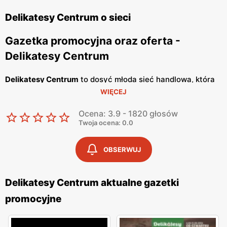
Delikatesy Centrum o sieci
Gazetka promocyjna oraz oferta -
Delikatesy Centrum
Delikatesy Centrum
to dosyć młoda sieć handlowa, która
WIĘCEJ
należy do Grupy Eurocash. Posiada ponad 1000 sklepów
na terenie całego naszego kraju i cały czas otwiera
Ocena: 3.9 - 1820 głosów
nowe. Jej głównym celem jest oferowanie Tobie dobrej
Twoja ocena: 0.0
jakości artykułów spożywczych, w bardzo atrakcyjnych
cenach. Placówki handlowe znajdują się bardzo blisko
OBSERWUJ
osiedli mieszkaniowych, tak abyś miał możliwość zrobienia
szybkich zakupów. Wyróżniają się konkretnym i
Delikatesy Centrum aktualne gazetki
rzeczowym podejściem do klienta oraz korzystają ze
promocyjne
sprawdzonych dostawców, a personelowi nie schodzi
uśmiech z twarzy, dzięki czemu w sklepie panuje miła