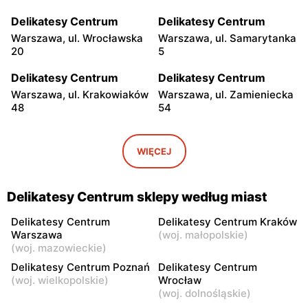
Delikatesy Centrum
Delikatesy Centrum
Warszawa, ul. Wrocławska
Warszawa, ul. Samarytanka
20
5
Delikatesy Centrum
Delikatesy Centrum
Warszawa, ul. Krakowiaków
Warszawa, ul. Zamieniecka
48
54
Delikatesy Centrum
Delikatesy Centrum
Warszawa, ul. Gen.
Warszawa, ul. Franciszka
WIĘCEJ
Waleriana Czumy 3
Kawy 44
Delikatesy Centrum
Delikatesy Centrum
Delikatesy Centrum sklepy według miast
Warszawa, ul. Kłobucka 8b
Warszawa, ul. Béli Bartóka
8
Delikatesy Centrum
Delikatesy Centrum Kraków
Warszawa
(
woj. małopolskie
)
Delikatesy Centrum
Delikatesy Centrum
(
woj. mazowieckie
)
Warszawa, ul. Dzieci
Warszawa, ul. Starodęby 8
Delikatesy Centrum Poznań
Delikatesy Centrum
Warszawy 40a
(
woj. wielkopolskie
)
Wrocław
(
woj. dolnośląskie
)
Delikatesy Centrum
Delikatesy Centrum