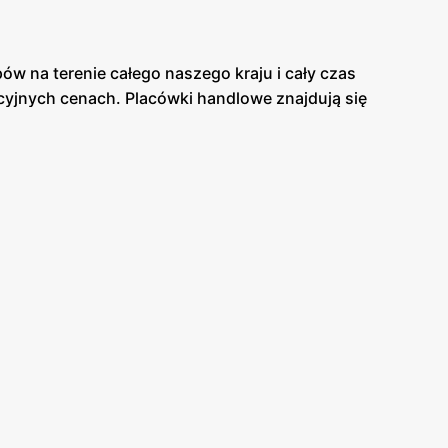
w na terenie całego naszego kraju i cały czas
cyjnych cenach. Placówki handlowe znajdują się
onkretnym i rzeczowym podejściem do klienta
pie panuje miła atmosfera. Asortyment sklepu jest
warantują Ci dobrą jakość swoich produktów.
elikatesach Centrum. Duża ilość tych sklepów
o, że sklep Delikatesy Centrum znajduje się w