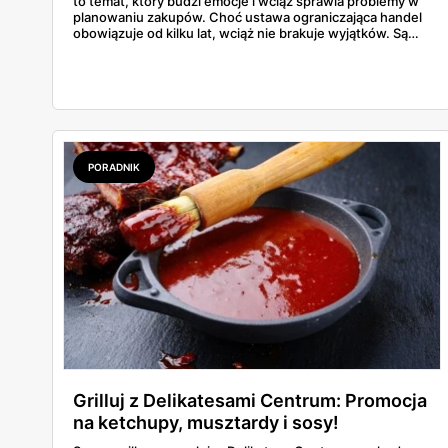
to temat, który budzi emocje i wciąż sprawia problemy w
planowaniu zakupów. Choć ustawa ograniczająca handel
obowiązuje od kilku lat, wciąż nie brakuje wyjątków. Są
niedziele handlowe, są też sklepy objęte wyłączeniem. A
jak to wygląda w praktyce? Czy mały osiedlowy sklepik
może działać? A co z Żabką czy stacjami benzynowymi? W
tym artykule rozwiewamy wątpliwości i pokazujemy, gdzie
w niedzielę można coś kupić – bez nerwów i krążenia po
mieście.
PORADNIK
Grilluj z Delikatesami Centrum: Promocja
na ketchupy, musztardy i sosy!