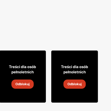
27% TANIEJ!
9% TANIEJ!
5
9
79
99
Treści dla osób
Treści dla osób
pełnoletnich
pełnoletnich
Drink Highlander
Cydr Dobroński
Odblokuj
Odblokuj
5
-
19 sie 2026
5
-
19 sie 2026