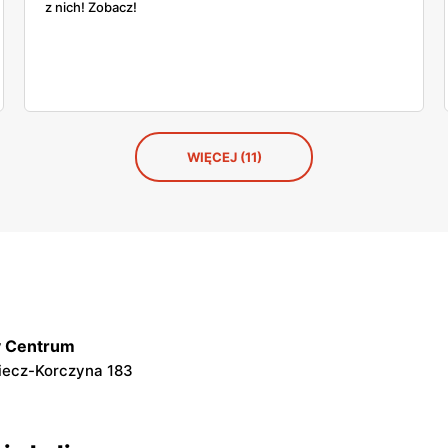
z nich! Zobacz!
WIĘCEJ (11)
y Centrum
 Biecz-Korczyna 183