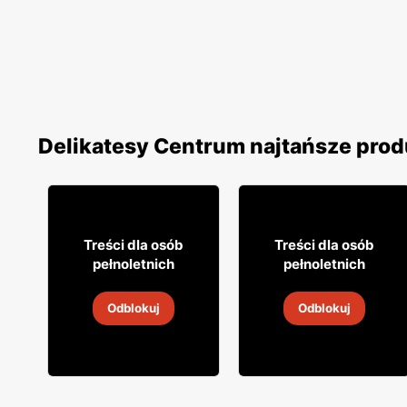
Delikatesy Centrum najtańsze prod
10% TANIEJ!
26
19
99
99
Treści dla osób
Treści dla osób
pełnoletnich
pełnoletnich
Wino Daos
Wino Jacob's Creek
Odblokuj
Odblokuj
5
-
19 sie 2026
5
-
19 sie 2026