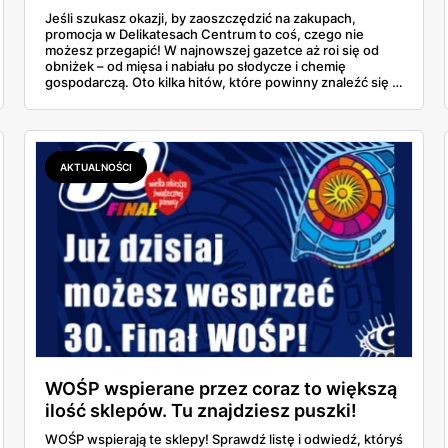
Jeśli szukasz okazji, by zaoszczędzić na zakupach,
promocja w Delikatesach Centrum to coś, czego nie
możesz przegapić! W najnowszej gazetce aż roi się od
obniżek – od mięsa i nabiału po słodycze i chemię
gospodarczą. Oto kilka hitów, które powinny znaleźć się w
Twoim koszyku.
AKTUALNOŚCI
WOŚP wspierane przez coraz to większą
ilość sklepów. Tu znajdziesz puszki!
[LISTA]
WOŚP wspierają te sklepy! Sprawdź listę i odwiedź, któryś