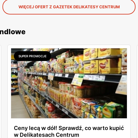
WIĘCEJ OFERT Z GAZETEK DELIKATESY CENTRUM
andlowe
SUPER PROMOCJE
Ceny lecą w dół! Sprawdź, co warto kupić
w Delikatesach Centrum