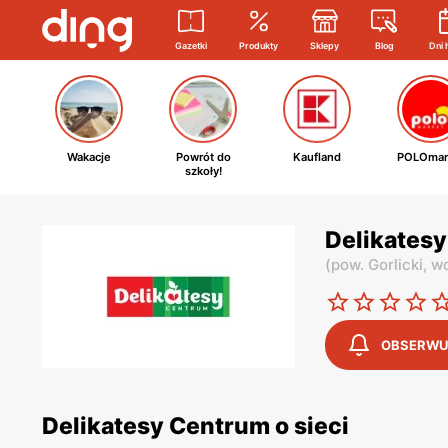
Gazetki
Produkty
Sklepy
Blog
Dni 
Wakacje
Powrót do
Kaufland
POLOmar
szkoły!
Delikatesy
(
pow. Gorlicki,
wo
OBSERWU
Delikatesy Centrum o sieci