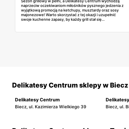
Sezon grillowy w pełni, a Delikatesy Centrum wychodzą
naprzeciw oczekiwaniom miłośników pysznego jedzenia z
wyjątkową promocją na ketchupy, musztardy oraz sosy
majonezowe! Warto skorzystać z tej okazji i uzupełnić
swoje kuchenne zapasy, by każdy grill stał się
niezapomnianym kulinarnym doznaniem.
Delikatesy Centrum sklepy w Biecz
Delikatesy Centrum
Delikates
Biecz, ul. Kazimierza Wielkiego 39
Biecz, ul.