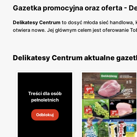
Gazetka promocyjna oraz oferta - D
Delikatesy Centrum
to dosyć młoda sieć handlowa, k
otwiera nowe. Jej głównym celem jest oferowanie To
bardzo blisko osiedli mieszkaniowych, tak abyś mia
oraz korzystają ze sprawdzonych dostawców, a perso
dobrze rozmieszczony, toteż nie będziesz miał prob
Delikatesy Centrum aktualne gazet
W asortymencie dostępne są artykuły spożywcze or
Świeże chrupiące pieczywo, smaczne owoce i warzyw
sprawia, że nawet nie musisz wsiadać w samochód, 
niedalekiej odległości od Ciebie.
Treści dla osób
pełnoletnich
Odblokuj