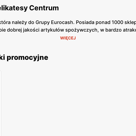
elikatesy Centrum
tóra należy do Grupy Eurocash. Posiada ponad 1000 sklepó
bie dobrej jakości artykułów spożywczych, w bardzo atrak
ł możliwość zrobienia szybkich zakupów. Wyróżniają się k
WIĘCEJ
nelowi nie schodzi uśmiech z twarzy, dzięki czemu w skle
lemu z odszukaniem potrzebnego dla Ciebie produktu.
ki promocyjne
az chemia gospodarcza od pewnych producentów, którzy g
a, wyborne mięsa oraz ryby - to wszystko znajdziesz w D
by pójść na zakupy, gdyż jest ogromne prawdopodobieństw