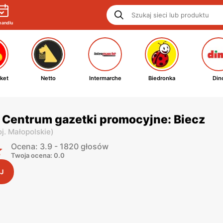
handlu
ket
Netto
Intermarche
Biedronka
Din
 Centrum gazetki promocyjne: Biecz
j. Małopolskie
)
Ocena: 3.9 - 1820 głosów
Twoja ocena: 0.0
J