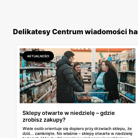
Delikatesy Centrum wiadomości h
AKTUALNOŚCI
Sklepy otwarte w niedzielę – gdzie
zrobisz zakupy?
Wiele osób orientuje się dopiero przy drzwiach sklepu, że
dziś... zamknięte. No właśnie – sklepy otwarte w niedzielę