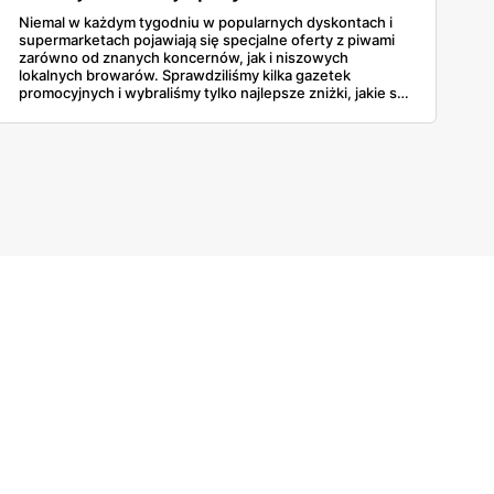
Niemal w każdym tygodniu w popularnych dyskontach i
supermarketach pojawiają się specjalne oferty z piwami
zarówno od znanych koncernów, jak i niszowych
lokalnych browarów. Sprawdziliśmy kilka gazetek
promocyjnych i wybraliśmy tylko najlepsze zniżki, jakie są
obecnie dostępne w sklepach. Niektóre sieci rozdają też
złociste trunki zupełnie za darmo!