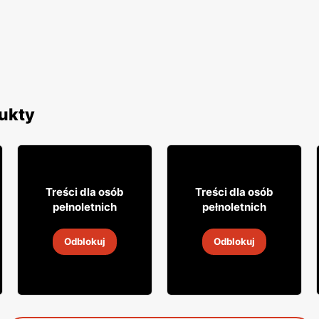
ukty
0
3% TANIEJ!
29
31
95
99
Treści dla osób
Treści dla osób
pełnoletnich
pełnoletnich
Wódka Soplica
Wino Mionetto
Odblokuj
Odblokuj
5
-
19 sie 2026
5
-
19 sie 2026