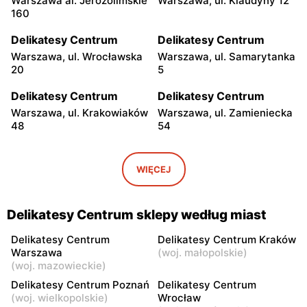
Warszawa al. Jerozolimskie
Warszawa, ul. Klaudyny 12
160
Delikatesy Centrum
Delikatesy Centrum
Warszawa, ul. Wrocławska
Warszawa, ul. Samarytanka
20
5
Delikatesy Centrum
Delikatesy Centrum
Warszawa, ul. Krakowiaków
Warszawa, ul. Zamieniecka
48
54
Delikatesy Centrum
Delikatesy Centrum
Warszawa, ul. Gen.
Warszawa, ul. Franciszka
WIĘCEJ
Waleriana Czumy 3
Kawy 44
Delikatesy Centrum
Delikatesy Centrum
Delikatesy Centrum sklepy według miast
Warszawa, ul. Kłobucka 8b
Warszawa, ul. Béli Bartóka
8
Delikatesy Centrum
Delikatesy Centrum Kraków
Warszawa
(
woj. małopolskie
)
Delikatesy Centrum
Delikatesy Centrum
(
woj. mazowieckie
)
Warszawa, ul. Dzieci
Warszawa, ul. Starodęby 8
Delikatesy Centrum Poznań
Delikatesy Centrum
Warszawy 40a
(
woj. wielkopolskie
)
Wrocław