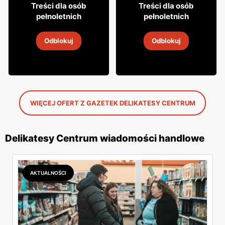
19
26
99
99
Treści dla osób
Treści dla osób
pełnoletnich
pełnoletnich
Wino Jacob's Creek
Wino Daos
Odblokuj
Odblokuj
5
-
19 sie 2026
5
-
19 sie 2026
WIĘCEJ OFERT Z GAZETEK DELIKATESY CENTRUM
Delikatesy Centrum wiadomości handlowe
AKTUALNOŚCI