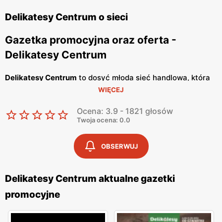
Delikatesy Centrum o sieci
Gazetka promocyjna oraz oferta -
Delikatesy Centrum
Delikatesy Centrum
to dosyć młoda sieć handlowa, która
WIĘCEJ
należy do Grupy Eurocash. Posiada ponad 1000 sklepów
na terenie całego naszego kraju i cały czas otwiera
Ocena: 3.9 - 1821 głosów
nowe. Jej głównym celem jest oferowanie Tobie dobrej
Twoja ocena: 0.0
jakości artykułów spożywczych, w bardzo atrakcyjnych
cenach. Placówki handlowe znajdują się bardzo blisko
OBSERWUJ
osiedli mieszkaniowych, tak abyś miał możliwość zrobienia
szybkich zakupów. Wyróżniają się konkretnym i
Delikatesy Centrum aktualne gazetki
rzeczowym podejściem do klienta oraz korzystają ze
promocyjne
sprawdzonych dostawców, a personelowi nie schodzi
uśmiech z twarzy, dzięki czemu w sklepie panuje miła