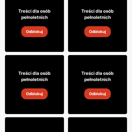
3% TANIEJ!
27% TANIEJ!
31
5
99
79
Treści dla osób
Treści dla osób
pełnoletnich
pełnoletnich
Wino Mionetto
Drink Highlander
Odblokuj
Odblokuj
5
-
19 sie 2026
5
-
19 sie 2026
0
9% TANIEJ!
29
9
95
99
Treści dla osób
Treści dla osób
pełnoletnich
pełnoletnich
Wódka Soplica
Cydr Dobroński
Odblokuj
Odblokuj
5
-
19 sie 2026
5
-
19 sie 2026
10% TANIEJ!