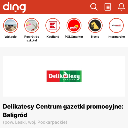
Wakacje
Powrót do
Kaufland
POLOmarket
Netto
Intermarche
szkoły!
Delikatesy Centrum gazetki promocyjne:
Baligród
(
pow. Leski,
woj. Podkarpackie
)