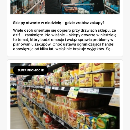
Sklepy otwarte w niedzielę – gdzie zrobisz zakupy?
Wiele osób orientuje się dopiero przy drzwiach sklepu, że
dziś... zamknięte. No właśnie – sklepy otwarte w niedzielę
to temat, który budzi emocje i wciąż sprawia problemy w
planowaniu zakupów. Choć ustawa ograniczająca handel
obowiązuje od kilku lat, wciąż nie brakuje wyjątków. Są
niedziele handlowe, są też sklepy objęte wyłączeniem. A
jak to wygląda w praktyce? Czy mały osiedlowy sklepik
może działać? A co z Żabką czy stacjami benzynowymi? W
tym artykule rozwiewamy wątpliwości i pokazujemy, gdzie
SUPER PROMOCJE
w niedzielę można coś kupić – bez nerwów i krążenia po
mieście.