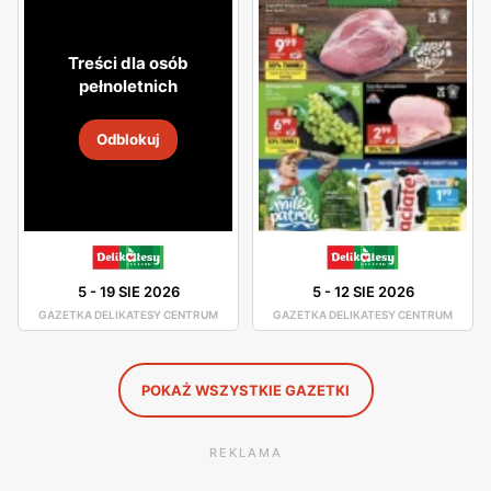
atmosfera. Asortyment sklepu jest dobrze rozmieszczony,
toteż nie będziesz miał problemu z odszukaniem
Treści dla osób
potrzebnego dla Ciebie produktu.
pełnoletnich
W asortymencie dostępne są artykuły spożywcze oraz
Odblokuj
chemia gospodarcza od pewnych producentów, którzy
gwarantują Ci dobrą jakość swoich produktów. Świeże
chrupiące pieczywo, smaczne owoce i warzywa, wyborne
mięsa oraz ryby - to wszystko znajdziesz w Delikatesach
Centrum. Duża ilość tych sklepów sprawia, że nawet nie
5
-
19 SIE 2026
5
-
12 SIE 2026
musisz wsiadać w samochód, by pójść na zakupy, gdyż
GAZETKA DELIKATESY CENTRUM
GAZETKA DELIKATESY CENTRUM
jest ogromne prawdopodobieństwo, że sklep Delikatesy
Centrum znajduje się w niedalekiej odległości od Ciebie.
POKAŻ WSZYSTKIE GAZETKI
REKLAMA