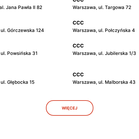
l. Jana Pawła II 82
Warszawa, ul. Targowa 72
CCC
ul. Górczewska 124
Warszawa, ul. Połczyńska 4
CCC
ul. Powsińska 31
Warszawa, ul. Jubilerska 1/3
CCC
ul. Głębocka 15
Warszawa, ul. Malborska 43
CCC
WIĘCEJ
ul. Kazimierza Szpotańskiego
Łomianki, ul. Brukowa 25
CCC