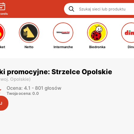
handlu
ket
Netto
Intermarche
Biedronka
Din
i promocyjne: Strzelce Opolskie
,
woj. Opolskie
)
Ocena: 4.1 - 801 głosów
Twoja ocena: 0.0
J