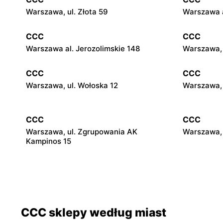
Warszawa, ul. Złota 59
Warszawa a
CCC
CCC
Warszawa al. Jerozolimskie 148
Warszawa, 
CCC
CCC
Warszawa, ul. Wołoska 12
Warszawa, 
CCC
CCC
Warszawa, ul. Zgrupowania AK
Warszawa, 
Kampinos 15
CCC
CCC
Stare Babice, ul. Warszawska 195 A
Warszawa, 
4
CCC sklepy według miast
CCC
CCC