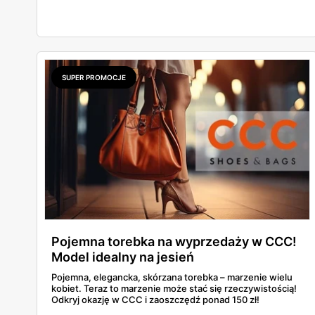
to powrót platformy Y2K, cienkich pasków Miu Miu i
pasteli — od pudrowego różu po butter yellow. Sprawdź,
który model wybrać na Boże Ciało, wesele plenerowe i
wakacje
SUPER PROMOCJE
Pojemna torebka na wyprzedaży w CCC!
Model idealny na jesień
Pojemna, elegancka, skórzana torebka – marzenie wielu
kobiet. Teraz to marzenie może stać się rzeczywistością!
Odkryj okazję w CCC i zaoszczędź ponad 150 zł!