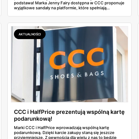
podstawa! Marka Jenny Fairy dostępna w CCC proponuje
wyjątkowe sandały na platformie, które spełniają
wszystkie potrzeby nowoczesnych kobiet – są wygodne,
modne i... niezwykle przystępne cenowo.
AKTUALNOŚCI
CCC i HalfPrice prezentują wspólną kartę
podarunkową!
Marki CCC i HalfPrice wprowadzają wspólną kartę
podarunkową. Dzięki karcie zakupy staną się jeszcze
przyjemniejsze. Z pewnością dla wielu z nas to będzie