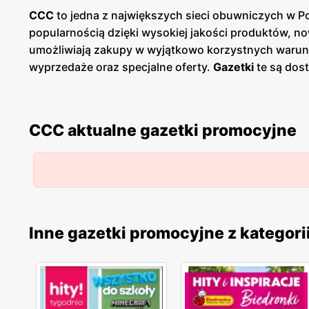
CCC
to jedna z największych sieci obuwniczych w Pol
popularnością dzięki wysokiej jakości produktów,
umożliwiają zakupy w wyjątkowo korzystnych warun
wyprzedaże oraz specjalne oferty.
Gazetki
te są dost
promocje
i planować zakupy. Publikacje te pojawiają
charakteryzują się wysoką jakością wykonania oraz ró
od eleganckich butów na specjalne wyjścia, po wyg
CCC aktualne gazetki promocyjne
produktowym,
CCC
dostarcza produkty, które spełn
terenie całej Polski, co ułatwia dostęp do szerokie
odpowiednich produktów, oferując fachowe doradztw
Inne gazetki promocyjne z kategori