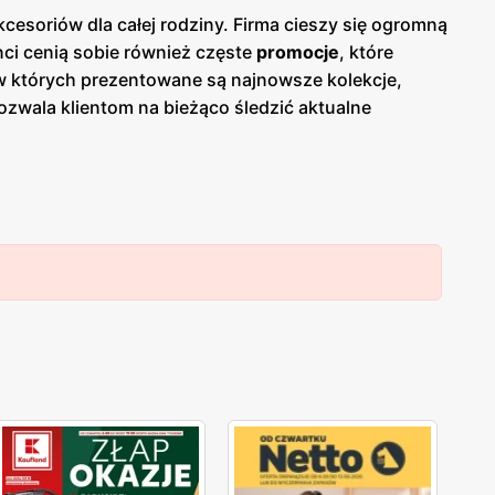
cesoriów dla całej rodziny. Firma cieszy się ogromną
enci cenią sobie również częste
promocje
, które
 w których prezentowane są najnowsze kolekcje,
ozwala klientom na bieżąco śledzić aktualne
ji o nowościach i rabatach. Produkty
CCC
coś dla siebie. Sieć oferuje obuwie na każdą okazję,
renomowanymi markami oraz własnym liniom
py
CCC
są zlokalizowane w dogodnych miejscach na
duży nacisk na jakość obsługi oraz pomoc w wyborze
C
zdobyła lojalność wielu zadowolonych klientów.