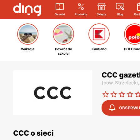
Gazetki
Produkty
Sklepy
Blog
Dni 
Wakacje
Powrót do
Kaufland
POLOmar
szkoły!
CCC gazetk
(
pow. Strzelecki
OBSERWU
CCC o sieci