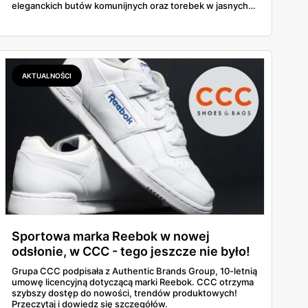
eleganckich butów komunijnych oraz torebek w jasnych,
klasycznych odcieniach. A co najlepsze — dzięki kodowi
ALL20 można zyskać 20 zł zniżki!
AKTUALNOŚCI
Sportowa marka Reebok w nowej
odsłonie, w CCC - tego jeszcze nie było!
Grupa CCC podpisała z Authentic Brands Group, 10-letnią
umowę licencyjną dotyczącą marki Reebok. CCC otrzyma
szybszy dostęp do nowości, trendów produktowych!
Przeczytaj i dowiedz się szczegółów.