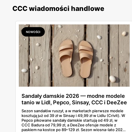
CCC wiadomości handlowe
NOWOŚCI
Sandały damskie 2026 — modne modele
tanio w Lidl, Pepco, Sinsay, CCC i DeeZee
od 39 zł
Sezon sandałów ruszył, a w marketach pierwsze modele
kosztują już od 39 zł w Sinsay i 49,99 zł w Lidlu (Crivit). W
Pepco pikowane sandały damskie startują od 49 zł, w
CCC Badura od 79,99 zł, a DeeZee oferuje modele z
paskiem na kostce po 89–129 zł. Sezon wiosna-lato 2026