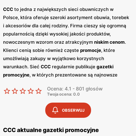
CCC
to jedna z największych sieci obuwniczych w
Polsce, która oferuje szeroki asortyment obuwia, torebek
i akcesoriów dla całej rodziny. Firma cieszy się ogromną
popularnością dzięki wysokiej jakości produktów,
nowoczesnym wzorom oraz atrakcyjnym
niskim cenom
.
Klienci cenią sobie również częste
promocje
, które
umożliwiają zakupy w wyjątkowo korzystnych
warunkach. Sieć
CCC
regularnie publikuje
gazetki
promocyjne
, w których prezentowane są najnowsze
kolekcje, wyprzedaże oraz specjalne oferty.
Gazetki
te
Ocena: 4.1 - 801 głosów
są dostępne zarówno w sklepach stacjonarnych, jak i
Twoja ocena: 0.0
online, co pozwala klientom na bieżąco śledzić aktualne
promocje
i planować zakupy. Publikacje te pojawiają się
OBSERWUJ
zazwyczaj co miesiąc, dostarczając świeżych informacji
o nowościach i rabatach. Produkty
CCC
charakteryzują
CCC aktualne gazetki promocyjne
się wysoką jakością wykonania oraz różnorodnością