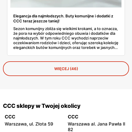
Elegancja dla najmłodszych. Buty komunijne i dodatki z
CCC teraz jeszcze taniej!
Sezon komunijny zbliża się wielkimi krokami, a to oznacza,
że pora na wybór odpowiedniego obuwia i dodatków dla
najmłodszych. W tym roku CCC wychodzi naprzeciw
oczekiwaniom rodziców i dzieci, oferując szeroką kolekcję
eleganckich butów komunijnych oraz torebek w jasnych,
klasycznych odcieniach. A co najlepsze — dzięki kodowi
ALL20 można zyskać 20 zł zniżki!
WIĘCEJ (46)
CCC sklepy w Twojej okolicy
CCC
CCC
Warszawa, ul. Złota 59
Warszawa al. Jana Pawła II
82