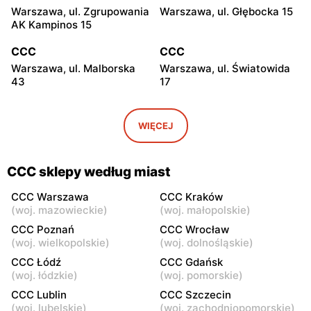
Warszawa, ul. Zgrupowania
Warszawa, ul. Głębocka 15
AK Kampinos 15
CCC
CCC
Warszawa, ul. Malborska
Warszawa, ul. Światowida
43
17
CCC
CCC
Stare Babice, ul.
Warszawa, ul. Kazimierza
WIĘCEJ
Warszawska 195 A
Szpotańskiego 4
CCC
CCC
CCC sklepy według miast
Łomianki, ul. Brukowa 25
Janki, ul. Mszczonowska 3
CCC Warszawa
CCC Kraków
CCC
CCC
(
woj. mazowieckie
)
(
woj. małopolskie
)
Pruszków, ul. Henryka
Legionowo, ul. Jerzego
CCC Poznań
CCC Wrocław
Sienkiewicza 19
Siwińskiego 2
(
woj. wielkopolskie
)
(
woj. dolnośląskie
)
CCC Łódź
CCC Gdańsk
CCC
CCC
(
woj. łódzkie
)
(
woj. pomorskie
)
Legionowo, ul. Marsz.
Józefów, ul. 3 Maja 148
CCC Lublin
CCC Szczecin
Józefa Piłsudskiego 31C
(
woj. lubelskie
)
(
woj. zachodniopomorskie
)