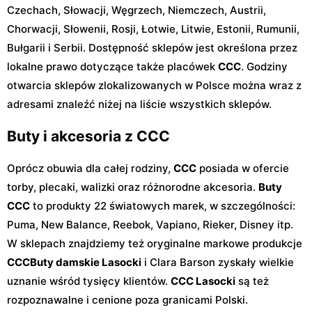
Czechach, Słowacji, Węgrzech, Niemczech, Austrii,
Chorwacji, Słowenii, Rosji, Łotwie, Litwie, Estonii, Rumunii,
Bułgarii i Serbii. Dostępność sklepów jest określona przez
lokalne prawo dotyczące także placówek
CCC
. Godziny
otwarcia sklepów zlokalizowanych w Polsce można wraz z
adresami znaleźć niżej na liście wszystkich sklepów.
Buty i akcesoria z CCC
Oprócz obuwia dla całej rodziny,
CCC
posiada w ofercie
torby, plecaki, walizki oraz różnorodne akcesoria.
Buty
CCC
to produkty 22 światowych marek, w szczególności:
Puma, New Balance, Reebok, Vapiano, Rieker, Disney itp.
W sklepach znajdziemy też oryginalne markowe produkcje
CCC
Buty damskie Lasocki
i Clara Barson zyskały wielkie
uznanie wśród tysięcy klientów.
CCC Lasocki
są też
rozpoznawalne i cenione poza granicami Polski.