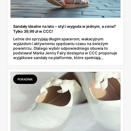
Sandały idealne na lato – styl i wygoda w jednym, a cena?
Tylko 39,99 zł w CCC!
Letnie dni sprzyjają długim spacerom, wakacyjnym
wyjazdom i aktywnemu spędzaniu czasu na świeżym
powietrzu. Dlatego wybór odpowiedniego obuwia to
podstawa! Marka Jenny Fairy dostępna w CCC proponuje
wyjątkowe sandały na platformie, które spełniają
wszystkie potrzeby nowoczesnych kobiet – są wygodne,
modne i... niezwykle przystępne cenowo.
PORADNIK