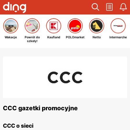
Wakacje
Powrót do
Kaufland
POLOmarket
Netto
Intermarche
szkoły!
CCC gazetki promocyjne
CCC o sieci