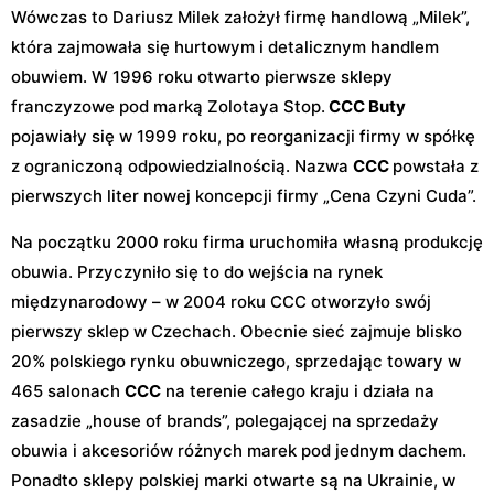
Wówczas to Dariusz Milek założył firmę handlową „Milek”,
która zajmowała się hurtowym i detalicznym handlem
obuwiem. W 1996 roku otwarto pierwsze sklepy
franczyzowe pod marką Zolotaya Stop.
CCC Buty
pojawiały się w 1999 roku, po reorganizacji firmy w spółkę
z ograniczoną odpowiedzialnością. Nazwa
CCC
powstała z
pierwszych liter nowej koncepcji firmy „Cena Czyni Cuda”.
Na początku 2000 roku firma uruchomiła własną produkcję
obuwia. Przyczyniło się to do wejścia na rynek
międzynarodowy – w 2004 roku CCC otworzyło swój
pierwszy sklep w Czechach. Obecnie sieć zajmuje blisko
20% polskiego rynku obuwniczego, sprzedając towary w
465 salonach
CCC
na terenie całego kraju i działa na
zasadzie „house of brands”, polegającej na sprzedaży
obuwia i akcesoriów różnych marek pod jednym dachem.
Ponadto sklepy polskiej marki otwarte są na Ukrainie, w