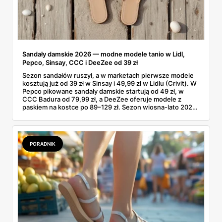
Sandały damskie 2026 — modne modele tanio w Lidl,
Pepco, Sinsay, CCC i DeeZee od 39 zł
Sezon sandałów ruszył, a w marketach pierwsze modele
kosztują już od 39 zł w Sinsay i 49,99 zł w Lidlu (Crivit). W
Pepco pikowane sandały damskie startują od 49 zł, w
CCC Badura od 79,99 zł, a DeeZee oferuje modele z
paskiem na kostce po 89–129 zł. Sezon wiosna-lato 2026
to powrót platformy Y2K, cienkich pasków Miu Miu i
pasteli — od pudrowego różu po butter yellow. Sprawdź,
który model wybrać na Boże Ciało, wesele plenerowe i
wakacje
PORADNIK