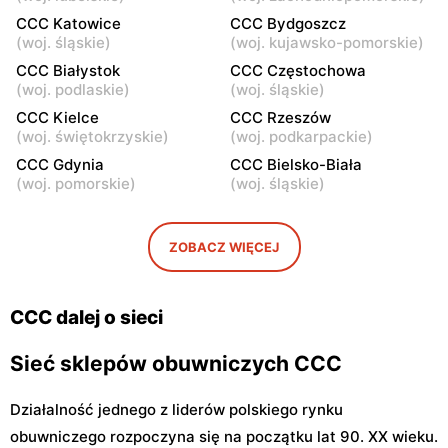
CCC
CCC
CCC Katowice
CCC Bydgoszcz
Wołomin, ul. Geodetów 2
Otwock, ul. Kupiecka 2
(
woj. śląskie
)
(
woj. kujawsko-pomorskie
)
CCC Białystok
CCC Częstochowa
CCC
CCC
(
woj. podlaskie
)
(
woj. śląskie
)
Podkowa Leśna, ul. Gołębia
Radzymin, ul. Konstytucji 3
CCC Kielce
CCC Rzeszów
26
Maja 13
(
woj. świętokrzyskie
)
(
woj. podkarpackie
)
CCC
CCC
CCC Gdynia
CCC Bielsko-Biała
(
woj. pomorskie
)
(
woj. śląskie
)
Błonie, ul. Powstańców 12
Grodzisk Mazowiecki, ul.
Królewska 48
CCC
CCC
ZOBACZ WIĘCEJ
Nowy Dwór Mazowiecki, ul.
Mińsk Mazowiecki, ul.
Warszawska 36
Warszawska 63A
CCC dalej o sieci
Sieć sklepów obuwniczych CCC
Działalność jednego z liderów polskiego rynku
obuwniczego rozpoczyna się na początku lat 90. XX wieku.