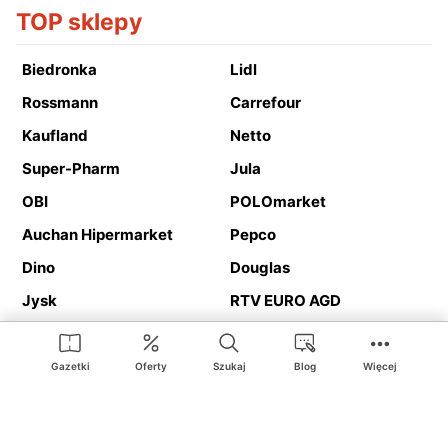
TOP sklepy
Biedronka
Lidl
Rossmann
Carrefour
Kaufland
Netto
Super-Pharm
Jula
OBI
POLOmarket
Auchan Hipermarket
Pepco
Dino
Douglas
Jysk
RTV EURO AGD
Action
Media Expert
Deichmann
Media Markt
Gazetki
Oferty
Szukaj
Blog
Więcej
Ding.pl to serwis internetowy prezentujący
gazetki promocyjne
oraz
katalogi
sklepów i dużych sieci handlowych. Dzięki