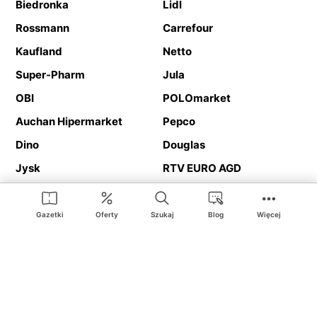
Biedronka
Lidl
Rossmann
Carrefour
Kaufland
Netto
Super-Pharm
Jula
OBI
POLOmarket
Auchan Hipermarket
Pepco
Dino
Douglas
Jysk
RTV EURO AGD
Action
Media Expert
Deichmann
Media Markt
Gazetki
Oferty
Szukaj
Blog
Więcej
Ding.pl to serwis internetowy prezentujący
gazetki promocyjne
oraz
katalogi
sklepów i dużych sieci handlowych. Dzięki
geolokalizacji otrzymasz przede wszystkim oferty sklepów, z
Twojego bliskiego otoczenia. Dodatkowo na stronie znajdziesz
adresy sklepów, więc w trakcie podróży bez problemu trafisz do
ulubionego sklepu.