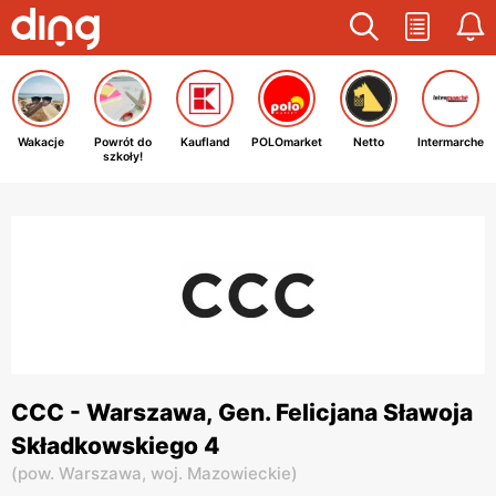
Wakacje
Powrót do
Kaufland
POLOmarket
Netto
Intermarche
szkoły!
CCC - Warszawa, Gen. Felicjana Sławoja
Składkowskiego 4
(
pow. Warszawa,
woj. Mazowieckie
)