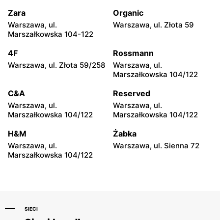
Józefów, ul. 3 Maja 148
Wołomin, ul. Geodetów 2
Zara
Organic
CCC
CCC
Warszawa, ul.
Warszawa, ul. Złota 59
Otwock, ul. Kupiecka 2
Podkowa Leśna, ul. Gołębia
Marszałkowska 104-122
26
4F
Rossmann
CCC
CCC
Warszawa, ul. Złota 59/258
Warszawa, ul.
Radzymin, ul. Konstytucji 3
Błonie, ul. Powstańców 12
Marszałkowska 104/122
Maja 13
C&A
Reserved
CCC
CCC
Warszawa, ul.
Warszawa, ul.
Grodzisk Mazowiecki, ul.
Nowy Dwór Mazowiecki, ul.
Marszałkowska 104/122
Marszałkowska 104/122
Królewska 48
Warszawska 36
H&M
Żabka
CCC
CCC
Warszawa, ul.
Warszawa, ul. Sienna 72
Mińsk Mazowiecki, ul.
Grójec, ul. Armii Krajowej
Marszałkowska 104/122
Warszawska 63A
50A i 50B
SIECI