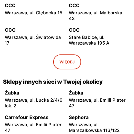
CCC
CCC
Warszawa, ul. Głębocka 15
Warszawa, ul. Malborska
43
CCC
CCC
Warszawa, ul. Światowida
Stare Babice, ul.
17
Warszawska 195 A
CCC
CCC
Warszawa, ul. Kazimierza
Łomianki, ul. Brukowa 25
WIĘCEJ
Szpotańskiego 4
CCC
CCC
Sklepy innych sieci w Twojej okolicy
Janki, ul. Mszczonowska 3
Pruszków, ul. Henryka
Sienkiewicza 19
Żabka
Żabka
Warszawa, ul. Łucka 2/4/6
Warszawa, ul. Emilii Plater
CCC
CCC
lok. 2
47
Legionowo, ul. Jerzego
Legionowo, ul. Marsz.
Siwińskiego 2
Józefa Piłsudskiego 31C
Carrefour Express
Sephora
Warszawa, ul. Emilii Plater
Warszawa, ul.
CCC
CCC
47
Marszałkowska 116/122