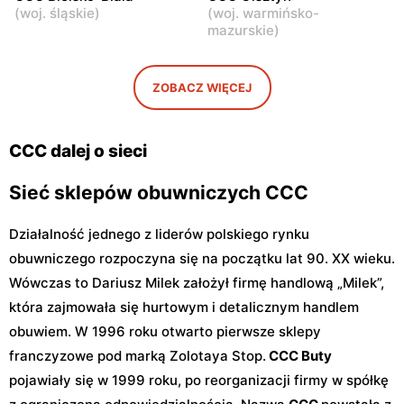
(
woj. śląskie
)
(
woj. warmińsko-
Błonie, ul. Powstańców 12
Grodzisk Mazowiecki, ul.
mazurskie
)
Królewska 48
CCC
CCC
ZOBACZ WIĘCEJ
Nowy Dwór Mazowiecki, ul.
Mińsk Mazowiecki, ul.
Warszawska 36
Warszawska 63A
CCC dalej o sieci
Sieć sklepów obuwniczych CCC
Działalność jednego z liderów polskiego rynku
obuwniczego rozpoczyna się na początku lat 90. XX wieku.
Wówczas to Dariusz Milek założył firmę handlową „Milek”,
która zajmowała się hurtowym i detalicznym handlem
obuwiem. W 1996 roku otwarto pierwsze sklepy
franczyzowe pod marką Zolotaya Stop.
CCC Buty
pojawiały się w 1999 roku, po reorganizacji firmy w spółkę