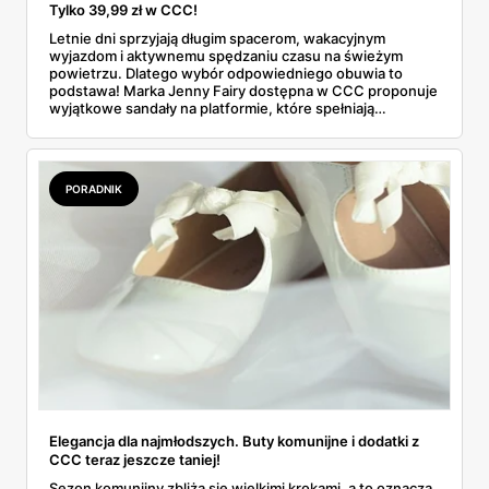
Tylko 39,99 zł w CCC!
Letnie dni sprzyjają długim spacerom, wakacyjnym
wyjazdom i aktywnemu spędzaniu czasu na świeżym
powietrzu. Dlatego wybór odpowiedniego obuwia to
podstawa! Marka Jenny Fairy dostępna w CCC proponuje
wyjątkowe sandały na platformie, które spełniają
wszystkie potrzeby nowoczesnych kobiet – są wygodne,
modne i... niezwykle przystępne cenowo.
PORADNIK
Elegancja dla najmłodszych. Buty komunijne i dodatki z
CCC teraz jeszcze taniej!
Sezon komunijny zbliża się wielkimi krokami, a to oznacza,