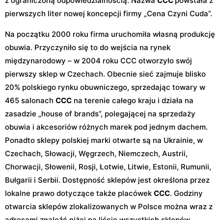
z ograniczoną odpowiedzialnością. Nazwa
CCC
powstała z
pierwszych liter nowej koncepcji firmy „Cena Czyni Cuda”.
Na początku 2000 roku firma uruchomiła własną produkcję
obuwia. Przyczyniło się to do wejścia na rynek
międzynarodowy – w 2004 roku CCC otworzyło swój
pierwszy sklep w Czechach. Obecnie sieć zajmuje blisko
20% polskiego rynku obuwniczego, sprzedając towary w
465 salonach
CCC
na terenie całego kraju i działa na
zasadzie „house of brands”, polegającej na sprzedaży
obuwia i akcesoriów różnych marek pod jednym dachem.
Ponadto sklepy polskiej marki otwarte są na Ukrainie, w
Czechach, Słowacji, Węgrzech, Niemczech, Austrii,
Chorwacji, Słowenii, Rosji, Łotwie, Litwie, Estonii, Rumunii,
Bułgarii i Serbii. Dostępność sklepów jest określona przez
lokalne prawo dotyczące także placówek
CCC
. Godziny
otwarcia sklepów zlokalizowanych w Polsce można wraz z
adresami znaleźć niżej na liście wszystkich sklepów.