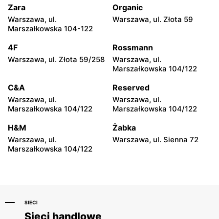
Zara
Organic
CCC
CCC
Warszawa, ul.
Warszawa, ul. Złota 59
Otwock, ul. Kupiecka 2
Podkowa Leśna, ul. Gołębia
Marszałkowska 104-122
26
4F
Rossmann
CCC
CCC
Warszawa, ul. Złota 59/258
Warszawa, ul.
Radzymin, ul. Konstytucji 3
Błonie, ul. Powstańców 12
Marszałkowska 104/122
Maja 13
C&A
Reserved
CCC
CCC
Warszawa, ul.
Warszawa, ul.
Grodzisk Mazowiecki, ul.
Nowy Dwór Mazowiecki, ul.
Marszałkowska 104/122
Marszałkowska 104/122
Królewska 48
Warszawska 36
H&M
Żabka
CCC
CCC
Warszawa, ul.
Warszawa, ul. Sienna 72
Mińsk Mazowiecki, ul.
Grójec, ul. Armii Krajowej
Marszałkowska 104/122
Warszawska 63A
50A i 50B
SIECI
Sieci handlowe