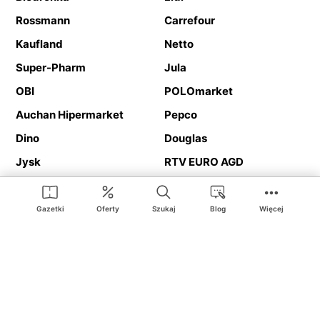
Rossmann
Carrefour
Kaufland
Netto
Super-Pharm
Jula
OBI
POLOmarket
Auchan Hipermarket
Pepco
Dino
Douglas
Jysk
RTV EURO AGD
Action
Media Expert
Deichmann
Media Markt
Gazetki
Oferty
Szukaj
Blog
Więcej
Ding.pl to serwis internetowy prezentujący
gazetki promocyjne
oraz
katalogi
sklepów i dużych sieci handlowych. Dzięki
geolokalizacji otrzymasz przede wszystkim oferty sklepów, z
Twojego bliskiego otoczenia. Dodatkowo na stronie znajdziesz
adresy sklepów, więc w trakcie podróży bez problemu trafisz do
ulubionego sklepu.