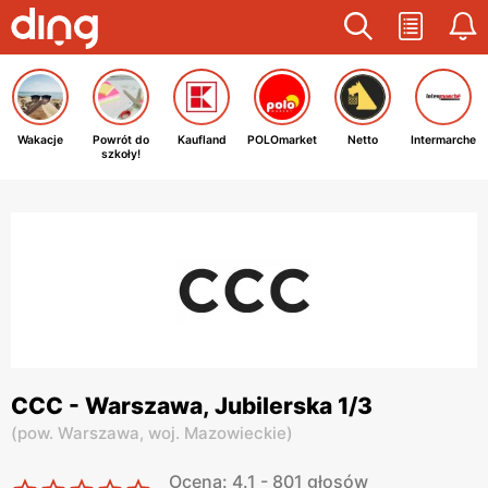
Wakacje
Powrót do
Kaufland
POLOmarket
Netto
Intermarche
szkoły!
CCC - Warszawa, Jubilerska 1/3
(
pow. Warszawa,
woj. Mazowieckie
)
Ocena: 4.1 - 801 głosów