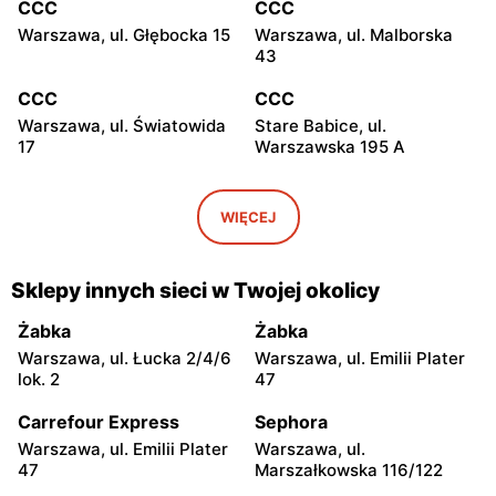
CCC
CCC
Warszawa, ul. Głębocka 15
Warszawa, ul. Malborska
43
CCC
CCC
Warszawa, ul. Światowida
Stare Babice, ul.
17
Warszawska 195 A
CCC
CCC
Warszawa, ul. Kazimierza
Łomianki, ul. Brukowa 25
WIĘCEJ
Szpotańskiego 4
CCC
CCC
Sklepy innych sieci w Twojej okolicy
Janki, ul. Mszczonowska 3
Pruszków, ul. Henryka
Sienkiewicza 19
Żabka
Żabka
Warszawa, ul. Łucka 2/4/6
Warszawa, ul. Emilii Plater
CCC
CCC
lok. 2
47
Legionowo, ul. Jerzego
Legionowo, ul. Marsz.
Siwińskiego 2
Józefa Piłsudskiego 31C
Carrefour Express
Sephora
Warszawa, ul. Emilii Plater
Warszawa, ul.
CCC
CCC
47
Marszałkowska 116/122
Józefów, ul. 3 Maja 148
Wołomin, ul. Geodetów 2