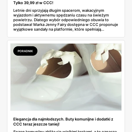
Tylko 39,99 zł w CCC!
Letnie dni sprzyjają długim spacerom, wakacyjnym
wyjazdom i aktywnemu spędzaniu czasu na świeżym
powietrzu. Dlatego wybór odpowiedniego obuwia to
podstawa! Marka Jenny Fairy dostępna w CCC proponuje
wyjątkowe sandały na platformie, które spełniają
wszystkie potrzeby nowoczesnych kobiet – są wygodne,
modne i... niezwykle przystępne cenowo.
PORADNIK
Elegancja dla najmłodszych. Buty komunijne i dodatki z
CCC teraz jeszcze taniej!
Sezon komunijny zbliża się wielkimi krokami, a to oznacza,