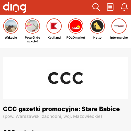
Wakacje
Powrót do
Kaufland
POLOmarket
Netto
Intermarche
szkoły!
CCC gazetki promocyjne: Stare Babice
(
pow. Warszawski zachodni,
woj. Mazowieckie
)