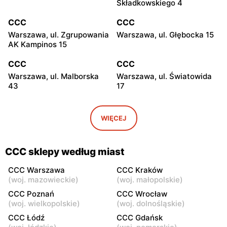
Składkowskiego 4
CCC
CCC
Warszawa, ul. Zgrupowania
Warszawa, ul. Głębocka 15
AK Kampinos 15
CCC
CCC
Warszawa, ul. Malborska
Warszawa, ul. Światowida
43
17
CCC
CCC
Stare Babice, ul.
Warszawa, ul. Kazimierza
WIĘCEJ
Warszawska 195 A
Szpotańskiego 4
CCC
CCC
CCC sklepy według miast
Łomianki, ul. Brukowa 25
Janki, ul. Mszczonowska 3
CCC Warszawa
CCC Kraków
CCC
CCC
(
woj. mazowieckie
)
(
woj. małopolskie
)
Pruszków, ul. Henryka
Legionowo, ul. Jerzego
CCC Poznań
CCC Wrocław
Sienkiewicza 19
Siwińskiego 2
(
woj. wielkopolskie
)
(
woj. dolnośląskie
)
CCC Łódź
CCC Gdańsk
CCC
CCC