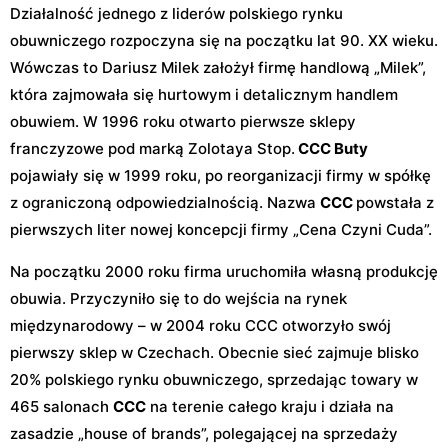
Działalność jednego z liderów polskiego rynku
obuwniczego rozpoczyna się na początku lat 90. XX wieku.
Wówczas to Dariusz Milek założył firmę handlową „Milek”,
która zajmowała się hurtowym i detalicznym handlem
obuwiem. W 1996 roku otwarto pierwsze sklepy
franczyzowe pod marką Zolotaya Stop.
CCC Buty
pojawiały się w 1999 roku, po reorganizacji firmy w spółkę
z ograniczoną odpowiedzialnością. Nazwa
CCC
powstała z
pierwszych liter nowej koncepcji firmy „Cena Czyni Cuda”.
Na początku 2000 roku firma uruchomiła własną produkcję
obuwia. Przyczyniło się to do wejścia na rynek
międzynarodowy – w 2004 roku CCC otworzyło swój
pierwszy sklep w Czechach. Obecnie sieć zajmuje blisko
20% polskiego rynku obuwniczego, sprzedając towary w
465 salonach
CCC
na terenie całego kraju i działa na
zasadzie „house of brands”, polegającej na sprzedaży