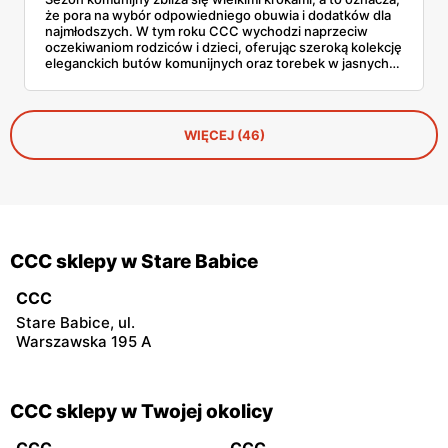
że pora na wybór odpowiedniego obuwia i dodatków dla
najmłodszych. W tym roku CCC wychodzi naprzeciw
oczekiwaniom rodziców i dzieci, oferując szeroką kolekcję
eleganckich butów komunijnych oraz torebek w jasnych,
klasycznych odcieniach. A co najlepsze — dzięki kodowi
ALL20 można zyskać 20 zł zniżki!
WIĘCEJ (46)
CCC sklepy w Stare Babice
CCC
Stare Babice, ul.
Warszawska 195 A
CCC sklepy w Twojej okolicy
CCC
CCC