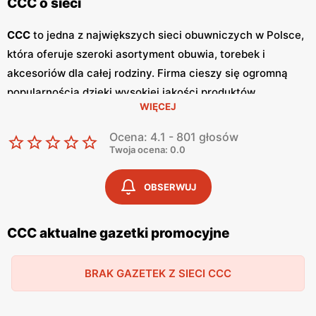
CCC o sieci
CCC
to jedna z największych sieci obuwniczych w Polsce,
która oferuje szeroki asortyment obuwia, torebek i
akcesoriów dla całej rodziny. Firma cieszy się ogromną
popularnością dzięki wysokiej jakości produktów,
WIĘCEJ
nowoczesnym wzorom oraz atrakcyjnym
niskim cenom
.
Klienci cenią sobie również częste
promocje
, które
Ocena: 4.1 - 801 głosów
umożliwiają zakupy w wyjątkowo korzystnych warunkach.
Twoja ocena: 0.0
Sieć
CCC
regularnie publikuje
gazetki promocyjne
, w
których prezentowane są najnowsze kolekcje, wyprzedaże
OBSERWUJ
oraz specjalne oferty.
Gazetki
te są dostępne zarówno w
sklepach stacjonarnych, jak i online, co pozwala klientom
CCC aktualne gazetki promocyjne
na bieżąco śledzić aktualne
promocje
i planować zakupy.
Publikacje te pojawiają się zazwyczaj co miesiąc,
BRAK GAZETEK Z SIECI CCC
dostarczając świeżych informacji o nowościach i
rabatach. Produkty
CCC
charakteryzują się wysoką