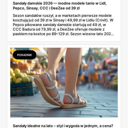
Sandały damskie 2026 — modne modele tanio w Lidl,
Pepco, Sinsay, CCC i DeeZee od 39 zł
Sezon sandałów ruszył, a w marketach pierwsze modele
kosztują już od 39 zł w Sinsay i 49,99 zł w Lidlu (Crivit). W
Pepco pikowane sandały damskie startują od 49 zł, w
CCC Badura od 79,99 zł, a DeeZee oferuje modele z
paskiem na kostce po 89–129 zł. Sezon wiosna-lato 2026
to powrót platformy Y2K, cienkich pasków Miu Miu i
pasteli — od pudrowego różu po butter yellow. Sprawdź,
który model wybrać na Boże Ciało, wesele plenerowe i
wakacje
PORADNIK
Sandały idealne na lato – styl i wygoda w jednym, a cena?