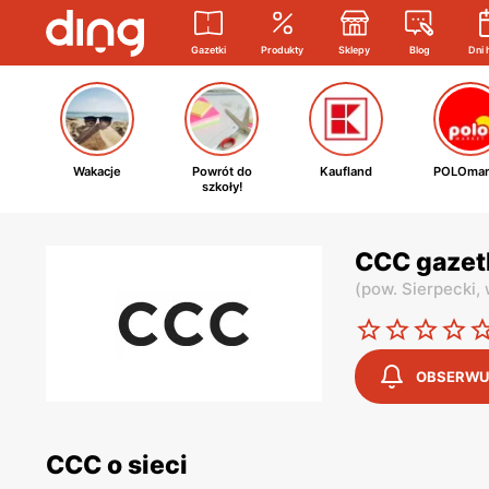
Gazetki
Produkty
Sklepy
Blog
Dni 
Wakacje
Powrót do
Kaufland
POLOmar
szkoły!
CCC gazet
(
pow. Sierpecki,
OBSERWU
CCC o sieci