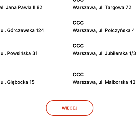
l. Jana Pawła II 82
Warszawa, ul. Targowa 72
CCC
ul. Górczewska 124
Warszawa, ul. Połczyńska 4
CCC
ul. Powsińska 31
Warszawa, ul. Jubilerska 1/3
CCC
ul. Głębocka 15
Warszawa, ul. Malborska 43
CCC
WIĘCEJ
ul. Kazimierza Szpotańskiego
Łomianki, ul. Brukowa 25
CCC