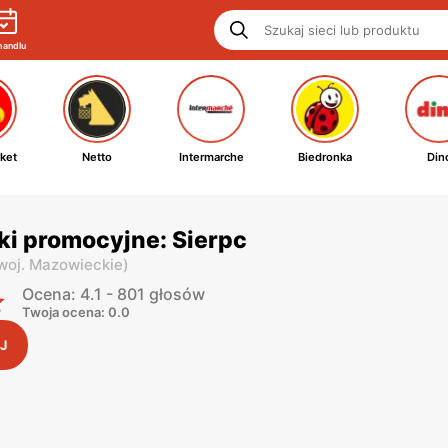
handlu
ket
Netto
Intermarche
Biedronka
Din
ki promocyjne: Sierpc
woj. Mazowieckie
)
Ocena: 4.1 - 801 głosów
Twoja ocena: 0.0
J