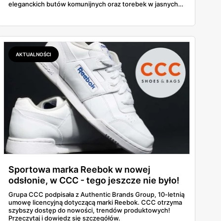
eleganckich butów komunijnych oraz torebek w jasnych,
klasycznych odcieniach. A co najlepsze — dzięki kodowi
ALL20 można zyskać 20 zł zniżki!
AKTUALNOŚCI
Sportowa marka Reebok w nowej
odsłonie, w CCC - tego jeszcze nie było!
Grupa CCC podpisała z Authentic Brands Group, 10-letnią
umowę licencyjną dotyczącą marki Reebok. CCC otrzyma
szybszy dostęp do nowości, trendów produktowych!
Przeczytaj i dowiedz się szczegółów.