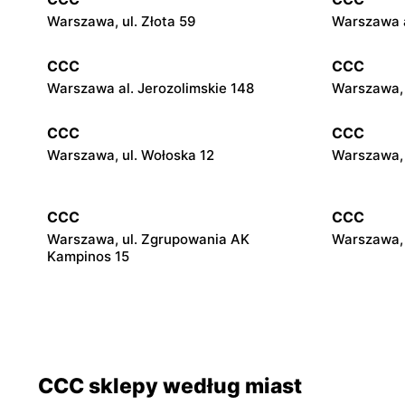
Warszawa, ul. Złota 59
Warszawa a
CCC
CCC
Warszawa al. Jerozolimskie 148
Warszawa, 
CCC
CCC
Warszawa, ul. Wołoska 12
Warszawa, 
CCC
CCC
Warszawa, ul. Zgrupowania AK
Warszawa, 
Kampinos 15
CCC
CCC
Stare Babice, ul. Warszawska 195 A
Warszawa, 
4
CCC sklepy według miast
CCC
CCC