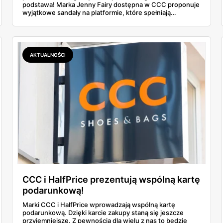
podstawa! Marka Jenny Fairy dostępna w CCC proponuje
wyjątkowe sandały na platformie, które spełniają
wszystkie potrzeby nowoczesnych kobiet – są wygodne,
modne i... niezwykle przystępne cenowo.
AKTUALNOŚCI
CCC i HalfPrice prezentują wspólną kartę
podarunkową!
Marki CCC i HalfPrice wprowadzają wspólną kartę
podarunkową. Dzięki karcie zakupy staną się jeszcze
przyjemniejsze. Z pewnością dla wielu z nas to będzie