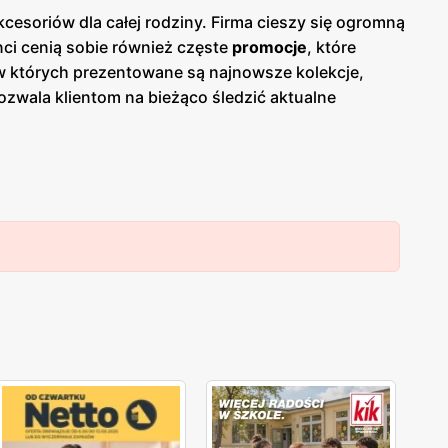
cesoriów dla całej rodziny. Firma cieszy się ogromną
enci cenią sobie również częste
promocje
, które
 w których prezentowane są najnowsze kolekcje,
ozwala klientom na bieżąco śledzić aktualne
ji o nowościach i rabatach. Produkty
CCC
coś dla siebie. Sieć oferuje obuwie na każdą okazję,
renomowanymi markami oraz własnym liniom
py
CCC
są zlokalizowane w dogodnych miejscach na
duży nacisk na jakość obsługi oraz pomoc w wyborze
C
zdobyła lojalność wielu zadowolonych klientów.