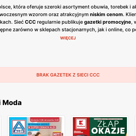
sce, która oferuje szeroki asortyment obuwia, torebek i ak
 nowoczesnym wzorom oraz atrakcyjnym
niskim cenom
. Kli
kach. Sieć
CCC
regularnie publikuje
gazetki promocyjne
,
ępne zarówno w sklepach stacjonarnych, jak i online, co p
 się zazwyczaj co miesiąc, dostarczając świeżych informac
WIĘCEJ
żnorodnością stylów, co sprawia, że każdy klient znajdzie 
odne obuwie codzienne i sportowe. Dzięki współpracy z 
iają oczekiwania najbardziej wymagających klientów. Skle
j gamy produktów obuwniczych i akcesoriów. Firma kładzie 
o i wsparcie na każdym etapie zakupów. Dzięki temu
BRAK GAZETEK Z SIECI CCC
CC
i Moda