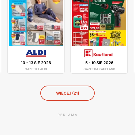
10
-
13 SIE 2026
5
-
19 SIE 2026
GAZETKA ALDI
GAZETKA KAUFLAND
WIĘCEJ (21)
REKLAMA