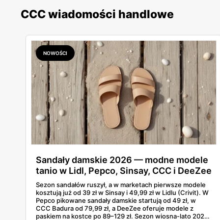
CCC wiadomości handlowe
NOWOŚCI
Sandały damskie 2026 — modne modele
tanio w Lidl, Pepco, Sinsay, CCC i DeeZee
od 39 zł
Sezon sandałów ruszył, a w marketach pierwsze modele
kosztują już od 39 zł w Sinsay i 49,99 zł w Lidlu (Crivit). W
Pepco pikowane sandały damskie startują od 49 zł, w
CCC Badura od 79,99 zł, a DeeZee oferuje modele z
paskiem na kostce po 89–129 zł. Sezon wiosna-lato 2026