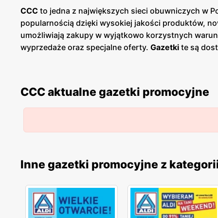
CCC
to jedna z największych sieci obuwniczych w Pol
popularnością dzięki wysokiej jakości produktów,
umożliwiają zakupy w wyjątkowo korzystnych warun
wyprzedaże oraz specjalne oferty.
Gazetki
te są dost
promocje
i planować zakupy. Publikacje te pojawiają
charakteryzują się wysoką jakością wykonania oraz ró
od eleganckich butów na specjalne wyjścia, po wyg
CCC aktualne gazetki promocyjne
produktowym,
CCC
dostarcza produkty, które spełn
terenie całej Polski, co ułatwia dostęp do szerokie
odpowiednich produktów, oferując fachowe doradztw
Inne gazetki promocyjne z kategori