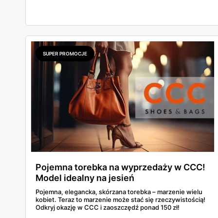
to powrót platformy Y2K, cienkich pasków Miu Miu i
pasteli — od pudrowego różu po butter yellow. Sprawdź,
który model wybrać na Boże Ciało, wesele plenerowe i
wakacje
SUPER PROMOCJE
Pojemna torebka na wyprzedaży w CCC!
Model idealny na jesień
Pojemna, elegancka, skórzana torebka – marzenie wielu
kobiet. Teraz to marzenie może stać się rzeczywistością!
Odkryj okazję w CCC i zaoszczędź ponad 150 zł!