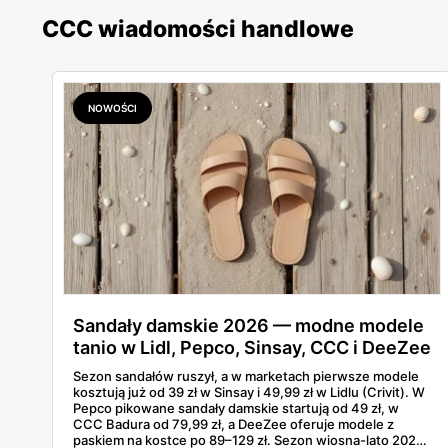
CCC wiadomości handlowe
NOWOŚCI
Sandały damskie 2026 — modne modele
tanio w Lidl, Pepco, Sinsay, CCC i DeeZee
od 39 zł
Sezon sandałów ruszył, a w marketach pierwsze modele
kosztują już od 39 zł w Sinsay i 49,99 zł w Lidlu (Crivit). W
Pepco pikowane sandały damskie startują od 49 zł, w
CCC Badura od 79,99 zł, a DeeZee oferuje modele z
paskiem na kostce po 89–129 zł. Sezon wiosna-lato 2026