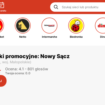
handlu
ket
Netto
Intermarche
Biedronka
Din
ki promocyjne: Nowy Sącz
z,
woj. Małopolskie
)
Ocena: 4.1 - 801 głosów
Twoja ocena: 0.0
J