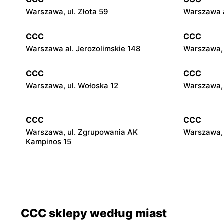
Warszawa, ul. Złota 59
Warszawa a
CCC
CCC
Warszawa al. Jerozolimskie 148
Warszawa, 
CCC
CCC
Warszawa, ul. Wołoska 12
Warszawa, 
CCC
CCC
Warszawa, ul. Zgrupowania AK
Warszawa, 
Kampinos 15
CCC
CCC
Stare Babice, ul. Warszawska 195 A
Warszawa, 
4
CCC sklepy według miast
CCC
CCC