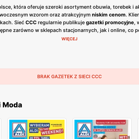
sce, która oferuje szeroki asortyment obuwia, torebek i ak
 nowoczesnym wzorom oraz atrakcyjnym
niskim cenom
. Kli
kach. Sieć
CCC
regularnie publikuje
gazetki promocyjne
,
ępne zarówno w sklepach stacjonarnych, jak i online, co p
 się zazwyczaj co miesiąc, dostarczając świeżych informac
WIĘCEJ
żnorodnością stylów, co sprawia, że każdy klient znajdzie 
odne obuwie codzienne i sportowe. Dzięki współpracy z 
iają oczekiwania najbardziej wymagających klientów. Skle
j gamy produktów obuwniczych i akcesoriów. Firma kładzie 
o i wsparcie na każdym etapie zakupów. Dzięki temu
BRAK GAZETEK Z SIECI CCC
CC
i Moda