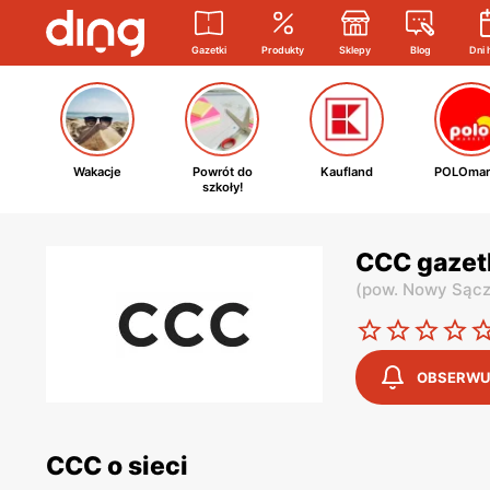
Gazetki
Produkty
Sklepy
Blog
Dni 
Wakacje
Powrót do
Kaufland
POLOmar
szkoły!
CCC gazet
(
pow. Nowy Sąc
OBSERWU
CCC o sieci