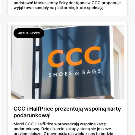
podstawa! Marka Jenny Fairy dostępna w CCC proponuje
wyjątkowe sandały na platformie, które spełniają
wszystkie potrzeby nowoczesnych kobiet – są wygodne,
modne i... niezwykle przystępne cenowo.
AKTUALNOŚCI
CCC i HalfPrice prezentują wspólną kartę
podarunkową!
Marki CCC i HalfPrice wprowadzają wspólną kartę
podarunkową. Dzięki karcie zakupy staną się jeszcze
przyjemniejsze. Z pewnością dla wielu z nas to będzie