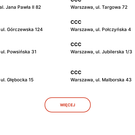
l. Jana Pawła II 82
Warszawa, ul. Targowa 72
CCC
ul. Górczewska 124
Warszawa, ul. Połczyńska 4
CCC
ul. Powsińska 31
Warszawa, ul. Jubilerska 1/3
CCC
ul. Głębocka 15
Warszawa, ul. Malborska 43
CCC
WIĘCEJ
ul. Kazimierza Szpotańskiego
Łomianki, ul. Brukowa 25
CCC