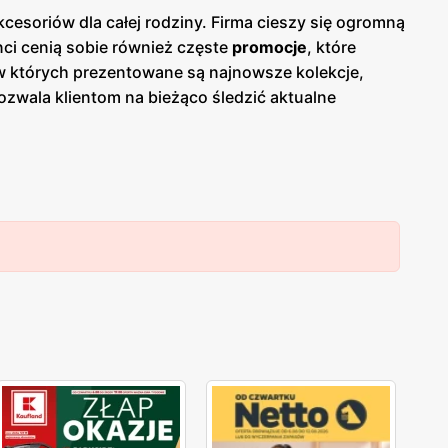
cesoriów dla całej rodziny. Firma cieszy się ogromną
enci cenią sobie również częste
promocje
, które
 w których prezentowane są najnowsze kolekcje,
ozwala klientom na bieżąco śledzić aktualne
ji o nowościach i rabatach. Produkty
CCC
coś dla siebie. Sieć oferuje obuwie na każdą okazję,
renomowanymi markami oraz własnym liniom
py
CCC
są zlokalizowane w dogodnych miejscach na
duży nacisk na jakość obsługi oraz pomoc w wyborze
C
zdobyła lojalność wielu zadowolonych klientów.