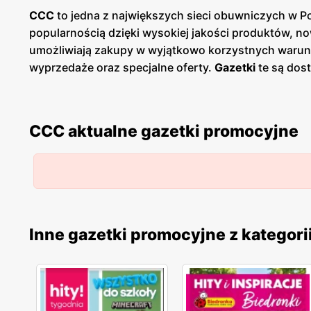
CCC
to jedna z największych sieci obuwniczych w Pol
popularnością dzięki wysokiej jakości produktów,
umożliwiają zakupy w wyjątkowo korzystnych warun
wyprzedaże oraz specjalne oferty.
Gazetki
te są dost
promocje
i planować zakupy. Publikacje te pojawiają
charakteryzują się wysoką jakością wykonania oraz ró
od eleganckich butów na specjalne wyjścia, po wyg
CCC aktualne gazetki promocyjne
produktowym,
CCC
dostarcza produkty, które spełn
terenie całej Polski, co ułatwia dostęp do szerokie
odpowiednich produktów, oferując fachowe doradztw
Inne gazetki promocyjne z kategori