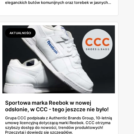
eleganckich butów komunijnych oraz torebek w jasnych,
klasycznych odcieniach. A co najlepsze — dzięki kodowi
ALL20 można zyskać 20 zł zniżki!
AKTUALNOŚCI
Sportowa marka Reebok w nowej
odsłonie, w CCC - tego jeszcze nie było!
Grupa CCC podpisała z Authentic Brands Group, 10-letnią
umowę licencyjną dotyczącą marki Reebok. CCC otrzyma
szybszy dostęp do nowości, trendów produktowych!
Przeczytaj i dowiedz się szczegółów.