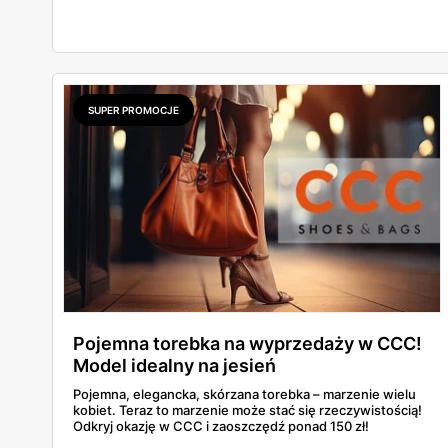
to powrót platformy Y2K, cienkich pasków Miu Miu i
pasteli — od pudrowego różu po butter yellow. Sprawdź,
który model wybrać na Boże Ciało, wesele plenerowe i
wakacje
SUPER PROMOCJE
Pojemna torebka na wyprzedaży w CCC!
Model idealny na jesień
Pojemna, elegancka, skórzana torebka – marzenie wielu
kobiet. Teraz to marzenie może stać się rzeczywistością!
Odkryj okazję w CCC i zaoszczędź ponad 150 zł!