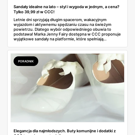
Sandały idealne na lato – styl i wygoda w jednym, a cena?
Tylko 39,99 zł w CCC!
Letnie dni sprzyjają długim spacerom, wakacyjnym
wyjazdom i aktywnemu spędzaniu czasu na świeżym
powietrzu. Dlatego wybór odpowiedniego obuwia to
podstawa! Marka Jenny Fairy dostępna w CCC proponuje
wyjątkowe sandały na platformie, które spełniają
wszystkie potrzeby nowoczesnych kobiet – są wygodne,
modne i... niezwykle przystępne cenowo.
PORADNIK
Elegancja dla najmłodszych. Buty komunijne i dodatki z