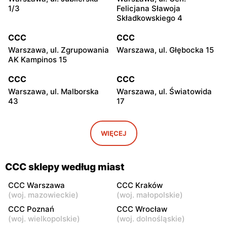
1/3
Felicjana Sławoja
Składkowskiego 4
CCC
CCC
Warszawa, ul. Zgrupowania
Warszawa, ul. Głębocka 15
AK Kampinos 15
CCC
CCC
Warszawa, ul. Malborska
Warszawa, ul. Światowida
43
17
CCC
CCC
Stare Babice, ul.
Warszawa, ul. Kazimierza
WIĘCEJ
Warszawska 195 A
Szpotańskiego 4
CCC
CCC
CCC sklepy według miast
Łomianki, ul. Brukowa 25
Janki, ul. Mszczonowska 3
CCC Warszawa
CCC Kraków
CCC
CCC
(
woj. mazowieckie
)
(
woj. małopolskie
)
Pruszków, ul. Henryka
Legionowo, ul. Jerzego
CCC Poznań
CCC Wrocław
Sienkiewicza 19
Siwińskiego 2
(
woj. wielkopolskie
)
(
woj. dolnośląskie
)