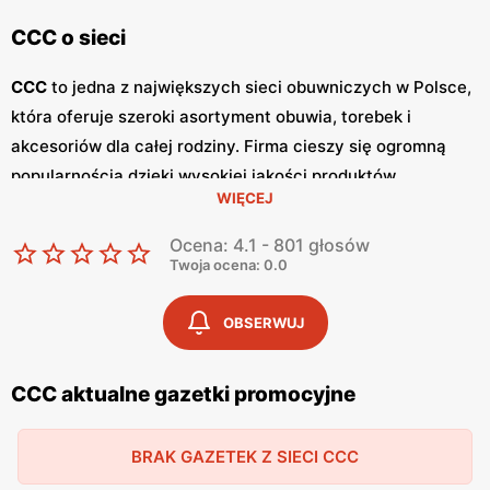
CCC o sieci
CCC
to jedna z największych sieci obuwniczych w Polsce,
która oferuje szeroki asortyment obuwia, torebek i
akcesoriów dla całej rodziny. Firma cieszy się ogromną
popularnością dzięki wysokiej jakości produktów,
WIĘCEJ
nowoczesnym wzorom oraz atrakcyjnym
niskim cenom
.
Klienci cenią sobie również częste
promocje
, które
Ocena: 4.1 - 801 głosów
umożliwiają zakupy w wyjątkowo korzystnych warunkach.
Twoja ocena: 0.0
Sieć
CCC
regularnie publikuje
gazetki promocyjne
, w
których prezentowane są najnowsze kolekcje, wyprzedaże
OBSERWUJ
oraz specjalne oferty.
Gazetki
te są dostępne zarówno w
sklepach stacjonarnych, jak i online, co pozwala klientom
CCC aktualne gazetki promocyjne
na bieżąco śledzić aktualne
promocje
i planować zakupy.
Publikacje te pojawiają się zazwyczaj co miesiąc,
BRAK GAZETEK Z SIECI CCC
dostarczając świeżych informacji o nowościach i