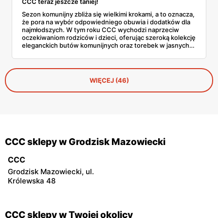
CCC teraz jeszcze taniej!
Sezon komunijny zbliża się wielkimi krokami, a to oznacza,
że pora na wybór odpowiedniego obuwia i dodatków dla
najmłodszych. W tym roku CCC wychodzi naprzeciw
oczekiwaniom rodziców i dzieci, oferując szeroką kolekcję
eleganckich butów komunijnych oraz torebek w jasnych,
klasycznych odcieniach. A co najlepsze — dzięki kodowi
ALL20 można zyskać 20 zł zniżki!
WIĘCEJ (46)
CCC sklepy w Grodzisk Mazowiecki
CCC
Grodzisk Mazowiecki, ul.
Królewska 48
CCC sklepy w Twojej okolicy