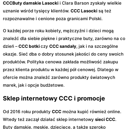
CCC
Buty damskie Lasocki
i Clara Barson zyskały wielkie
uznanie wśród tysięcy klientów.
CCC Lasocki
są też
rozpoznawalne i cenione poza granicami Polski.
O każdej porze roku kobiety, mężczyźni i dzieci mogą
znaleźć dla siebie piękne i praktyczne buty, zarówno na co
dzień –
CCC botki
czy
CCC sandały
, jak i na szczególne
okazje. Sieć dba o dobry stosunek jakości do ceny swoich
produktów. Polityka cenowa zakłada możliwość zakupu
przez klienta produktu w każdej pół cenowej. Dlatego w
ofercie można znaleźć zarówno produkty światowych
marek, jak i opcje budżetowe.
Sklep internetowy CCC i promocje
Od 2016 roku produkty
CCC
można kupić również online.
Wtedy też zaczął działać sklep internetowy
sieci CCC
.
Buty damskie, męskie, dziecięce, a także szeroko