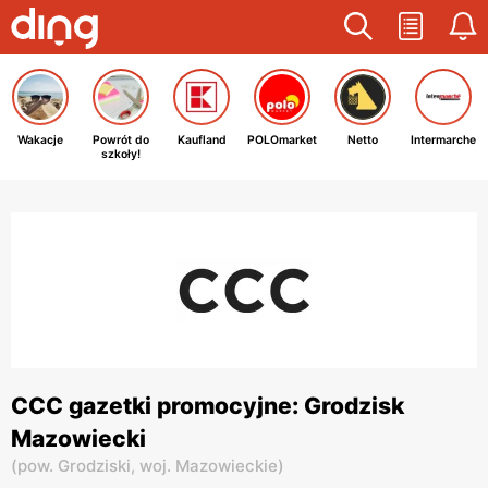
Wakacje
Powrót do
Kaufland
POLOmarket
Netto
Intermarche
szkoły!
CCC gazetki promocyjne: Grodzisk
Mazowiecki
(
pow. Grodziski,
woj. Mazowieckie
)