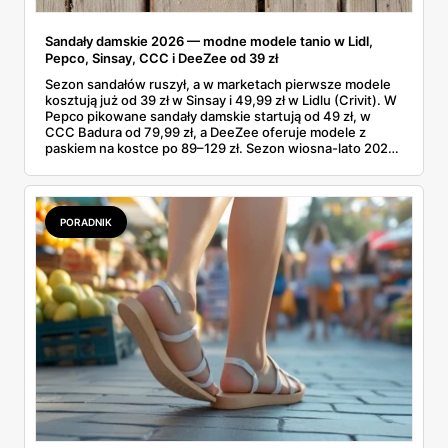
Sandały damskie 2026 — modne modele tanio w Lidl,
Pepco, Sinsay, CCC i DeeZee od 39 zł
Sezon sandałów ruszył, a w marketach pierwsze modele
kosztują już od 39 zł w Sinsay i 49,99 zł w Lidlu (Crivit). W
Pepco pikowane sandały damskie startują od 49 zł, w
CCC Badura od 79,99 zł, a DeeZee oferuje modele z
paskiem na kostce po 89–129 zł. Sezon wiosna-lato 2026
to powrót platformy Y2K, cienkich pasków Miu Miu i
pasteli — od pudrowego różu po butter yellow. Sprawdź,
który model wybrać na Boże Ciało, wesele plenerowe i
wakacje
PORADNIK