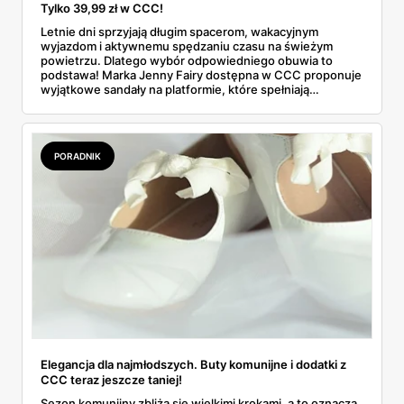
Tylko 39,99 zł w CCC!
Letnie dni sprzyjają długim spacerom, wakacyjnym
wyjazdom i aktywnemu spędzaniu czasu na świeżym
powietrzu. Dlatego wybór odpowiedniego obuwia to
podstawa! Marka Jenny Fairy dostępna w CCC proponuje
wyjątkowe sandały na platformie, które spełniają
wszystkie potrzeby nowoczesnych kobiet – są wygodne,
modne i... niezwykle przystępne cenowo.
PORADNIK
Elegancja dla najmłodszych. Buty komunijne i dodatki z
CCC teraz jeszcze taniej!
Sezon komunijny zbliża się wielkimi krokami, a to oznacza,