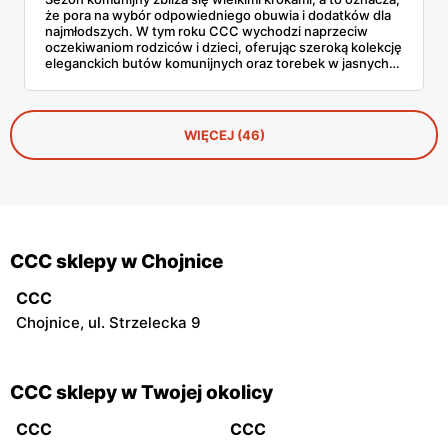
że pora na wybór odpowiedniego obuwia i dodatków dla
najmłodszych. W tym roku CCC wychodzi naprzeciw
oczekiwaniom rodziców i dzieci, oferując szeroką kolekcję
eleganckich butów komunijnych oraz torebek w jasnych,
klasycznych odcieniach. A co najlepsze — dzięki kodowi
ALL20 można zyskać 20 zł zniżki!
WIĘCEJ (46)
CCC sklepy w Chojnice
CCC
Chojnice, ul. Strzelecka 9
CCC sklepy w Twojej okolicy
CCC
CCC