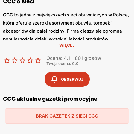
CCC o sieci
CCC
to jedna z największych sieci obuwniczych w Polsce,
która oferuje szeroki asortyment obuwia, torebek i
akcesoriów dla całej rodziny. Firma cieszy się ogromną
popularnością dzięki wysokiej jakości produktów,
WIĘCEJ
nowoczesnym wzorom oraz atrakcyjnym
niskim cenom
.
Klienci cenią sobie również częste
promocje
, które
Ocena: 4.1 - 801 głosów
umożliwiają zakupy w wyjątkowo korzystnych warunkach.
Twoja ocena: 0.0
Sieć
CCC
regularnie publikuje
gazetki promocyjne
, w
których prezentowane są najnowsze kolekcje, wyprzedaże
OBSERWUJ
oraz specjalne oferty.
Gazetki
te są dostępne zarówno w
sklepach stacjonarnych, jak i online, co pozwala klientom
CCC aktualne gazetki promocyjne
na bieżąco śledzić aktualne
promocje
i planować zakupy.
Publikacje te pojawiają się zazwyczaj co miesiąc,
BRAK GAZETEK Z SIECI CCC
dostarczając świeżych informacji o nowościach i
rabatach. Produkty
CCC
charakteryzują się wysoką