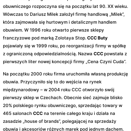
obuwniczego rozpoczyna się na początku lat 90. XX wieku.
Wówczas to Dariusz Milek założył firmę handlową „Milek”,
która zajmowała się hurtowym i detalicznym handlem
obuwiem. W 1996 roku otwarto pierwsze sklepy
franczyzowe pod marką Zolotaya Stop.
CCC Buty
pojawiały się w 1999 roku, po reorganizacji firmy w spółkę
z ograniczoną odpowiedzialnością. Nazwa
CCC
powstała z
pierwszych liter nowej koncepcji firmy „Cena Czyni Cuda”.
Na początku 2000 roku firma uruchomiła własną produkcję
obuwia. Przyczyniło się to do wejścia na rynek
międzynarodowy – w 2004 roku CCC otworzyło swój
pierwszy sklep w Czechach. Obecnie sieć zajmuje blisko
20% polskiego rynku obuwniczego, sprzedając towary w
465 salonach
CCC
na terenie całego kraju i działa na
zasadzie „house of brands”, polegającej na sprzedaży
obuwia i akcesoriów różnych marek pod jednym dachem.