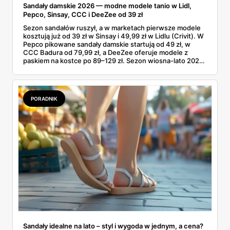
Sandały damskie 2026 — modne modele tanio w Lidl,
Pepco, Sinsay, CCC i DeeZee od 39 zł
Sezon sandałów ruszył, a w marketach pierwsze modele
kosztują już od 39 zł w Sinsay i 49,99 zł w Lidlu (Crivit). W
Pepco pikowane sandały damskie startują od 49 zł, w
CCC Badura od 79,99 zł, a DeeZee oferuje modele z
paskiem na kostce po 89–129 zł. Sezon wiosna-lato 2026
to powrót platformy Y2K, cienkich pasków Miu Miu i
pasteli — od pudrowego różu po butter yellow. Sprawdź,
który model wybrać na Boże Ciało, wesele plenerowe i
wakacje
PORADNIK
Sandały idealne na lato – styl i wygoda w jednym, a cena?