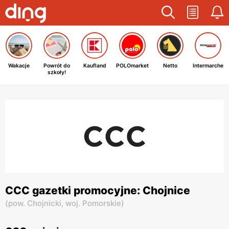
Wakacje
Powrót do
Kaufland
POLOmarket
Netto
Intermarche
szkoły!
CCC gazetki promocyjne: Chojnice
(
pow. Chojnicki,
woj. Pomorskie
)