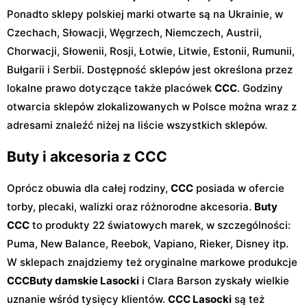
Ponadto sklepy polskiej marki otwarte są na Ukrainie, w
Czechach, Słowacji, Węgrzech, Niemczech, Austrii,
Chorwacji, Słowenii, Rosji, Łotwie, Litwie, Estonii, Rumunii,
Bułgarii i Serbii. Dostępność sklepów jest określona przez
lokalne prawo dotyczące także placówek
CCC
. Godziny
otwarcia sklepów zlokalizowanych w Polsce można wraz z
adresami znaleźć niżej na liście wszystkich sklepów.
Buty i akcesoria z CCC
Oprócz obuwia dla całej rodziny,
CCC
posiada w ofercie
torby, plecaki, walizki oraz różnorodne akcesoria.
Buty
CCC
to produkty 22 światowych marek, w szczególności:
Puma, New Balance, Reebok, Vapiano, Rieker, Disney itp.
W sklepach znajdziemy też oryginalne markowe produkcje
CCC
Buty damskie Lasocki
i Clara Barson zyskały wielkie
uznanie wśród tysięcy klientów.
CCC Lasocki
są też