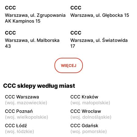
CCC
CCC
Warszawa, ul. Zgrupowania
Warszawa, ul. Głębocka 15
AK Kampinos 15
CCC
CCC
Warszawa, ul. Malborska
Warszawa, ul. Światowida
43
17
CCC
CCC
Stare Babice, ul.
Warszawa, ul. Kazimierza
WIĘCEJ
Warszawska 195 A
Szpotańskiego 4
CCC
CCC
CCC sklepy według miast
Łomianki, ul. Brukowa 25
Janki, ul. Mszczonowska 3
CCC Warszawa
CCC Kraków
CCC
CCC
(
woj. mazowieckie
)
(
woj. małopolskie
)
Pruszków, ul. Henryka
Legionowo, ul. Jerzego
CCC Poznań
CCC Wrocław
Sienkiewicza 19
Siwińskiego 2
(
woj. wielkopolskie
)
(
woj. dolnośląskie
)
CCC Łódź
CCC Gdańsk
CCC
CCC
(
woj. łódzkie
)
(
woj. pomorskie
)
Legionowo, ul. Marsz.
Józefów, ul. 3 Maja 148