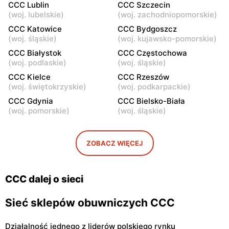
CCC Lublin
CCC Szczecin
Józefa Piłsudskiego 31C
(
woj. lubelskie
)
(
woj. zachodniopomorskie
)
CCC
CCC
CCC Katowice
CCC Bydgoszcz
Wołomin, ul. Geodetów 2
Otwock, ul. Kupiecka 2
(
woj. śląskie
)
(
woj. kujawsko-pomorskie
)
CCC Białystok
CCC Częstochowa
CCC
CCC
(
woj. podlaskie
)
(
woj. śląskie
)
Podkowa Leśna, ul. Gołębia
Radzymin, ul. Konstytucji 3
CCC Kielce
CCC Rzeszów
26
Maja 13
(
woj. świętokrzyskie
)
(
woj. podkarpackie
)
CCC
CCC
CCC Gdynia
CCC Bielsko-Biała
(
woj. pomorskie
)
(
woj. śląskie
)
Błonie, ul. Powstańców 12
Grodzisk Mazowiecki, ul.
Królewska 48
CCC
CCC
ZOBACZ WIĘCEJ
Nowy Dwór Mazowiecki, ul.
Mińsk Mazowiecki, ul.
Warszawska 36
Warszawska 63A
CCC dalej o sieci
Sieć sklepów obuwniczych CCC
Działalność jednego z liderów polskiego rynku