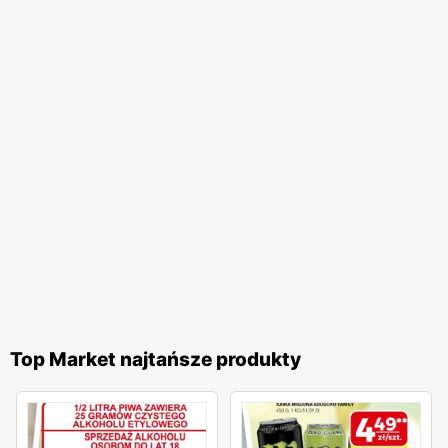
zlokalizowane w strategicznych miejscach, co ułatwia
klientom dostęp do szerokiego asortymentu produktów.
Dzięki temu zakupy w Top Market są wygodne i szybkie, co
jest dużym udogodnieniem dla zapracowanych osób. Top
Market angażuje się również w działania proekologiczne.
Sieć wprowadza rozwiązania mające na celu ograniczenie
zużycia plastiku oraz promowanie ekologicznych
opakowań. Ponadto, w ofercie znajduje się coraz więcej
produktów ekologicznych i bio, co odpowiada na rosnące
zapotrzebowanie rynku na zdrową i ekologiczną żywność.
Top Market najtańsze produkty