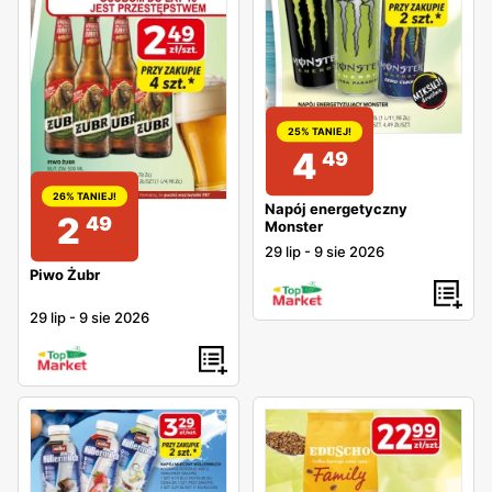
25% TANIEJ!
4
49
26% TANIEJ!
Napój energetyczny
2
49
Monster
29 lip
-
9 sie 2026
Piwo Żubr
29 lip
-
9 sie 2026