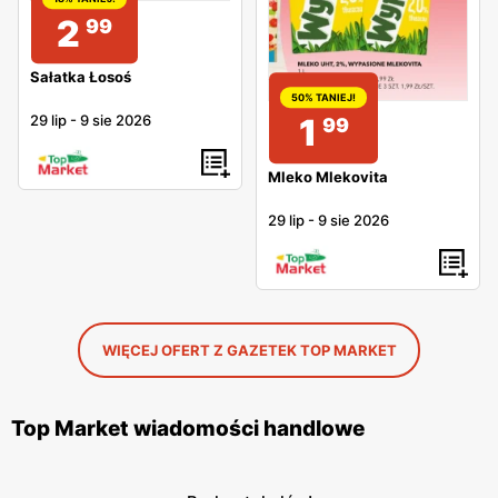
2
99
Sałatka Łosoś
50% TANIEJ!
1
29 lip
-
9 sie 2026
99
Mleko Mlekovita
29 lip
-
9 sie 2026
WIĘCEJ OFERT Z GAZETEK TOP MARKET
Top Market wiadomości handlowe