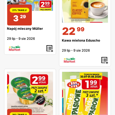
21% TANIEJ!
3
29
22
99
Napój mleczny Müller
29 lip
-
9 sie 2026
Kawa mielona Eduscho
29 lip
-
9 sie 2026
18% TANIEJ!