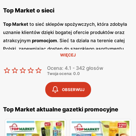
Top Market o sieci
Top Market
to sieć sklepów spożywczych, która zdobyła
uznanie klientów dzięki bogatej ofercie produktów oraz
atrakcyjnym
promocjom
. Sieć ta działa na terenie całej
Polski, zapewniając dostęp do szerokiego asortymentu
WIĘCEJ
zarówno w dużych miastach, jak i mniejszych
miejscowościach. Top Market stawia na jakość oraz
Ocena: 4.1 - 342 głosów
konkurencyjne
niskie ceny
, co sprawia, że jest chętnie
Twoja ocena: 0.0
wybierana przez polskich konsumentów. Top Market
regularnie wydaje
gazetki promocyjne
, które pojawiają się
OBSERWUJ
co dwa tygodnie.
Gazetki
te są pełne atrakcyjnych ofert i
rabatów na produkty codziennego użytku, świeże owoce i
Top Market aktualne gazetki promocyjne
warzywa, nabiał, mięso oraz artykuły chemiczne. Dzięki
regularnym
promocjom
, klienci mogą cieszyć się
niskimi
cenami
na swoje ulubione produkty, co znacznie obniża