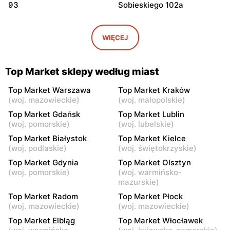
93
Sobieskiego 102a
Top Market
Top Market
Warszawa, ul. Smoleńska
Warszawa, ul. Żwirki i
WIĘCEJ
83
Wigury 17
Top Market
Top Market
Top Market sklepy według miast
Warszawa al. Krakowska
Warszawa, ul. Władysława
274
Broniewskiego 37
Top Market Warszawa
Top Market Kraków
(
woj. mazowieckie
)
(
woj. małopolskie
)
Top Market
Top Market
Top Market Gdańsk
Top Market Lublin
Warszawa, ul. Władysława
Warszawa al.
(
woj. pomorskie
)
(
woj. lubelskie
)
Broniewskiego 85
Niepodległości 19
Top Market Białystok
Top Market Kielce
(
woj. podlaskie
)
(
woj. świętokrzyskie
)
Top Market
Top Market
Top Market Gdynia
Top Market Olsztyn
Warszawa, ul. Piotra
Ruda, ul. Ruda 5
(
woj. pomorskie
)
(
woj. warmińsko-
Wysockiego 6
mazurskie
)
Top Market
Top Market
Top Market Radom
Top Market Płock
Warszawa, ul.
Warszawa, ul. Jana III
(
woj. mazowieckie
)
(
woj. mazowieckie
)
Czarnomorska 7a
Sobieskiego 60/14
Top Market Elbląg
Top Market Włocławek