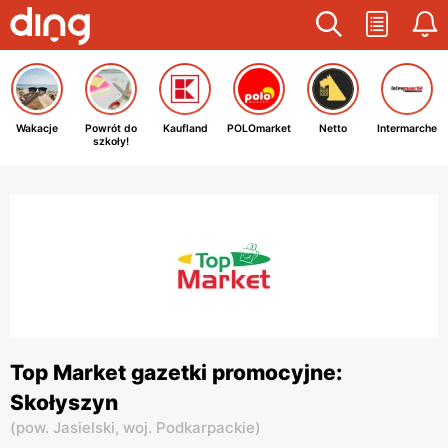
Wakacje
Powrót do
Kaufland
POLOmarket
Netto
Intermarche
szkoły!
Top Market gazetki promocyjne:
Skołyszyn
(
pow. Jasielski,
woj. Podkarpackie
)