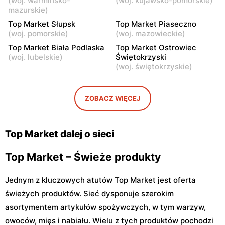
(
woj. warmińsko-
(
woj. kujawsko-pomorskie
)
Top Market
Top Market
mazurskie
)
Warszawa, ul. Tadeusza
Warszawa, ul. Gotarda 16
Top Market Słupsk
Top Market Piaseczno
Rechniewskiego 8
(
woj. pomorskie
)
(
woj. mazowieckie
)
Top Market
Top Market
Top Market Biała Podlaska
Top Market Ostrowiec
(
woj. lubelskie
)
Świętokrzyski
Warszawa, ul. Nicejska 2
Warszawa, ul. Łabiszyńska
(
woj. świętokrzyskie
)
21
Top Market
Top Market
ZOBACZ WIĘCEJ
Warszawa, ul. Sęczkowa 60
Warszawa, ul. pasaż
Stokłosy 11
Top Market dalej o sieci
Top Market – Świeże produkty
Jednym z kluczowych atutów Top Market jest oferta
świeżych produktów. Sieć dysponuje szerokim
asortymentem artykułów spożywczych, w tym warzyw,
owoców, mięs i nabiału. Wielu z tych produktów pochodzi