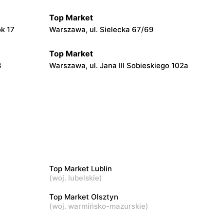
Top Market
ok 17
Warszawa, ul. Sielecka 67/69
Top Market
3
Warszawa, ul. Jana III Sobieskiego 102a
Top Market
Warszawa, ul. Władysława
Broniewskiego 37
Top Market
iego 6
Ruda, ul. Ruda 5
Top Market Lublin
(
woj. lubelskie
)
Top Market
Top Market Olsztyn
Warszawa, ul. Gotarda 16
(
woj. warmińsko-mazurskie
)