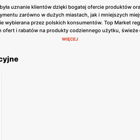
yła uznanie klientów dzięki bogatej ofercie produktów o
rtymentu zarówno w dużych miastach, jak i mniejszych mie
tnie wybierana przez polskich konsumentów. Top Market re
h ofert i rabatów na produkty codziennego użytku, świeże 
mogą cieszyć się
niskimi cenami
na swoje ulubione produkty
WIĘCEJ
ć o lokalne pochodzenie produktów. Sieć współpracuje z 
kalne produkty są szczególnie cenione przez klientów, k
cyjne
rkę. Top Market stawia również na nowoczesność i wygod
ługę i minimalizują czas spędzony w kolejkach. Ponadto,
ożliwiają klientom śledzenie
promocji
oraz zbieranie punk
c nowe placówki i modernizując istniejące. Sklepy są zloka
ów. Dzięki temu zakupy w Top Market są wygodne i szybk
proekologiczne. Sieć wprowadza rozwiązania mające na cel
e się coraz więcej produktów ekologicznych i bio, co od