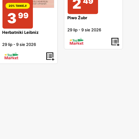
2
49
20% TANIEJ!
3
99
Piwo Żubr
29 lip
-
9 sie 2026
Herbatniki Leibniz
29 lip
-
9 sie 2026