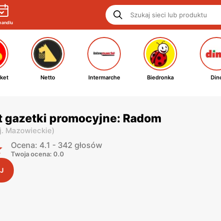
handlu
ket
Netto
Intermarche
Biedronka
Din
t gazetki promocyjne: Radom
j. Mazowieckie
)
Ocena: 4.1 - 342 głosów
Twoja ocena: 0.0
J