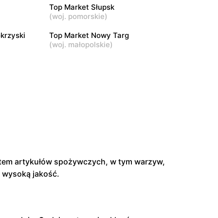
Top Market Słupsk
Top Market
(
woj. pomorskie
)
Warszawa, ul. pasaż Stokłosy 11
krzyski
Top Market Nowy Targ
(
woj. małopolskie
)
ntem artykułów spożywczych, w tym warzyw,
i wysoką jakość.