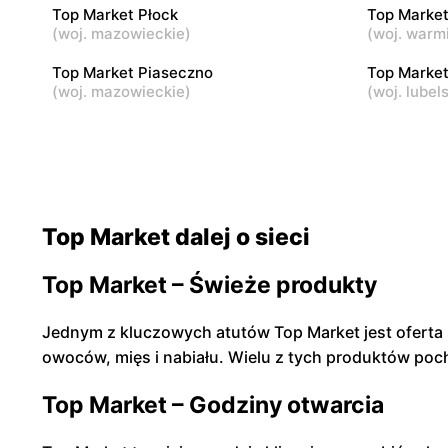
Top Market Płock
Top Market
Top Market
(
woj. mazowieckie
)
Top Marke
(
woj. warm
Warszawa, ul. Nicejska 2
Warszawa, 
Top Market Piaseczno
Top Market
(
woj. mazowieckie
)
(
woj. lubel
Top Market dalej o sieci
Top Market – Świeże produkty
Jednym z kluczowych atutów Top Market jest ofert
owoców, mięs i nabiału. Wielu z tych produktów poc
Top Market – Godziny otwarcia