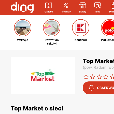
Gazetki
Produkty
Sklepy
Blog
Dni 
Wakacje
Powrót do
Kaufland
POLOmar
szkoły!
Top Marke
(
pow. Radom,
wo
OBSERWU
Top Market o sieci