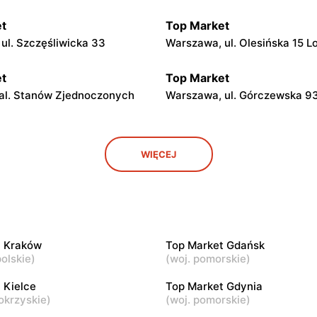
t
Top Market
ul. Szczęśliwicka 33
Warszawa, ul. Olesińska 15 L
t
Top Market
al. Stanów Zjednoczonych
Warszawa, ul. Górczewska 9
t
Top Market
WIĘCEJ
l. Żwirki i Wigury 17
Warszawa al. Krakowska 274
t
Top Market
l. Niepodległości 19
Warszawa, ul. Piotra Wysock
t Kraków
Top Market Gdańsk
olskie
)
(
woj. pomorskie
)
t
Top Market
 Kielce
Top Market Gdynia
l. Jana III Sobieskiego 60/14
Warszawa, ul. Tadeusza
okrzyskie
)
(
woj. pomorskie
)
Rechniewskiego 8