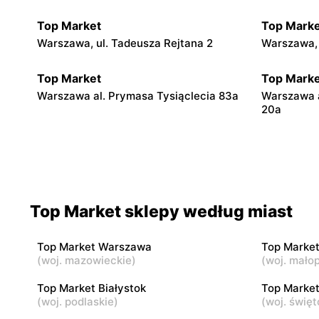
Top Market
Top Marke
Warszawa, ul. Tadeusza Rejtana 2
Warszawa, 
Top Market
Top Marke
Warszawa al. Prymasa Tysiąclecia 83a
Warszawa 
20a
Top Market
Top Marke
Warszawa, ul. Smoleńska 83
Warszawa, u
Top Market sklepy według miast
Top Market
Top Marke
Warszawa, ul. Władysława
Warszawa a
Broniewskiego 85
Top Market Warszawa
Top Marke
(
woj. mazowieckie
)
(
woj. małop
Top Market
Top Marke
Top Market Białystok
Top Market
Warszawa, ul. Czarnomorska 7a
Warszawa, u
(
woj. podlaskie
)
(
woj. święt