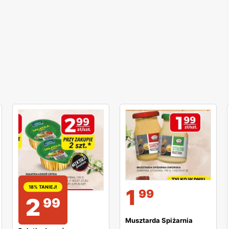
18% TANIEJ!
1
99
2
99
Musztarda Spiżarnia