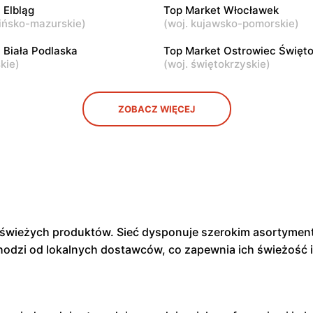
 Elbląg
Top Market Włocławek
t
ińsko-mazurskie
)
Top Market
(
woj. kujawsko-pomorskie
)
ul. Łabiszyńska 21
Warszawa, ul. Sęczkowa 60
 Biała Podlaska
Top Market Ostrowiec Święto
skie
)
(
woj. świętokrzyskie
)
ZOBACZ WIĘCEJ
a świeżych produktów. Sieć dysponuje szerokim asortyme
hodzi od lokalnych dostawców, co zapewnia ich świeżość 