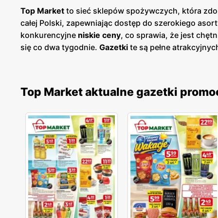
Top Market
to sieć sklepów spożywczych, która zdob
całej Polski, zapewniając dostęp do szerokiego aso
konkurencyjne
niskie ceny
, co sprawia, że jest chę
się co dwa tygodnie.
Gazetki
te są pełne atrakcyjnyc
chemiczne. Dzięki regularnym
promocjom
, klienci 
Jednym z kluczowych atutów Top Market jest dbałoś
świeżość i wysoką jakość oferowanych artykułów. Lo
Top Market aktualne gazetki promo
wyrobami wspierając jednocześnie rodzimą gospoda
nowoczesne systemy kasowe, które przyspieszają obs
aplikacje mobilne i programy lojalnościowe, które um
Market rozwija się dynamicznie, regularnie otwierają
klientom dostęp do szerokiego asortymentu produkt
osób. Top Market angażuje się również w działania 
ekologicznych opakowań. Ponadto, w ofercie znajduj
i ekologiczną żywność.