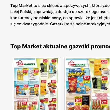
Top Market
to sieć sklepów spożywczych, która zdob
całej Polski, zapewniając dostęp do szerokiego aso
konkurencyjne
niskie ceny
, co sprawia, że jest chę
się co dwa tygodnie.
Gazetki
te są pełne atrakcyjnyc
chemiczne. Dzięki regularnym
promocjom
, klienci 
Jednym z kluczowych atutów Top Market jest dbałoś
świeżość i wysoką jakość oferowanych artykułów. Lo
Top Market aktualne gazetki promo
wyrobami wspierając jednocześnie rodzimą gospoda
nowoczesne systemy kasowe, które przyspieszają obs
aplikacje mobilne i programy lojalnościowe, które um
Market rozwija się dynamicznie, regularnie otwierają
klientom dostęp do szerokiego asortymentu produkt
osób. Top Market angażuje się również w działania 
ekologicznych opakowań. Ponadto, w ofercie znajduj
i ekologiczną żywność.