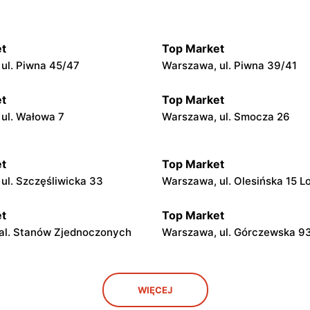
t
Top Market
ul. Piwna 45/47
Warszawa, ul. Piwna 39/41
t
Top Market
ul. Wałowa 7
Warszawa, ul. Smocza 26
t
Top Market
ul. Szczęśliwicka 33
Warszawa, ul. Olesińska 15 L
t
Top Market
al. Stanów Zjednoczonych
Warszawa, ul. Górczewska 9
t
Top Market
WIĘCEJ
l. Żwirki i Wigury 17
Warszawa al. Krakowska 274