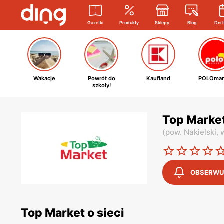
Gazetki
Produkty
Sklepy
Blog
Dni 
Wakacje
Powrót do
Kaufland
POLOmar
szkoły!
Top Market
(
pow. Nakielski,
OBSERWU
Top Market o sieci