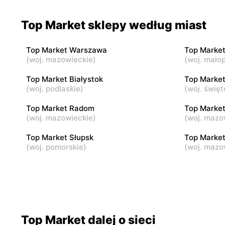
Top Market sklepy według miast
Top Market
Top Marke
Warszawa, ul. Władysława
Warszawa a
Broniewskiego 85
Top Market Warszawa
Top Marke
(
woj. mazowieckie
)
(
woj. małop
Top Market
Top Marke
Top Market Białystok
Top Market
Warszawa, ul. Czarnomorska 7a
Warszawa, u
(
woj. podlaskie
)
(
woj. święt
Top Market Radom
Top Market
Top Market
(
woj. mazowieckie
)
Top Marke
(
woj. mazo
Warszawa, ul. Nicejska 2
Warszawa, 
Top Market Słupsk
Top Market
(
woj. pomorskie
)
(
woj. mazo
Top Market dalej o sieci