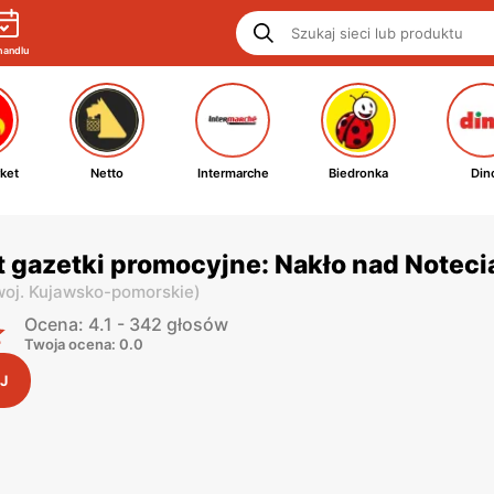
handlu
ket
Netto
Intermarche
Biedronka
Din
 gazetki promocyjne: Nakło nad Noteci
woj. Kujawsko-pomorskie
)
Ocena: 4.1 - 342 głosów
Twoja ocena: 0.0
J