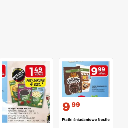
9
99
Płatki śniadaniowe Nestle