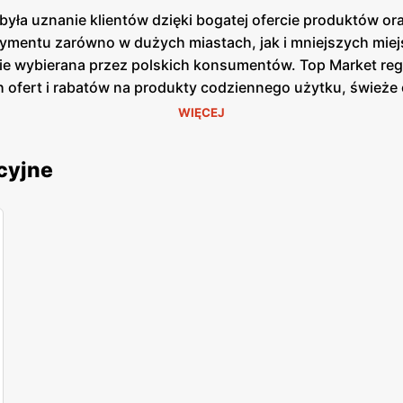
yła uznanie klientów dzięki bogatej ofercie produktów o
rtymentu zarówno w dużych miastach, jak i mniejszych mie
tnie wybierana przez polskich konsumentów. Top Market re
h ofert i rabatów na produkty codziennego użytku, świeże 
mogą cieszyć się
niskimi cenami
na swoje ulubione produkty
WIĘCEJ
ć o lokalne pochodzenie produktów. Sieć współpracuje z 
kalne produkty są szczególnie cenione przez klientów, k
cyjne
rkę. Top Market stawia również na nowoczesność i wygod
ługę i minimalizują czas spędzony w kolejkach. Ponadto,
ożliwiają klientom śledzenie
promocji
oraz zbieranie punk
c nowe placówki i modernizując istniejące. Sklepy są zloka
ów. Dzięki temu zakupy w Top Market są wygodne i szybk
proekologiczne. Sieć wprowadza rozwiązania mające na cel
e się coraz więcej produktów ekologicznych i bio, co od