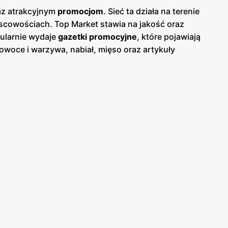
raz atrakcyjnym
promocjom
. Sieć ta działa na terenie
jscowościach. Top Market stawia na jakość oraz
gularnie wydaje
gazetki promocyjne
, które pojawiają
owoce i warzywa, nabiał, mięso oraz artykuły
, co znacznie obniża koszty codziennych zakupów.
wieloma polskimi dostawcami, co gwarantuje
tórzy mogą cieszyć się zdrowymi i smacznymi
ę zakupów. Wiele sklepów jest wyposażonych w
 sieć wprowadza innowacyjne rozwiązania, takie jak
tów wymienialnych na nagrody. Sieć sklepów Top
lizowane w strategicznych miejscach, co ułatwia
ie, co jest dużym udogodnieniem dla zapracowanych
u ograniczenie zużycia plastiku oraz promowanie
powiada na rosnące zapotrzebowanie rynku na zdrową