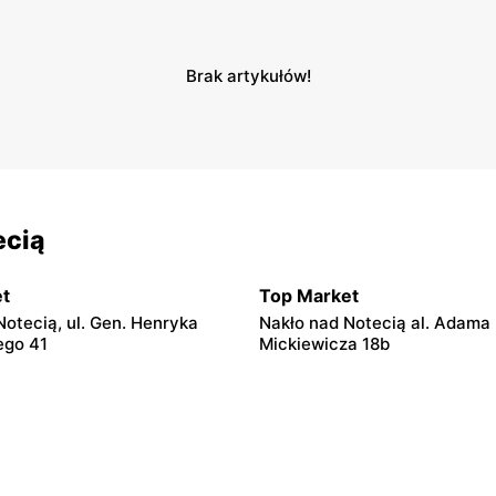
Brak artykułów!
ecią
t
Top Market
Notecią, ul. Gen. Henryka
Nakło nad Notecią al. Adama
ego 41
Mickiewicza 18b