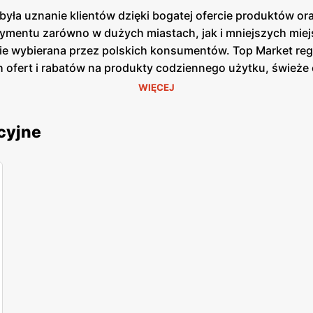
yła uznanie klientów dzięki bogatej ofercie produktów o
rtymentu zarówno w dużych miastach, jak i mniejszych mie
tnie wybierana przez polskich konsumentów. Top Market re
h ofert i rabatów na produkty codziennego użytku, świeże 
mogą cieszyć się
niskimi cenami
na swoje ulubione produkty
WIĘCEJ
ć o lokalne pochodzenie produktów. Sieć współpracuje z 
kalne produkty są szczególnie cenione przez klientów, k
cyjne
rkę. Top Market stawia również na nowoczesność i wygod
ługę i minimalizują czas spędzony w kolejkach. Ponadto,
ożliwiają klientom śledzenie
promocji
oraz zbieranie punk
c nowe placówki i modernizując istniejące. Sklepy są zloka
ów. Dzięki temu zakupy w Top Market są wygodne i szybk
proekologiczne. Sieć wprowadza rozwiązania mające na cel
e się coraz więcej produktów ekologicznych i bio, co od