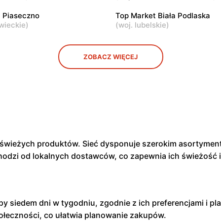
ul. Łabiszyńska 21
Warszawa, ul. Sęczkowa 60
 Piaseczno
Top Market Biała Podlaska
wieckie
)
(
woj. lubelskie
)
ZOBACZ WIĘCEJ
a świeżych produktów. Sieć dysponuje szerokim asortyme
hodzi od lokalnych dostawców, co zapewnia ich świeżość 
upy siedem dni w tygodniu, zgodnie z ich preferencjami i p
łeczności, co ułatwia planowanie zakupów.