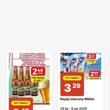
21% TANIEJ!
3
29
Napój mleczny Müller
26% TANIEJ!
29 lip
-
9 sie 2026