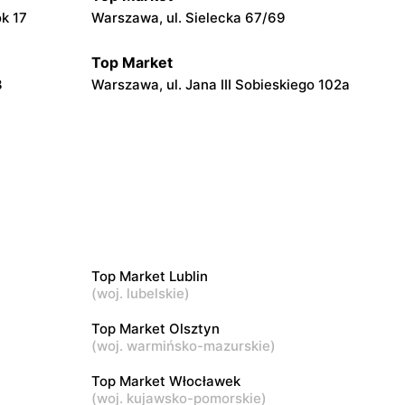
ok 17
Warszawa, ul. Sielecka 67/69
Top Market
3
Warszawa, ul. Jana III Sobieskiego 102a
Top Market
Warszawa, ul. Władysława
Broniewskiego 37
Top Market
iego 6
Ruda, ul. Ruda 5
Top Market Lublin
(
woj. lubelskie
)
Top Market
Top Market Olsztyn
Warszawa, ul. Gotarda 16
(
woj. warmińsko-mazurskie
)
Top Market Włocławek
Top Market
(
woj. kujawsko-pomorskie
)