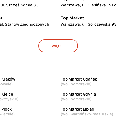
ul. Szczęśliwicka 33
Warszawa, ul. Olesińska 15 L
t
Top Market
al. Stanów Zjednoczonych
Warszawa, ul. Górczewska 9
t
Top Market
WIĘCEJ
l. Żwirki i Wigury 17
Warszawa al. Krakowska 274
t
Top Market
l. Niepodległości 19
Warszawa, ul. Piotra Wysock
t Kraków
Top Market Gdańsk
olskie
)
(
woj. pomorskie
)
t
Top Market
 Kielce
Top Market Gdynia
l. Jana III Sobieskiego 60/14
Warszawa, ul. Tadeusza
okrzyskie
)
(
woj. pomorskie
)
Rechniewskiego 8
 Płock
Top Market Elbląg
t
wieckie
)
Top Market
(
woj. warmińsko-mazurskie
)