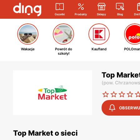
Gazetki
Produkty
Sklepy
Blog
Dni 
Wakacje
Powrót do
Kaufland
POLOmar
szkoły!
Top Market
(
pow. Chrzanows
OBSERWU
Top Market o sieci