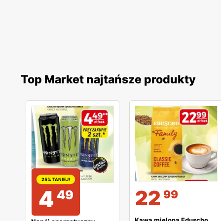
Top Market najtańsze produkty
25% TANIEJ!
4
22
49
99
Kawa mielona Eduscho