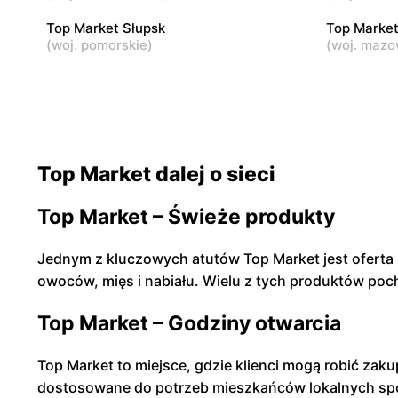
Warszawa, ul. Nicejska 2
Warszawa, 
Top Market Słupsk
Top Market
(
woj. pomorskie
)
(
woj. mazo
Top Market dalej o sieci
Top Market – Świeże produkty
Jednym z kluczowych atutów Top Market jest ofert
owoców, mięs i nabiału. Wielu z tych produktów poc
Top Market – Godziny otwarcia
Top Market to miejsce, gdzie klienci mogą robić zak
dostosowane do potrzeb mieszkańców lokalnych spo