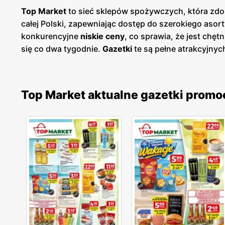
Top Market
to sieć sklepów spożywczych, która zdob
całej Polski, zapewniając dostęp do szerokiego aso
konkurencyjne
niskie ceny
, co sprawia, że jest chę
się co dwa tygodnie.
Gazetki
te są pełne atrakcyjnyc
chemiczne. Dzięki regularnym
promocjom
, klienci 
Jednym z kluczowych atutów Top Market jest dbałoś
świeżość i wysoką jakość oferowanych artykułów. Lo
Top Market aktualne gazetki promo
wyrobami wspierając jednocześnie rodzimą gospoda
nowoczesne systemy kasowe, które przyspieszają obs
aplikacje mobilne i programy lojalnościowe, które um
Market rozwija się dynamicznie, regularnie otwierają
klientom dostęp do szerokiego asortymentu produkt
osób. Top Market angażuje się również w działania 
ekologicznych opakowań. Ponadto, w ofercie znajduj
i ekologiczną żywność.