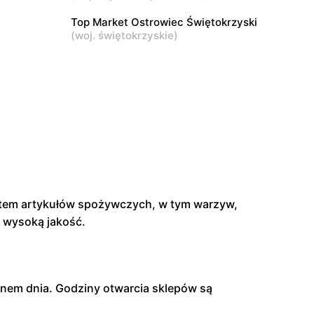
Warszawa, ul. pasaż Stokłosy 11
Top Market Ostrowiec Świętokrzyski
(
woj. świętokrzyskie
)
ntem artykułów spożywczych, w tym warzyw,
i wysoką jakość.
lanem dnia. Godziny otwarcia sklepów są