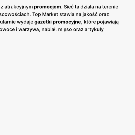
raz atrakcyjnym
promocjom
. Sieć ta działa na terenie
jscowościach. Top Market stawia na jakość oraz
gularnie wydaje
gazetki promocyjne
, które pojawiają
owoce i warzywa, nabiał, mięso oraz artykuły
, co znacznie obniża koszty codziennych zakupów.
wieloma polskimi dostawcami, co gwarantuje
tórzy mogą cieszyć się zdrowymi i smacznymi
ę zakupów. Wiele sklepów jest wyposażonych w
 sieć wprowadza innowacyjne rozwiązania, takie jak
tów wymienialnych na nagrody. Sieć sklepów Top
lizowane w strategicznych miejscach, co ułatwia
ie, co jest dużym udogodnieniem dla zapracowanych
u ograniczenie zużycia plastiku oraz promowanie
powiada na rosnące zapotrzebowanie rynku na zdrową