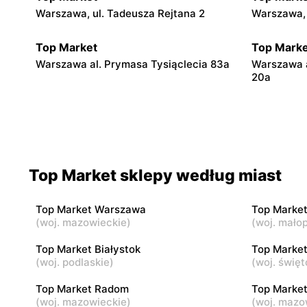
Warszawa, ul. Tadeusza Rejtana 2
Warszawa, 
Top Market
Top Marke
Warszawa al. Prymasa Tysiąclecia 83a
Warszawa 
20a
Top Market
Top Marke
Warszawa, ul. Smoleńska 83
Warszawa, u
Top Market sklepy według miast
Top Market
Top Marke
Warszawa, ul. Władysława
Warszawa a
Broniewskiego 85
Top Market Warszawa
Top Marke
(
woj. mazowieckie
)
(
woj. małop
Top Market
Top Marke
Top Market Białystok
Top Market
Warszawa, ul. Czarnomorska 7a
Warszawa, u
(
woj. podlaskie
)
(
woj. święt
Top Market Radom
Top Market
Top Market
(
woj. mazowieckie
)
Top Marke
(
woj. mazo