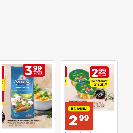
18% TANIEJ!
2
99