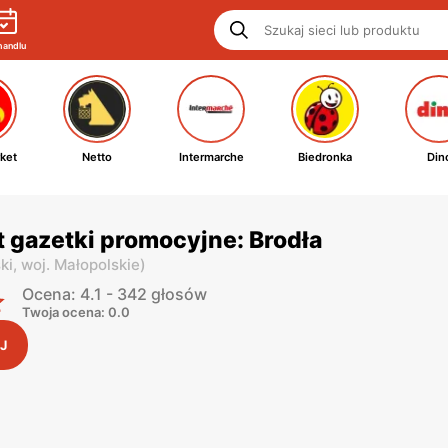
handlu
ket
Netto
Intermarche
Biedronka
Din
 gazetki promocyjne: Brodła
ki,
woj. Małopolskie
)
Ocena: 4.1 - 342 głosów
Twoja ocena: 0.0
J