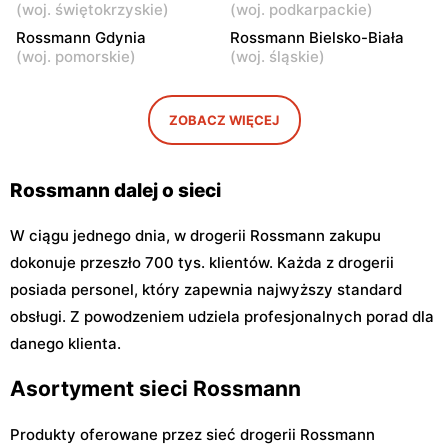
(
woj. świętokrzyskie
)
(
woj. podkarpackie
)
Rossmann
Rossmann
Rossmann Gdynia
Rossmann Bielsko-Biała
Warszawa, ul. Puławska 17
Warszawa, ul. Dzika 4
(
woj. pomorskie
)
(
woj. śląskie
)
Rossmann
Rossmann
Warszawa, ul. Płocka 17
Warszawa, ul. Obozowa 16
ZOBACZ WIĘCEJ
Rossmann dalej o sieci
W ciągu jednego dnia, w drogerii Rossmann zakupu
dokonuje przeszło 700 tys. klientów. Każda z drogerii
posiada personel, który zapewnia najwyższy standard
obsługi. Z powodzeniem udziela profesjonalnych porad dla
danego klienta.
Asortyment sieci Rossmann
Produkty oferowane przez sieć drogerii Rossmann