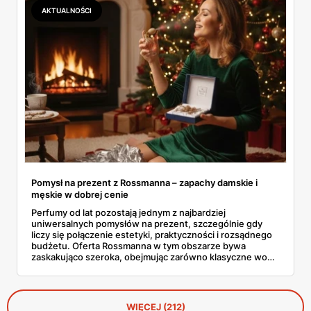
skutecznie ochronią dłonie, twarz, ciało i usta przed
AKTUALNOŚCI
skutkami mroźnej aury.
Pomysł na prezent z Rossmanna – zapachy damskie i
męskie w dobrej cenie
Perfumy od lat pozostają jednym z najbardziej
uniwersalnych pomysłów na prezent, szczególnie gdy
liczy się połączenie estetyki, praktyczności i rozsądnego
budżetu. Oferta Rossmanna w tym obszarze bywa
zaskakująco szeroka, obejmując zarówno klasyczne wody
toaletowe, jak i bardziej wyraziste kompozycje
zapachowe dla kobiet oraz mężczyzn. W aktualnych
promocjach pojawiają się marki dobrze znane, ale też
mniej oczywiste propozycje, które często sprawdzają się
WIĘCEJ (212)