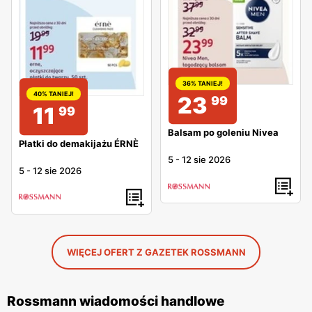
36% TANIEJ!
40% TANIEJ!
23
99
11
99
Balsam po goleniu Nivea
Płatki do demakijażu ÉRNÈ
5
-
12 sie 2026
5
-
12 sie 2026
WIĘCEJ OFERT Z GAZETEK ROSSMANN
Rossmann wiadomości handlowe