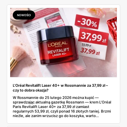
NOWOŚCI
L'Oréal Revitalift Laser 40+ w Rossmannie za 37,99 zł –
czy to dobra okazja?
W Rossmannie do 25 lutego 2026 można kupić —
sprawdzając aktualną gazetkę Rossmann — krem L'Oréal
Paris Revitalift Laser 40+ za 37,99 zł zamiast
regularnych 53,99 zł, czyli ponad 16 złotych taniej. Brzmi
nieźle, ale zanim wrzucisz go do koszyka, warto
sprawdzić, czy ta cena naprawdę robi różnicę na tle tego,
co oferuje rynek kremów przeciwzmarszczkowych 40+.