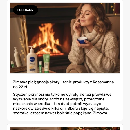
Bo czasem „promocja" to tylko lepiej opakowany zwykły
cennik.
POLECAMY
Zimowa pielęgnacja skóry - tanie produkty z Rossmanna
do 22 zł
Styczeń przynosi nie tylko nowy rok, ale też prawdziwe
wyzwanie dla skóry. Mróz na zewnątrz, przegrzane
mieszkania w środku – ten duet potrafi wysuszyć
naskórek w zaledwie kilka dni. Skóra staje się napięta,
szorstka, czasem nawet boleśnie popękana. Zimowa
pielęgnacja skóry nie musi jednak kosztować fortuny. W
gazetce Rossmanna (31.12.2025 - 07.01.2026) znajdziesz
sprawdzone kosmetyki poniżej 22 złotych, które