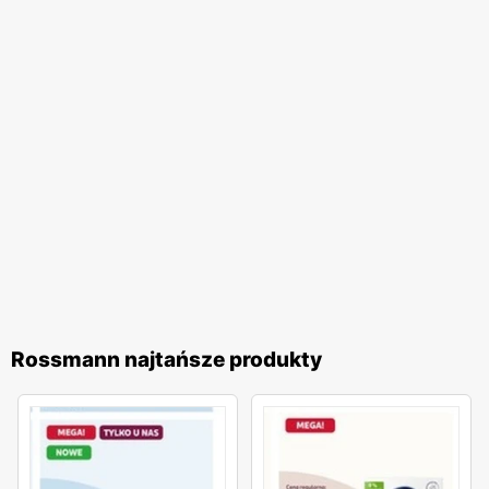
sprawiają, że
Rossmann
pozostaje liderem na rynku
drogerii w Polsce.
Rossmann najtańsze produkty