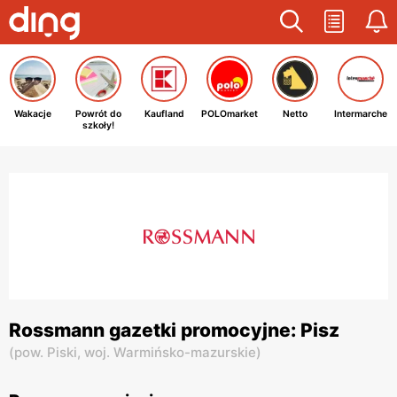
Wakacje
Powrót do
Kaufland
POLOmarket
Netto
Intermarche
szkoły!
Rossmann gazetki promocyjne: Pisz
(
pow. Piski,
woj. Warmińsko-mazurskie
)