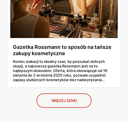
Gazetka Rossmann to sposób na tańsze
zakupy kosmetyczne
Koniec wakacji to idealny czas, by poszukać dobrych
okazji, a najnowsza gazetka Rossmann jest na to
najlepszym dowodem. Oferta, która obowiązuje od 19
sierpnia do 2 września 2025 roku, pozwala uzupełnić
zapasy ulubionych kosmetyków bez nadwyrężania
domowego budżetu. Moim zdaniem to prawdziwy
festiwal rabatów. Przejrzałam ją od deski do deski i muszę
przyznać, że promocje na produkty do pielęgnacji włosów
po lecie, bestsellery do makijażu czy flakony znanych
WIĘCEJ (209)
perfum robią ogromne wrażenie. W tym artykule pokażę
wam, które okazje są absolutnie nie do przegapienia i co
warto wrzucić do swojego koszyka.