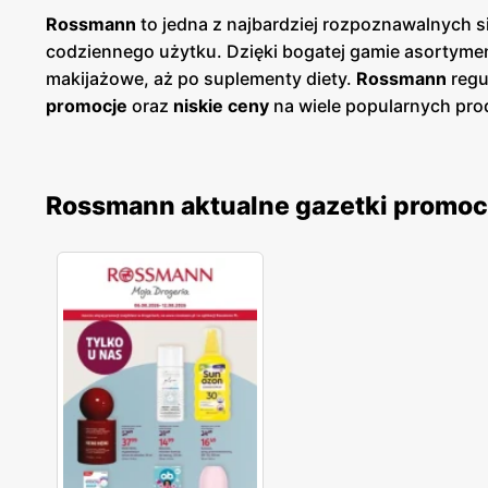
Rossmann
to jedna z najbardziej rozpoznawalnych s
codziennego użytku. Dzięki bogatej gamie asortymen
makijażowe, aż po suplementy diety.
Rossmann
regu
promocje
oraz
niskie ceny
na wiele popularnych prod
jakość i różnorodność oferowanych produktów. Asort
atut dla klientów poszukujących krajowych wyrobów
zainteresowanie klientów zdrowym stylem życia i ek
Rossmann aktualne gazetki promoc
częstym akcjom promocyjnym, klienci mogą cieszyć 
„Rossmann PLUSt”, który oferuje dodatkowe rabaty i k
zarówno w dużych miastach, jak i mniejszych miejsc
przeglądanie aktualnych
gazetek
oraz korzystanie z 
pozostaje liderem na rynku drogerii w Polsce.