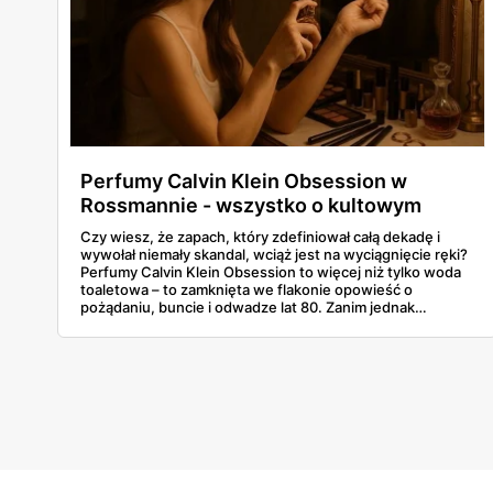
Perfumy Calvin Klein Obsession w
Rossmannie - wszystko o kultowym
zapachu
Czy wiesz, że zapach, który zdefiniował całą dekadę i
wywołał niemały skandal, wciąż jest na wyciągnięcie ręki?
Perfumy Calvin Klein Obsession to więcej niż tylko woda
toaletowa – to zamknięta we flakonie opowieść o
pożądaniu, buncie i odwadze lat 80. Zanim jednak
sprawdzisz jego cenę w Rossmannie, zatrzymaj się na
chwilę. Ten artykuł zabierze Cię w podróż w czasie,
odkrywając historię powstania tej ikony, analizując jej
kontrowersyjne składniki, od cywetu po ambrę, i
rozkładając na czynniki pierwsze jej hipnotyzującą
piramidę zapachową. Dowiesz się, dlaczego ten zapach
albo się kocha, albo nienawidzi, i która jego wersja –
damska, męska, a może mroczna odsłona Obsession
Night – jest stworzona właśnie dla Ciebie?