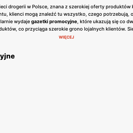
ieci drogerii w Polsce, znana z szerokiej oferty produkt
tu, klienci mogą znaleźć tu wszystko, czego potrzebują, o
larnie wydaje
gazetki promocyjne
, które ukazują się co 
uktów, co przyciąga szerokie grono lojalnych klientów. Si
yment obejmuje zarówno znane marki międzynarodowe, jak 
WIĘCEJ
.
Rossmann
kładzie duży nacisk na ekologiczne i naturaln
ologią. Regularne
promocje
i atrakcyjne
niskie ceny
to nieo
yjne
się wysokiej jakości produktami w przystępnych cenach. 
orzyści dla stałych klientów. Dzięki szerokiej sieci sklepó
owościach. Komfort zakupów podnosi także możliwość skorz
dodatkowych promocji. Dbałość o zadowolenie klienta oraz