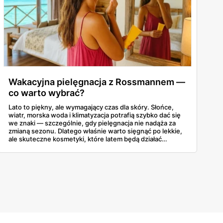
Wakacyjna pielęgnacja z Rossmannem —
co warto wybrać?
Lato to piękny, ale wymagający czas dla skóry. Słońce,
wiatr, morska woda i klimatyzacja potrafią szybko dać się
we znaki — szczególnie, gdy pielęgnacja nie nadąża za
zmianą sezonu. Dlatego właśnie warto sięgnąć po lekkie,
ale skuteczne kosmetyki, które latem będą działać
szybko, świeżo i bez obciążania skóry. W aktualnej ofercie
Rossmanna można znaleźć sporo takich produktów — od
filtrów UV po nawilżające mgiełki i regenerujące balsamy.
To nie są przypadkowe wybory — to rzeczy, które realnie
robią różnicę, gdy temperatura sięga trzydziestu stopni. I
co ważne: można je mieć pod ręką, nie wydając fortuny.