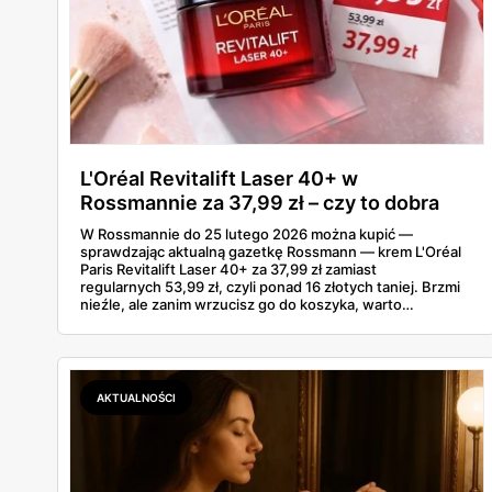
L'Oréal Revitalift Laser 40+ w
Rossmannie za 37,99 zł – czy to dobra
okazja?
W Rossmannie do 25 lutego 2026 można kupić —
sprawdzając aktualną gazetkę Rossmann — krem L'Oréal
Paris Revitalift Laser 40+ za 37,99 zł zamiast
regularnych 53,99 zł, czyli ponad 16 złotych taniej. Brzmi
nieźle, ale zanim wrzucisz go do koszyka, warto
sprawdzić, czy ta cena naprawdę robi różnicę na tle tego,
co oferuje rynek kremów przeciwzmarszczkowych 40+.
Bo czasem „promocja" to tylko lepiej opakowany zwykły
cennik.
AKTUALNOŚCI