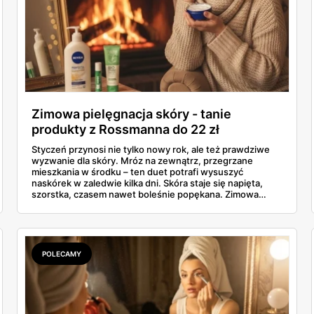
Zimowa pielęgnacja skóry - tanie
produkty z Rossmanna do 22 zł
Styczeń przynosi nie tylko nowy rok, ale też prawdziwe
wyzwanie dla skóry. Mróz na zewnątrz, przegrzane
mieszkania w środku – ten duet potrafi wysuszyć
naskórek w zaledwie kilka dni. Skóra staje się napięta,
szorstka, czasem nawet boleśnie popękana. Zimowa
pielęgnacja skóry nie musi jednak kosztować fortuny. W
gazetce Rossmanna (31.12.2025 - 07.01.2026) znajdziesz
sprawdzone kosmetyki poniżej 22 złotych, które
skutecznie ochronią dłonie, twarz, ciało i usta przed
skutkami mroźnej aury.
POLECAMY