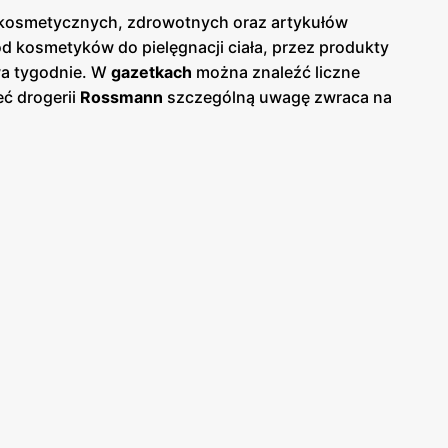
ów kosmetycznych, zdrowotnych oraz artykułów
d kosmetyków do pielęgnacji ciała, przez produkty
dwa tygodnie. W
gazetkach
można znaleźć liczne
eć drogerii
Rossmann
szczególną uwagę zwraca na
i lokalne, polskie produkty, co stanowi istotny
e kosmetyki, co jest odpowiedzią na rosnące
dłączny element strategii marketingowej sieci. Dzięki
Warto także wspomnieć o programie lojalnościowym
w,
Rossmann
jest łatwo dostępny w całej Polsce,
ystania z aplikacji mobilnej, która umożliwia
 stałe poszerzanie oferty sprawiają, że
Rossmann