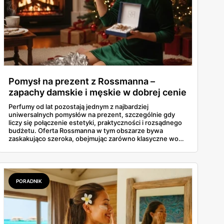
Pomysł na prezent z Rossmanna –
zapachy damskie i męskie w dobrej cenie
Perfumy od lat pozostają jednym z najbardziej
uniwersalnych pomysłów na prezent, szczególnie gdy
liczy się połączenie estetyki, praktyczności i rozsądnego
budżetu. Oferta Rossmanna w tym obszarze bywa
zaskakująco szeroka, obejmując zarówno klasyczne wody
toaletowe, jak i bardziej wyraziste kompozycje
zapachowe dla kobiet oraz mężczyzn. W aktualnych
promocjach pojawiają się marki dobrze znane, ale też
mniej oczywiste propozycje, które często sprawdzają się
właśnie w roli prezentu — neutralnego, a jednocześnie
PORADNIK
niepozbawionego charakteru.