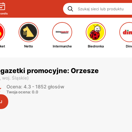
handlu
ket
Netto
Intermarche
Biedronka
Din
gazetki promocyjne: Orzesze
,
woj. Śląskie
)
Ocena: 4.3 - 1852 głosów
Twoja ocena: 0.0
J