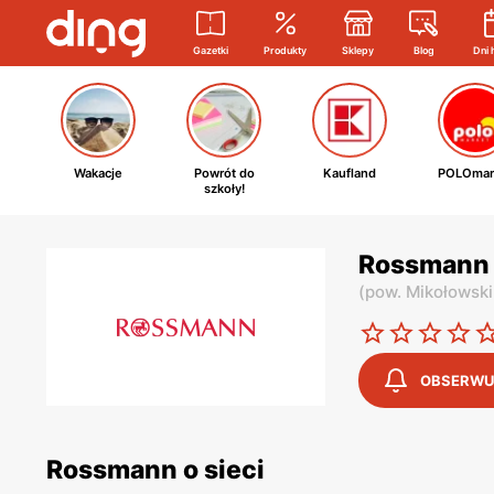
Gazetki
Produkty
Sklepy
Blog
Dni 
Wakacje
Powrót do
Kaufland
POLOmar
szkoły!
Rossmann 
(
pow. Mikołowski
OBSERWU
Rossmann o sieci