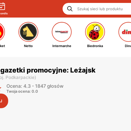
handlu
ket
Netto
Intermarche
Biedronka
Din
gazetki promocyjne: Leżajsk
oj. Podkarpackie
)
Ocena: 4.3 - 1847 głosów
Twoja ocena: 0.0
J