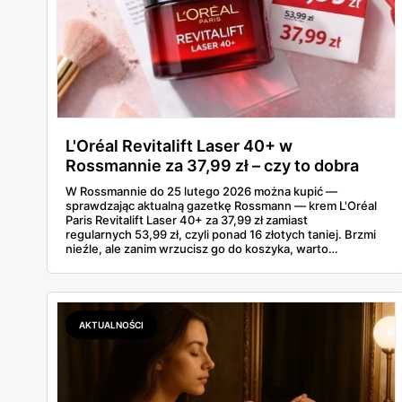
L'Oréal Revitalift Laser 40+ w
Rossmannie za 37,99 zł – czy to dobra
okazja?
W Rossmannie do 25 lutego 2026 można kupić —
sprawdzając aktualną gazetkę Rossmann — krem L'Oréal
Paris Revitalift Laser 40+ za 37,99 zł zamiast
regularnych 53,99 zł, czyli ponad 16 złotych taniej. Brzmi
nieźle, ale zanim wrzucisz go do koszyka, warto
sprawdzić, czy ta cena naprawdę robi różnicę na tle tego,
co oferuje rynek kremów przeciwzmarszczkowych 40+.
Bo czasem „promocja" to tylko lepiej opakowany zwykły
cennik.
AKTUALNOŚCI