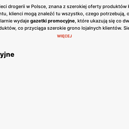
ieci drogerii w Polsce, znana z szerokiej oferty produkt
tu, klienci mogą znaleźć tu wszystko, czego potrzebują, o
larnie wydaje
gazetki promocyjne
, które ukazują się co 
uktów, co przyciąga szerokie grono lojalnych klientów. Si
yment obejmuje zarówno znane marki międzynarodowe, jak 
WIĘCEJ
.
Rossmann
kładzie duży nacisk na ekologiczne i naturaln
ologią. Regularne
promocje
i atrakcyjne
niskie ceny
to nieo
yjne
się wysokiej jakości produktami w przystępnych cenach. 
orzyści dla stałych klientów. Dzięki szerokiej sieci sklepó
owościach. Komfort zakupów podnosi także możliwość skorz
dodatkowych promocji. Dbałość o zadowolenie klienta oraz