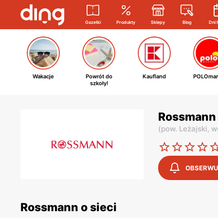
Gazetki
Produkty
Sklepy
Blog
Dni 
Wakacje
Powrót do
Kaufland
POLOmar
szkoły!
Rossmann 
(
pow. Leżajski,
w
OBSERWU
Rossmann o sieci