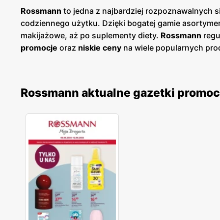
Rossmann
to jedna z najbardziej rozpoznawalnych s
codziennego użytku. Dzięki bogatej gamie asortymen
makijażowe, aż po suplementy diety.
Rossmann
regu
promocje
oraz
niskie ceny
na wiele popularnych prod
jakość i różnorodność oferowanych produktów. Asort
atut dla klientów poszukujących krajowych wyrobów
zainteresowanie klientów zdrowym stylem życia i ek
Rossmann aktualne gazetki promoc
częstym akcjom promocyjnym, klienci mogą cieszyć 
„Rossmann PLUSt”, który oferuje dodatkowe rabaty i k
zarówno w dużych miastach, jak i mniejszych miejsc
przeglądanie aktualnych
gazetek
oraz korzystanie z 
pozostaje liderem na rynku drogerii w Polsce.