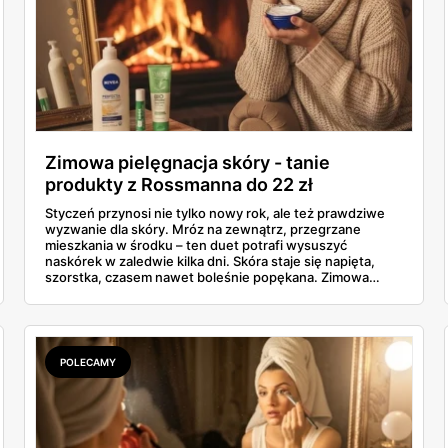
Zimowa pielęgnacja skóry - tanie
produkty z Rossmanna do 22 zł
Styczeń przynosi nie tylko nowy rok, ale też prawdziwe
wyzwanie dla skóry. Mróz na zewnątrz, przegrzane
mieszkania w środku – ten duet potrafi wysuszyć
naskórek w zaledwie kilka dni. Skóra staje się napięta,
szorstka, czasem nawet boleśnie popękana. Zimowa
pielęgnacja skóry nie musi jednak kosztować fortuny. W
gazetce Rossmanna (31.12.2025 - 07.01.2026) znajdziesz
sprawdzone kosmetyki poniżej 22 złotych, które
skutecznie ochronią dłonie, twarz, ciało i usta przed
skutkami mroźnej aury.
POLECAMY