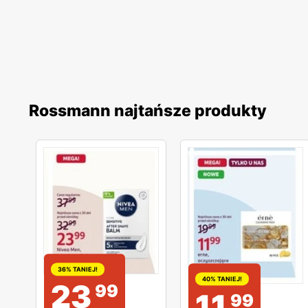
Rossmann najtańsze produkty
36% TANIEJ!
40% TANIEJ!
23
99
11
99