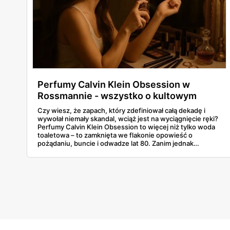
Perfumy Calvin Klein Obsession w
Rossmannie - wszystko o kultowym
zapachu
Czy wiesz, że zapach, który zdefiniował całą dekadę i
wywołał niemały skandal, wciąż jest na wyciągnięcie ręki?
Perfumy Calvin Klein Obsession to więcej niż tylko woda
toaletowa – to zamknięta we flakonie opowieść o
pożądaniu, buncie i odwadze lat 80. Zanim jednak
sprawdzisz jego cenę w Rossmannie, zatrzymaj się na
chwilę. Ten artykuł zabierze Cię w podróż w czasie,
odkrywając historię powstania tej ikony, analizując jej
kontrowersyjne składniki, od cywetu po ambrę, i
rozkładając na czynniki pierwsze jej hipnotyzującą
piramidę zapachową. Dowiesz się, dlaczego ten zapach
albo się kocha, albo nienawidzi, i która jego wersja –
damska, męska, a może mroczna odsłona Obsession
Night – jest stworzona właśnie dla Ciebie?