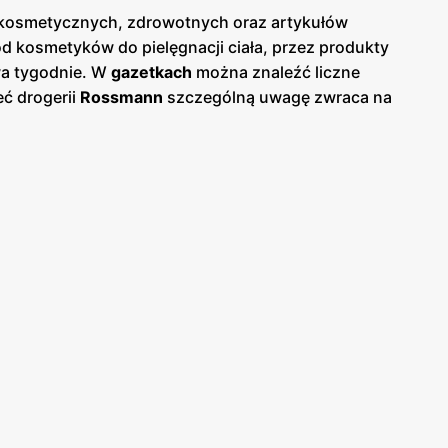
ów kosmetycznych, zdrowotnych oraz artykułów
d kosmetyków do pielęgnacji ciała, przez produkty
dwa tygodnie. W
gazetkach
można znaleźć liczne
eć drogerii
Rossmann
szczególną uwagę zwraca na
i lokalne, polskie produkty, co stanowi istotny
e kosmetyki, co jest odpowiedzią na rosnące
dłączny element strategii marketingowej sieci. Dzięki
Warto także wspomnieć o programie lojalnościowym
w,
Rossmann
jest łatwo dostępny w całej Polsce,
ystania z aplikacji mobilnej, która umożliwia
 stałe poszerzanie oferty sprawiają, że
Rossmann