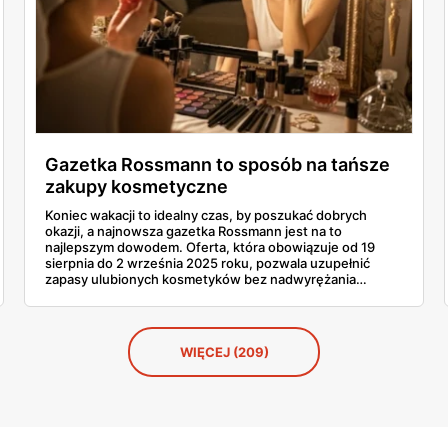
Gazetka Rossmann to sposób na tańsze
zakupy kosmetyczne
Koniec wakacji to idealny czas, by poszukać dobrych
okazji, a najnowsza gazetka Rossmann jest na to
najlepszym dowodem. Oferta, która obowiązuje od 19
sierpnia do 2 września 2025 roku, pozwala uzupełnić
zapasy ulubionych kosmetyków bez nadwyrężania
domowego budżetu. Moim zdaniem to prawdziwy
festiwal rabatów. Przejrzałam ją od deski do deski i muszę
przyznać, że promocje na produkty do pielęgnacji włosów
po lecie, bestsellery do makijażu czy flakony znanych
WIĘCEJ (209)
perfum robią ogromne wrażenie. W tym artykule pokażę
wam, które okazje są absolutnie nie do przegapienia i co
warto wrzucić do swojego koszyka.