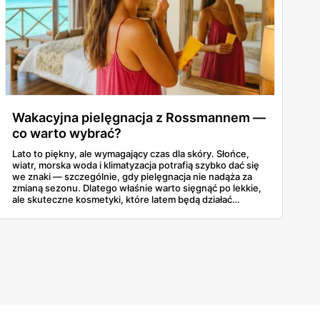
Wakacyjna pielęgnacja z Rossmannem —
co warto wybrać?
Lato to piękny, ale wymagający czas dla skóry. Słońce,
wiatr, morska woda i klimatyzacja potrafią szybko dać się
we znaki — szczególnie, gdy pielęgnacja nie nadąża za
zmianą sezonu. Dlatego właśnie warto sięgnąć po lekkie,
ale skuteczne kosmetyki, które latem będą działać
szybko, świeżo i bez obciążania skóry. W aktualnej ofercie
Rossmanna można znaleźć sporo takich produktów — od
filtrów UV po nawilżające mgiełki i regenerujące balsamy.
To nie są przypadkowe wybory — to rzeczy, które realnie
robią różnicę, gdy temperatura sięga trzydziestu stopni. I
co ważne: można je mieć pod ręką, nie wydając fortuny.