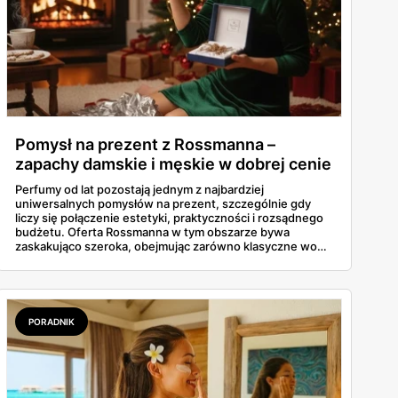
Pomysł na prezent z Rossmanna –
zapachy damskie i męskie w dobrej cenie
Perfumy od lat pozostają jednym z najbardziej
uniwersalnych pomysłów na prezent, szczególnie gdy
liczy się połączenie estetyki, praktyczności i rozsądnego
budżetu. Oferta Rossmanna w tym obszarze bywa
zaskakująco szeroka, obejmując zarówno klasyczne wody
toaletowe, jak i bardziej wyraziste kompozycje
zapachowe dla kobiet oraz mężczyzn. W aktualnych
promocjach pojawiają się marki dobrze znane, ale też
mniej oczywiste propozycje, które często sprawdzają się
właśnie w roli prezentu — neutralnego, a jednocześnie
PORADNIK
niepozbawionego charakteru.