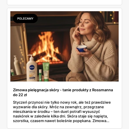
sprawdzić, czy ta cena naprawdę robi różnicę na tle tego,
co oferuje rynek kremów przeciwzmarszczkowych 40+.
Bo czasem „promocja" to tylko lepiej opakowany zwykły
cennik.
POLECAMY
Zimowa pielęgnacja skóry - tanie produkty z Rossmanna
do 22 zł
Styczeń przynosi nie tylko nowy rok, ale też prawdziwe
wyzwanie dla skóry. Mróz na zewnątrz, przegrzane
mieszkania w środku – ten duet potrafi wysuszyć
naskórek w zaledwie kilka dni. Skóra staje się napięta,
szorstka, czasem nawet boleśnie popękana. Zimowa
pielęgnacja skóry nie musi jednak kosztować fortuny. W