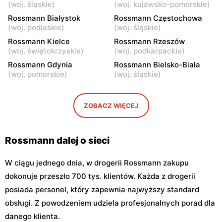
16
(
woj. śląskie
)
(
woj. kujawsko-pomorskie
)
Rossmann Białystok
Rossmann Częstochowa
Rossmann
Rossmann
(
woj. podlaskie
)
(
woj. śląskie
)
Warszawa, ul. Stawki 2 a
Warszawa, ul. Grójecka 64
Rossmann Kielce
Rossmann Rzeszów
(
woj. świętokrzyskie
)
(
woj. podkarpackie
)
Rossmann
Rossmann
Rossmann Gdynia
Rossmann Bielsko-Biała
Warszawa, ul. Puławska 17
Warszawa, ul. Dzika 4
(
woj. pomorskie
)
(
woj. śląskie
)
Rossmann
Rossmann
Warszawa, ul. Płocka 17
Warszawa, ul. Obozowa 16
ZOBACZ WIĘCEJ
Rossmann dalej o sieci
W ciągu jednego dnia, w drogerii Rossmann zakupu
dokonuje przeszło 700 tys. klientów. Każda z drogerii
posiada personel, który zapewnia najwyższy standard
obsługi. Z powodzeniem udziela profesjonalnych porad dla
danego klienta.