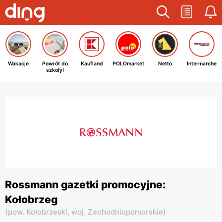
Wakacje
Powrót do
Kaufland
POLOmarket
Netto
Intermarche
szkoły!
Rossmann gazetki promocyjne:
Kołobrzeg
(
pow. Kołobrzeski,
woj. Zachodniopomorskie
)