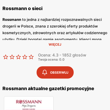
Rossmann o sieci
Rossmann
to jedna z najbardziej rozpoznawalnych sieci
drogerii w Polsce, znana z szerokiej oferty produktów
kosmetycznych, zdrowotnych oraz artykułów codziennego
użytku. Dzięki bogatej gamie asortymentu, klienci mogą
WIĘCEJ
znaleźć tu wszystko, czego potrzebują, od kosmetyków do
pielęgnacji ciała, przez produkty makijażowe, aż po
Ocena: 4.3 - 1852 głosów
suplementy diety.
Rossmann
regularnie wydaje
gazetki
Twoja ocena: 0.0
promocyjne
, które ukazują się co dwa tygodnie. W
gazetkach
można znaleźć liczne
promocje
oraz
niskie
OBSERWUJ
ceny
na wiele popularnych produktów, co przyciąga
szerokie grono lojalnych klientów. Sieć drogerii
Rossmann
Rossmann aktualne gazetki promocyjne
szczególną uwagę zwraca na jakość i różnorodność
oferowanych produktów. Asortyment obejmuje zarówno
znane marki międzynarodowe, jak i lokalne, polskie