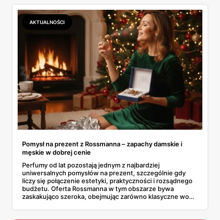
gazetce Rossmanna (31.12.2025 - 07.01.2026) znajdziesz
sprawdzone kosmetyki poniżej 22 złotych, które
skutecznie ochronią dłonie, twarz, ciało i usta przed
AKTUALNOŚCI
skutkami mroźnej aury.
Pomysł na prezent z Rossmanna – zapachy damskie i
męskie w dobrej cenie
Perfumy od lat pozostają jednym z najbardziej
uniwersalnych pomysłów na prezent, szczególnie gdy
liczy się połączenie estetyki, praktyczności i rozsądnego
budżetu. Oferta Rossmanna w tym obszarze bywa
zaskakująco szeroka, obejmując zarówno klasyczne wody
toaletowe, jak i bardziej wyraziste kompozycje
zapachowe dla kobiet oraz mężczyzn. W aktualnych
promocjach pojawiają się marki dobrze znane, ale też