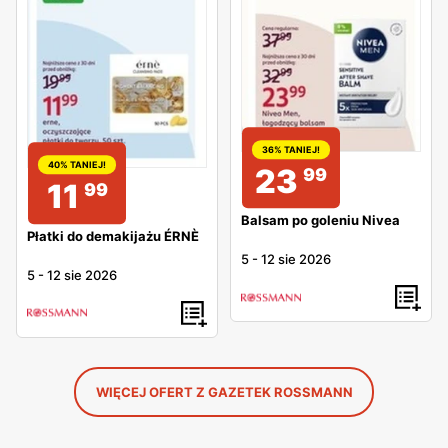
36% TANIEJ!
40% TANIEJ!
23
99
11
99
Balsam po goleniu Nivea
Płatki do demakijażu ÉRNÈ
5
-
12 sie 2026
5
-
12 sie 2026
WIĘCEJ OFERT Z GAZETEK ROSSMANN