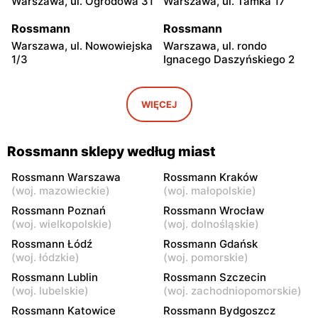
Warszawa, ul. Ogrodowa 31
Warszawa, ul. Tamka 17
Rossmann
Rossmann
Warszawa, ul. Nowowiejska
Warszawa, ul. rondo
1/3
Ignacego Daszyńskiego 2
Rossmann
Rossmann
Warszawa, ul. Piękna 16 b
Warszawa, ul.
WIĘCEJ
Marszałkowska 28
Rossmann
Rossmann
Rossmann sklepy według miast
Warszawa, ul. Senatorska 2
Warszawa, ul. Prosta 68
Rossmann Warszawa
Rossmann Kraków
Rossmann
Rossmann
(
woj. mazowieckie
)
(
woj. małopolskie
)
Warszawa, ul. Mokotowska
Warszawa, ul.
Rossmann Poznań
Rossmann Wrocław
1
Marszałkowska 126/134
(
woj. wielkopolskie
)
(
woj. dolnośląskie
)
Rossmann Łódź
Rossmann Gdańsk
Rossmann
Rossmann
(
woj. łódzkie
)
(
woj. pomorskie
)
Warszawa, ul. Ludna 1 a
Warszawa, ul. Grójecka 17
Rossmann Lublin
Rossmann Szczecin
(
woj. lubelskie
)
(
woj. zachodniopomorskie
)
Rossmann
Rossmann
Warszawa, ul. Świętojerska
Warszawa, ul. Wolska 19/25
Rossmann Katowice
Rossmann Bydgoszcz