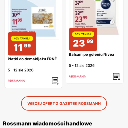
36% TANIEJ!
40% TANIEJ!
23
99
11
99
Balsam po goleniu Nivea
Płatki do demakijażu ÉRNÈ
5
-
12 sie 2026
5
-
12 sie 2026
WIĘCEJ OFERT Z GAZETEK ROSSMANN
Rossmann wiadomości handlowe