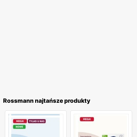
sprawiają, że
Rossmann
pozostaje liderem na rynku
drogerii w Polsce.
Rossmann najtańsze produkty