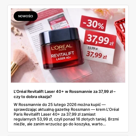
NOWOŚCI
L'Oréal Revitalift Laser 40+ w Rossmannie za 37,99 zł –
czy to dobra okazja?
W Rossmannie do 25 lutego 2026 można kupić —
sprawdzając aktualną gazetkę Rossmann — krem L'Oréal
Paris Revitalift Laser 40+ za 37,99 zł zamiast
regularnych 53,99 zł, czyli ponad 16 złotych taniej. Brzmi
nieźle, ale zanim wrzucisz go do koszyka, warto
sprawdzić, czy ta cena naprawdę robi różnicę na tle tego,
co oferuje rynek kremów przeciwzmarszczkowych 40+.