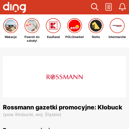
Wakacje
Powrót do
Kaufland
POLOmarket
Netto
Intermarche
szkoły!
Rossmann gazetki promocyjne: Kłobuck
(
pow. Kłobucki,
woj. Śląskie
)