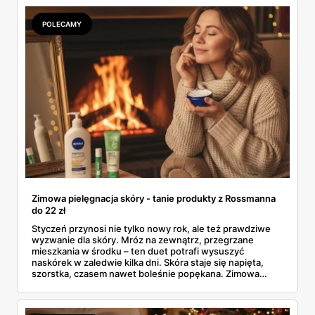
Bo czasem „promocja" to tylko lepiej opakowany zwykły
cennik.
POLECAMY
Zimowa pielęgnacja skóry - tanie produkty z Rossmanna
do 22 zł
Styczeń przynosi nie tylko nowy rok, ale też prawdziwe
wyzwanie dla skóry. Mróz na zewnątrz, przegrzane
mieszkania w środku – ten duet potrafi wysuszyć
naskórek w zaledwie kilka dni. Skóra staje się napięta,
szorstka, czasem nawet boleśnie popękana. Zimowa
pielęgnacja skóry nie musi jednak kosztować fortuny. W
gazetce Rossmanna (31.12.2025 - 07.01.2026) znajdziesz
sprawdzone kosmetyki poniżej 22 złotych, które