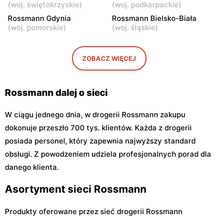
(
woj. świętokrzyskie
)
(
woj. podkarpackie
)
Rossmann
Rossmann
Rossmann Gdynia
Rossmann Bielsko-Biała
Warszawa, ul. Puławska 17
Warszawa, ul. Dzika 4
(
woj. pomorskie
)
(
woj. śląskie
)
Rossmann
Rossmann
Warszawa, ul. Płocka 17
Warszawa, ul. Obozowa 16
ZOBACZ WIĘCEJ
Rossmann dalej o sieci
W ciągu jednego dnia, w drogerii Rossmann zakupu
dokonuje przeszło 700 tys. klientów. Każda z drogerii
posiada personel, który zapewnia najwyższy standard
obsługi. Z powodzeniem udziela profesjonalnych porad dla
danego klienta.
Asortyment sieci Rossmann
Produkty oferowane przez sieć drogerii Rossmann