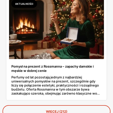
skutecznie ochronią dłonie, twarz, ciało i usta przed
AKTUALNOŚCI
skutkami mroźnej aury.
Pomysł na prezent z Rossmanna – zapachy damskie i
męskie w dobrej cenie
Perfumy od lat pozostają jednym z najbardziej
uniwersalnych pomysłów na prezent, szczególnie gdy
liczy się połączenie estetyki, praktyczności i rozsądnego
budżetu. Oferta Rossmanna w tym obszarze bywa
zaskakująco szeroka, obejmując zarówno klasyczne wody
toaletowe, jak i bardziej wyraziste kompozycje
zapachowe dla kobiet oraz mężczyzn. W aktualnych
promocjach pojawiają się marki dobrze znane, ale też
mniej oczywiste propozycje, które często sprawdzają się
WIĘCEJ (212)