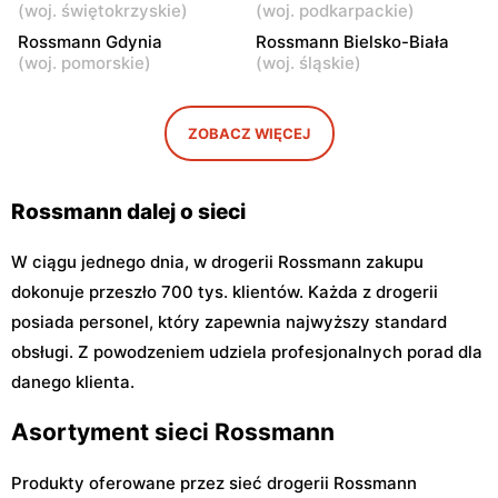
(
woj. świętokrzyskie
)
(
woj. podkarpackie
)
Rossmann
Rossmann
Rossmann Gdynia
Rossmann Bielsko-Biała
Warszawa, ul. Puławska 17
Warszawa, ul. Dzika 4
(
woj. pomorskie
)
(
woj. śląskie
)
Rossmann
Rossmann
Warszawa, ul. Płocka 17
Warszawa, ul. Obozowa 16
ZOBACZ WIĘCEJ
Rossmann dalej o sieci
W ciągu jednego dnia, w drogerii Rossmann zakupu
dokonuje przeszło 700 tys. klientów. Każda z drogerii
posiada personel, który zapewnia najwyższy standard
obsługi. Z powodzeniem udziela profesjonalnych porad dla
danego klienta.
Asortyment sieci Rossmann
Produkty oferowane przez sieć drogerii Rossmann