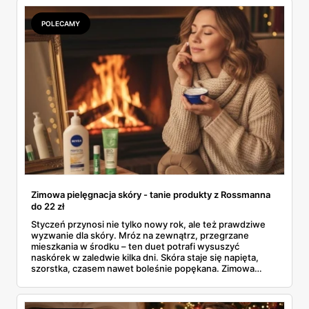
Bo czasem „promocja" to tylko lepiej opakowany zwykły
cennik.
POLECAMY
Zimowa pielęgnacja skóry - tanie produkty z Rossmanna
do 22 zł
Styczeń przynosi nie tylko nowy rok, ale też prawdziwe
wyzwanie dla skóry. Mróz na zewnątrz, przegrzane
mieszkania w środku – ten duet potrafi wysuszyć
naskórek w zaledwie kilka dni. Skóra staje się napięta,
szorstka, czasem nawet boleśnie popękana. Zimowa
pielęgnacja skóry nie musi jednak kosztować fortuny. W
gazetce Rossmanna (31.12.2025 - 07.01.2026) znajdziesz
sprawdzone kosmetyki poniżej 22 złotych, które