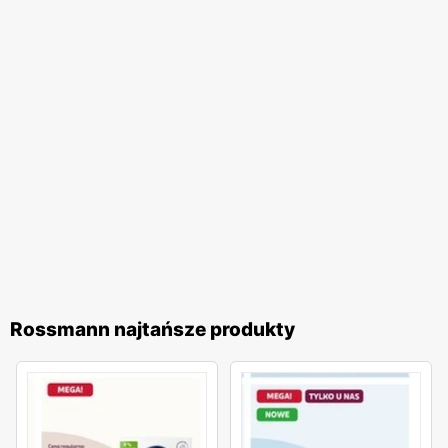
sprawiają, że
Rossmann
pozostaje liderem na rynku
drogerii w Polsce.
Rossmann najtańsze produkty