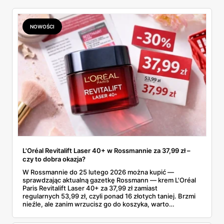
NOWOŚCI
L'Oréal Revitalift Laser 40+ w Rossmannie za 37,99 zł –
czy to dobra okazja?
W Rossmannie do 25 lutego 2026 można kupić —
sprawdzając aktualną gazetkę Rossmann — krem L'Oréal
Paris Revitalift Laser 40+ za 37,99 zł zamiast
regularnych 53,99 zł, czyli ponad 16 złotych taniej. Brzmi
nieźle, ale zanim wrzucisz go do koszyka, warto
sprawdzić, czy ta cena naprawdę robi różnicę na tle tego,
co oferuje rynek kremów przeciwzmarszczkowych 40+.