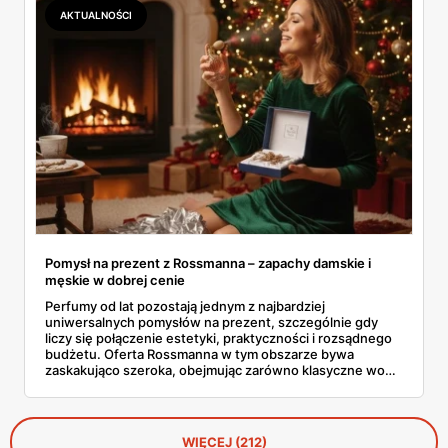
skutecznie ochronią dłonie, twarz, ciało i usta przed
AKTUALNOŚCI
skutkami mroźnej aury.
Pomysł na prezent z Rossmanna – zapachy damskie i
męskie w dobrej cenie
Perfumy od lat pozostają jednym z najbardziej
uniwersalnych pomysłów na prezent, szczególnie gdy
liczy się połączenie estetyki, praktyczności i rozsądnego
budżetu. Oferta Rossmanna w tym obszarze bywa
zaskakująco szeroka, obejmując zarówno klasyczne wody
toaletowe, jak i bardziej wyraziste kompozycje
zapachowe dla kobiet oraz mężczyzn. W aktualnych
promocjach pojawiają się marki dobrze znane, ale też
mniej oczywiste propozycje, które często sprawdzają się
WIĘCEJ (212)