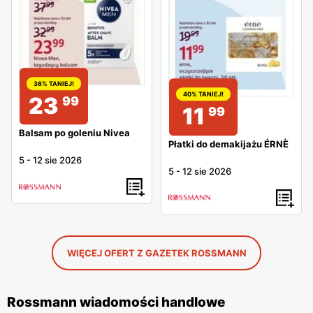
36% TANIEJ!
40% TANIEJ!
23
99
11
99
Balsam po goleniu Nivea
Płatki do demakijażu ÉRNÈ
5
-
12 sie 2026
5
-
12 sie 2026
WIĘCEJ OFERT Z GAZETEK ROSSMANN
Rossmann wiadomości handlowe