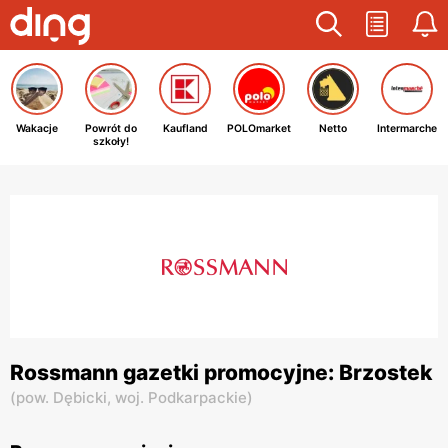
Wakacje
Powrót do
Kaufland
POLOmarket
Netto
Intermarche
szkoły!
Rossmann gazetki promocyjne: Brzostek
(
pow. Dębicki,
woj. Podkarpackie
)