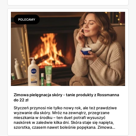
sprawdzić, czy ta cena naprawdę robi różnicę na tle tego,
co oferuje rynek kremów przeciwzmarszczkowych 40+.
Bo czasem „promocja" to tylko lepiej opakowany zwykły
cennik.
POLECAMY
Zimowa pielęgnacja skóry - tanie produkty z Rossmanna
do 22 zł
Styczeń przynosi nie tylko nowy rok, ale też prawdziwe
wyzwanie dla skóry. Mróz na zewnątrz, przegrzane
mieszkania w środku – ten duet potrafi wysuszyć
naskórek w zaledwie kilka dni. Skóra staje się napięta,
szorstka, czasem nawet boleśnie popękana. Zimowa
pielęgnacja skóry nie musi jednak kosztować fortuny. W