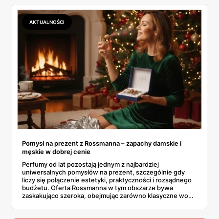
gazetce Rossmanna (31.12.2025 - 07.01.2026) znajdziesz
sprawdzone kosmetyki poniżej 22 złotych, które
skutecznie ochronią dłonie, twarz, ciało i usta przed
AKTUALNOŚCI
skutkami mroźnej aury.
Pomysł na prezent z Rossmanna – zapachy damskie i
męskie w dobrej cenie
Perfumy od lat pozostają jednym z najbardziej
uniwersalnych pomysłów na prezent, szczególnie gdy
liczy się połączenie estetyki, praktyczności i rozsądnego
budżetu. Oferta Rossmanna w tym obszarze bywa
zaskakująco szeroka, obejmując zarówno klasyczne wody
toaletowe, jak i bardziej wyraziste kompozycje
zapachowe dla kobiet oraz mężczyzn. W aktualnych
promocjach pojawiają się marki dobrze znane, ale też