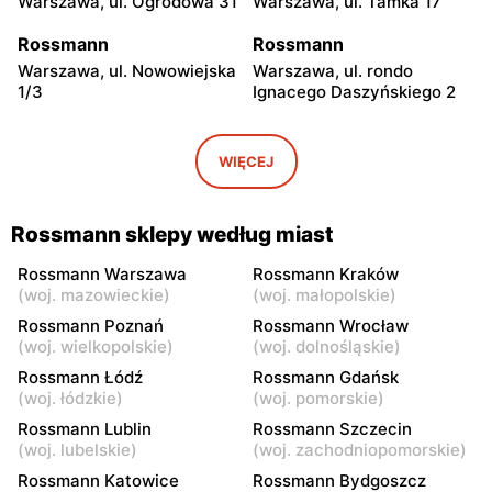
Warszawa, ul. Ogrodowa 31
Warszawa, ul. Tamka 17
Rossmann
Rossmann
Warszawa, ul. Nowowiejska
Warszawa, ul. rondo
1/3
Ignacego Daszyńskiego 2
Rossmann
Rossmann
Warszawa, ul. Piękna 16 b
Warszawa, ul.
WIĘCEJ
Marszałkowska 28
Rossmann
Rossmann
Rossmann sklepy według miast
Warszawa, ul. Senatorska 2
Warszawa, ul. Prosta 68
Rossmann Warszawa
Rossmann Kraków
Rossmann
Rossmann
(
woj. mazowieckie
)
(
woj. małopolskie
)
Warszawa, ul. Mokotowska
Warszawa, ul.
Rossmann Poznań
Rossmann Wrocław
1
Marszałkowska 126/134
(
woj. wielkopolskie
)
(
woj. dolnośląskie
)
Rossmann Łódź
Rossmann Gdańsk
Rossmann
Rossmann
(
woj. łódzkie
)
(
woj. pomorskie
)
Warszawa, ul. Ludna 1 a
Warszawa, ul. Grójecka 17
Rossmann Lublin
Rossmann Szczecin
(
woj. lubelskie
)
(
woj. zachodniopomorskie
)
Rossmann
Rossmann
Warszawa, ul. Świętojerska
Warszawa, ul. Wolska 19/25
Rossmann Katowice
Rossmann Bydgoszcz