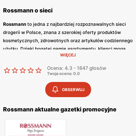
Rossmann o sieci
Rossmann
to jedna z najbardziej rozpoznawalnych sieci
drogerii w Polsce, znana z szerokiej oferty produktów
kosmetycznych, zdrowotnych oraz artykułów codziennego
użytku. Dzięki bogatej gamie asortymentu, klienci mogą
WIĘCEJ
znaleźć tu wszystko, czego potrzebują, od kosmetyków do
pielęgnacji ciała, przez produkty makijażowe, aż po
Ocena: 4.3 - 1847 głosów
suplementy diety.
Rossmann
regularnie wydaje
gazetki
Twoja ocena: 0.0
promocyjne
, które ukazują się co dwa tygodnie. W
gazetkach
można znaleźć liczne
promocje
oraz
niskie
OBSERWUJ
ceny
na wiele popularnych produktów, co przyciąga
szerokie grono lojalnych klientów. Sieć drogerii
Rossmann
Rossmann aktualne gazetki promocyjne
szczególną uwagę zwraca na jakość i różnorodność
oferowanych produktów. Asortyment obejmuje zarówno
znane marki międzynarodowe, jak i lokalne, polskie