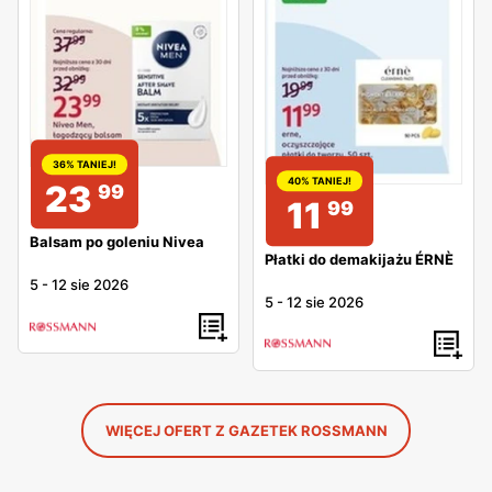
36% TANIEJ!
40% TANIEJ!
23
99
11
99
Balsam po goleniu Nivea
Płatki do demakijażu ÉRNÈ
5
-
12 sie 2026
5
-
12 sie 2026
WIĘCEJ OFERT Z GAZETEK ROSSMANN