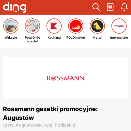
Wakacje
Powrót do
Kaufland
POLOmarket
Netto
Intermarche
szkoły!
Rossmann gazetki promocyjne:
Augustów
(
pow. Augustowski,
woj. Podlaskie
)