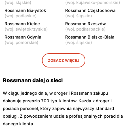
16
(
woj. śląskie
)
(
woj. kujawsko-pomorskie
)
Rossmann Białystok
Rossmann Częstochowa
Rossmann
Rossmann
(
woj. podlaskie
)
(
woj. śląskie
)
Warszawa, ul. Stawki 2 a
Warszawa, ul. Grójecka 64
Rossmann Kielce
Rossmann Rzeszów
(
woj. świętokrzyskie
)
(
woj. podkarpackie
)
Rossmann
Rossmann
Rossmann Gdynia
Rossmann Bielsko-Biała
Warszawa, ul. Puławska 17
Warszawa, ul. Dzika 4
(
woj. pomorskie
)
(
woj. śląskie
)
Rossmann
Rossmann
Warszawa, ul. Płocka 17
Warszawa, ul. Obozowa 16
ZOBACZ WIĘCEJ
Rossmann dalej o sieci
W ciągu jednego dnia, w drogerii Rossmann zakupu
dokonuje przeszło 700 tys. klientów. Każda z drogerii
posiada personel, który zapewnia najwyższy standard
obsługi. Z powodzeniem udziela profesjonalnych porad dla
danego klienta.