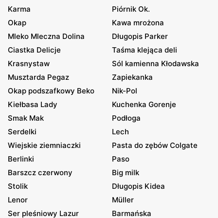
Karma
Piórnik Ok.
Okap
Kawa mrożona
Mleko Mleczna Dolina
Długopis Parker
Ciastka Delicje
Taśma klejąca deli
Krasnystaw
Sól kamienna Kłodawska
Musztarda Pegaz
Zapiekanka
Okap podszafkowy Beko
Nik-Pol
Kiełbasa Lady
Kuchenka Gorenje
Smak Mak
Podłoga
Serdelki
Lech
Wiejskie ziemniaczki
Pasta do zębów Colgate
Berlinki
Paso
Barszcz czerwony
Big milk
Stolik
Długopis Kidea
Lenor
Müller
Ser pleśniowy Lazur
Barmańska