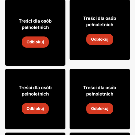
3% TANIEJ!
31
99
Treści dla osób
16
Treści dla osób
99
pełnoletnich
pełnoletnich
Wino Mionetto
Wino bezalkoholowe
Odblokuj
Cin&Cin
5
-
19 sie 2026
Odblokuj
31 lip
-
16 sie 2026
19
19
99
99
Treści dla osób
Treści dla osób
pełnoletnich
pełnoletnich
Wino Daos
Wino Bosco
Odblokuj
Odblokuj
5
-
19 sie 2026
4
-
18 sie 2026