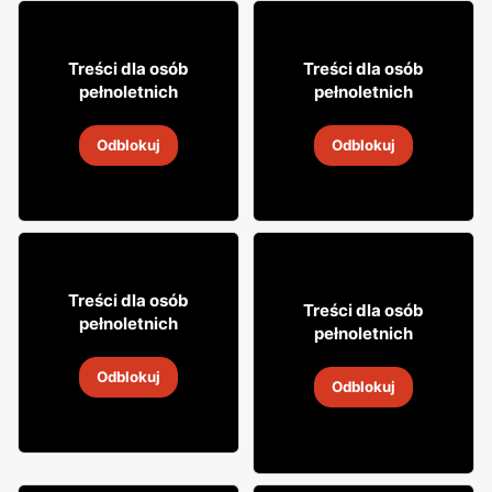
16% TANIEJ!
20% TANIEJ!
9
19
99
99
Treści dla osób
Treści dla osób
pełnoletnich
pełnoletnich
Wino Conde Noble
Wino Carlo Rossi
Odblokuj
Odblokuj
2
-
30 sie 2026
2
-
30 sie 2026
26
25% TANIEJ!
99
Treści dla osób
14
Treści dla osób
99
pełnoletnich
pełnoletnich
Wino białe Zibomare
Wino białe Pinot Grigio
Odblokuj
2
-
30 sie 2026
Odblokuj
2
-
30 sie 2026