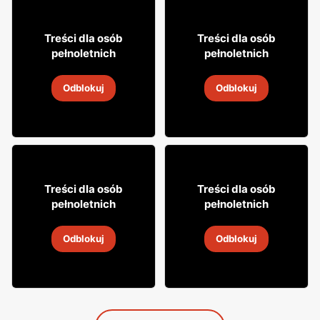
9% TANIEJ!
16
29
99
99
Treści dla osób
Treści dla osób
pełnoletnich
pełnoletnich
Wino Kadarka
Wino Żabka
Odblokuj
Odblokuj
4
-
18 sie 2026
4
-
18 sie 2026
27
14
79
13
Treści dla osób
Treści dla osób
pełnoletnich
pełnoletnich
Wino Maschio
Wino Dorato
Odblokuj
Odblokuj
31 lip
-
15 sie 2026
31 lip
-
15 sie 2026