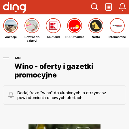
Wakacje
Powrót do
Kaufland
POLOmarket
Netto
Intermarche
szkoły!
TAGI
Wino - oferty i gazetki
promocyjne
Dodaj frazę "wino" do ulubionych, a otrzymasz
powiadomienia o nowych ofertach