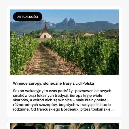
AKTUALNOŚCI
Winnice Europy: słoneczne trasy z Lidl Polska
Sezon wakacyjny to czas podróży i poznawania nowych
smaków oraz lokalnych tradycji. Europa kryje wiele
skarbów, a wśród nich są winnice – małe krainy pełne
różnorodnych szczepów, bogatych w tradycje i historie
rodzinne. Od francuskiego Bordeaux, przez toskańskie
Chianti, hiszpańskie Rioja, niemiecką Mozelę, po
portugalskie Douro – każdy region opowiada swoją własną
historię miłości do wina. Chcąc odkrywać winiarskie
rejony Europy, nie trzeba jednak szukać daleko! Warto