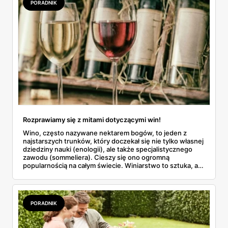
PORADNIK
odwiedzić Winnicę Lidla – platformę rezerwacyjną, która
oferuje szeroki wybór trunków z różnych zakątków
świata. Dołącz do nas w podróży po regionach, które
znajdziesz również zamknięte w butelkach Winnicy Lidla!
Rozprawiamy się z mitami dotyczącymi win!
Wino, często nazywane nektarem bogów, to jeden z
najstarszych trunków, który doczekał się nie tylko własnej
dziedziny nauki (enologii), ale także specjalistycznego
zawodu (sommeliera). Cieszy się ono ogromną
popularnością na całym świecie. Winiarstwo to sztuka, a
sommelierzy i miłośnicy wina cenią różnorodność odmian i
bogactwo smaków. Jednak z szerokim zainteresowaniem
tym szlachetnym trunkiem wiąże się również wiele mitów.
Czy wino smakuje lepiej, im jest starsze? Czy można
PORADNIK
mieszać różne kolory win? Czy korek gwarantuje wysoką
jakość? Rozwiejmy te wątpliwości!