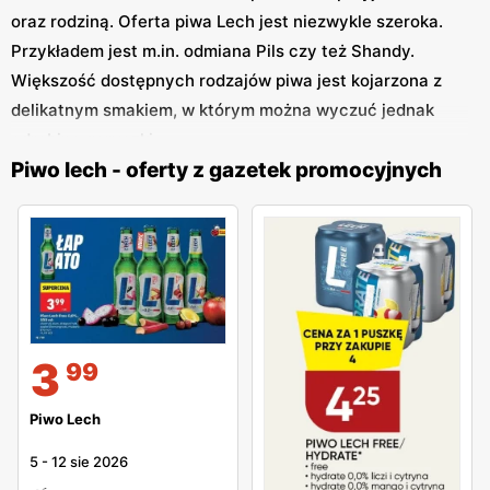
oraz rodziną. Oferta piwa Lech jest niezwykle szeroka.
Przykładem jest m.in. odmiana Pils czy też Shandy.
Większość dostępnych rodzajów piwa jest kojarzona z
delikatnym smakiem, w którym można wyczuć jednak
odrobinę goryczki.
Piwo lech - oferty z gazetek promocyjnych
Ciekawą informacją dla wszystkich zainteresowanych
osób jest to, że Lech występuje w połączeniu piwa oraz
lemoniady. W ten sposób można zdecydować się na
zakup swojego ulubionego smaku, np. na
przygotowywaną imprezę urodzinową lub imieninową.
Bez problemów da się też wyposażyć w wersję
bezalkoholową. Wystarczy rzucić okiem na gazetki
3
99
promocyjne i wyszukać dla siebie odpowiednie produkty.
Piwo Lech
5
-
12 sie 2026