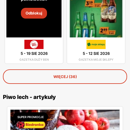
Odblokuj
5
-
19 SIE 2026
5
-
12 SIE 2026
GAZETKA DUŻY BEN
GAZETKA MOJE SKLEPY
WIĘCEJ (36)
Piwo lech - artykuły
SUPER PROMOCJE