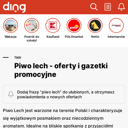
Wakacje
Powrót do
Kaufland
POLOmarket
Netto
Intermarche
szkoły!
TAGI
Piwo lech - oferty i gazetki
promocyjne
Dodaj frazę "piwo lech" do ulubionych, a otrzymasz
powiadomienia o nowych ofertach
Piwo Lech jest warzone na terenie Polski i charakteryzuje
się wyjątkowym posmakiem oraz niecodziennym
aromatem. Idealne na bliskie spotkania z przyjaciółmi