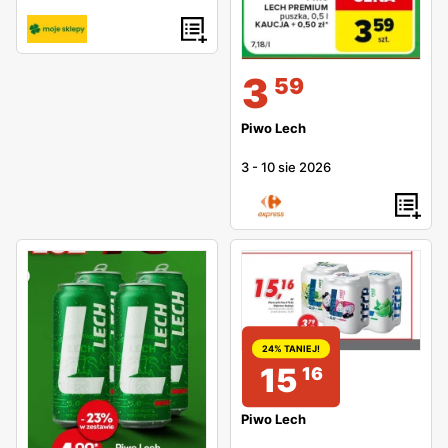
3
59
Piwo Lech
3
-
10 sie 2026
24% TANIEJ!
15
16
Piwo Lech