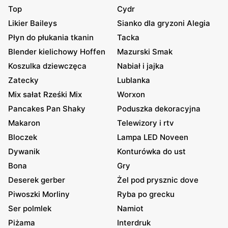
Top
Cydr
Likier Baileys
Sianko dla gryzoni Alegia
Płyn do płukania tkanin
Tacka
Blender kielichowy Hoffen
Mazurski Smak
Koszulka dziewczęca
Nabiał i jajka
Zatecky
Lublanka
Mix sałat Rześki Mix
Worxon
Pancakes Pan Shaky
Poduszka dekoracyjna
Makaron
Telewizory i rtv
Bloczek
Lampa LED Noveen
Dywanik
Konturówka do ust
Bona
Gry
Deserek gerber
Żel pod prysznic dove
Piwoszki Morliny
Ryba po grecku
Ser polmlek
Namiot
Piżama
Interdruk