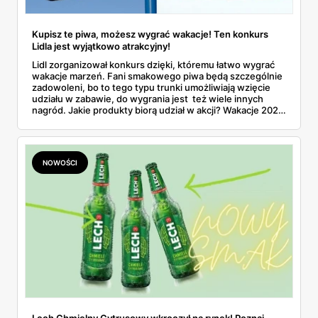
Kupisz te piwa, możesz wygrać wakacje! Ten konkurs
Lidla jest wyjątkowo atrakcyjny!
Lidl zorganizował konkurs dzięki, któremu łatwo wygrać
wakacje marzeń. Fani smakowego piwa będą szczególnie
zadowoleni, bo to tego typu trunki umożliwiają wzięcie
udziału w zabawie, do wygrania jest też wiele innych
nagród. Jakie produkty biorą udział w akcji? Wakacje 2022
ufundowane przez Lidla? Wystarczy mieć szczęście w
konkursie!
NOWOŚCI
Lech Chmielny Cytrusowy wkroczył na rynek! Poznaj