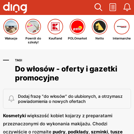
Wakacje
Powrót do
Kaufland
POLOmarket
Netto
Intermarche
szkoły!
TAGI
Do włosów - oferty i gazetki
promocyjne
Dodaj frazę "do włosów" do ulubionych, a otrzymasz
powiadomienia o nowych ofertach
Kosmetyki
większość kobiet kojarzy z preparatami
przeznaczonymi do wykonania makijażu. Chodzi
oczywiście o rozmaite
pudry
,
podkłady
,
szminki
,
tusze