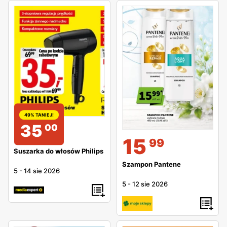
49% TANIEJ!
35
00
15
99
Suszarka do włosów Philips
Szampon Pantene
5
-
14 sie 2026
5
-
12 sie 2026