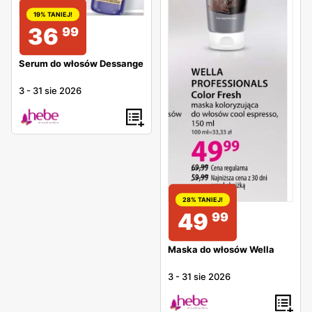
19% TANIEJ!
36
99
Serum do włosów Dessange
3
-
31 sie 2026
28% TANIEJ!
49
99
Maska do włosów Wella
3
-
31 sie 2026