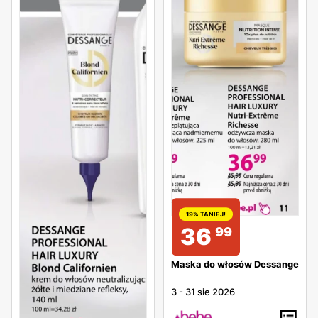
19% TANIEJ!
36
99
Maska do włosów Dessange
3
-
31 sie 2026