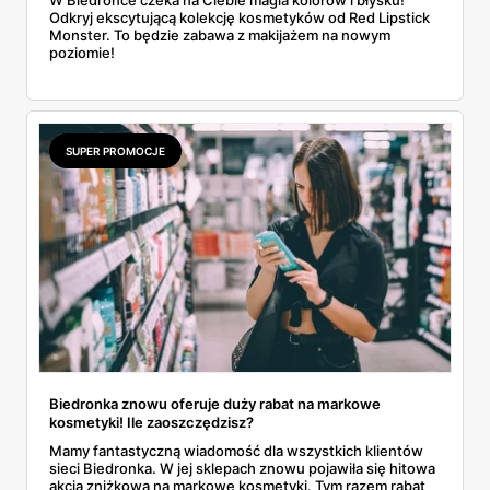
W Biedronce czeka na Ciebie magia kolorów i błysku!
Odkryj ekscytującą kolekcję kosmetyków od Red Lipstick
Monster. To będzie zabawa z makijażem na nowym
poziomie!
SUPER PROMOCJE
Biedronka znowu oferuje duży rabat na markowe
kosmetyki! Ile zaoszczędzisz?
Mamy fantastyczną wiadomość dla wszystkich klientów
sieci Biedronka. W jej sklepach znowu pojawiła się hitowa
akcja zniżkowa na markowe kosmetyki. Tym razem rabat