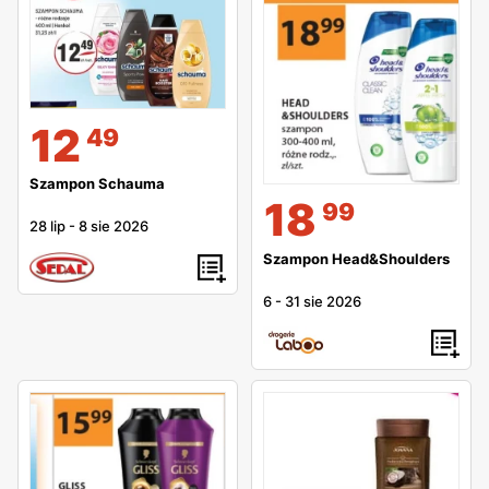
12
49
Szampon Schauma
18
99
28 lip
-
8 sie 2026
Szampon Head&Shoulders
6
-
31 sie 2026