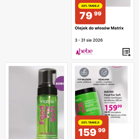
20% TANIEJ!
79
99
Olejek do włosów Matrix
3
-
31 sie 2026
20% TANIEJ!
159
99