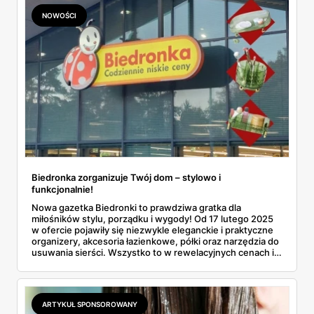
NOWOŚCI
Biedronka zorganizuje Twój dom – stylowo i
funkcjonalnie!
Nowa gazetka Biedronki to prawdziwa gratka dla
miłośników stylu, porządku i wygody! Od 17 lutego 2025
w ofercie pojawiły się niezwykle eleganckie i praktyczne
organizery, akcesoria łazienkowe, półki oraz narzędzia do
usuwania sierści. Wszystko to w rewelacyjnych cenach i
stylowym designie, który doskonale wpasuje się w każde
wnętrze.
ARTYKUŁ SPONSOROWANY