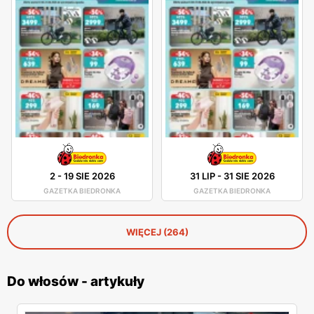
2
-
19 SIE 2026
31 LIP
-
31 SIE 2026
GAZETKA BIEDRONKA
GAZETKA BIEDRONKA
WIĘCEJ (264)
Do włosów - artykuły