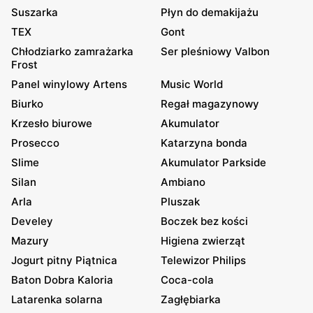
Suszarka
Płyn do demakijażu
TEX
Gont
Chłodziarko zamrażarka
Ser pleśniowy Valbon
Frost
Panel winylowy Artens
Music World
Biurko
Regał magazynowy
Krzesło biurowe
Akumulator
Prosecco
Katarzyna bonda
Slime
Akumulator Parkside
Silan
Ambiano
Arla
Pluszak
Develey
Boczek bez kości
Mazury
Higiena zwierząt
Jogurt pitny Piątnica
Telewizor Philips
Baton Dobra Kaloria
Coca-cola
Latarenka solarna
Zagłębiarka