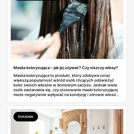
Maska koloryzująca – jak jej używać? Czy niszczy włosy?
Maska koloryzująca to produkt, który zdobywa coraz
większą popularność wśród osób chcących odświeżyć
kolor swoich włosów w domowym zaciszu. Jednak wiele
osób zastanawia się, czy stosowanie maski koloryzującej
może negatywnie wpływać na kondycję i zdrowie włosów.
W tym artykule przyjrzymy się bliżej maskom
koloryzującym – jak ich używać oraz czy mogą one
niszczyć włosy? Sprawdzamy!
PORADNIK