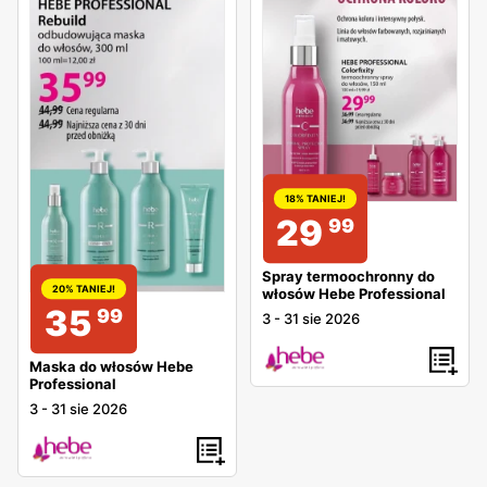
18% TANIEJ!
29
99
Spray termoochronny do
20% TANIEJ!
włosów Hebe Professional
35
99
3
-
31 sie 2026
Maska do włosów Hebe
Professional
3
-
31 sie 2026