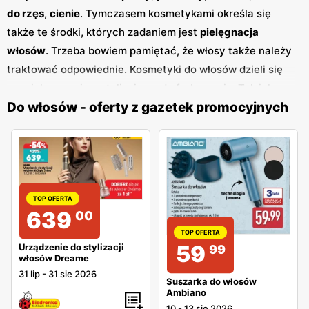
do rzęs
,
cienie
. Tymczasem kosmetykami określa się
także te środki, których zadaniem jest
pielęgnacja
włosów
. Trzeba bowiem pamiętać, że włosy także należy
traktować odpowiednie. Kosmetyki do włosów dzieli się
na: pielęgnacyjne, stylizujace, do farbowania. Tak jak w
Do włosów - oferty z gazetek promocyjnych
przypadku makijażu, tak również w przypadku
włosów
podczas stosowania kosmetyków pielęgnacyjnych
należy zachować
odpowiednią kolejność
. Czynnością,
która rozpoczyna pielęgnację włosów jest oczywiście ich
dokładne umycie.
TOP OFERTA
639
00
TOP OFERTA
59
Urządzenie do stylizacji
99
włosów Dreame
31 lip
-
31 sie 2026
Suszarka do włosów
Ambiano
10
-
13 sie 2026