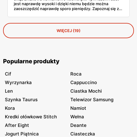
jest naprawdę wysoki i dzięki niemu będzie można
zaoszczędzić naprawdę sporo pieniędzy. Zapoznaj się z
naszym artykułem i dowiedz się, co kupisz taniej.
WIĘCEJ (19)
Popularne produkty
Cif
Roca
Wyrzynarka
Cappuccino
Len
Ciastka Mochi
Szynka Taurus
Telewizor Samsung
Kora
Namiot
Kredki ołówkowe Stitch
Wełna
After Eight
Deante
Jogurt Piątnica
Ciasteczka