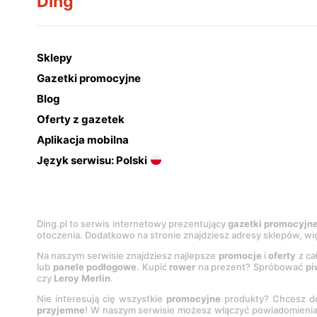
Ding
Sklepy
Gazetki promocyjne
Blog
Oferty z gazetek
Aplikacja mobilna
Język serwisu: Polski
Ding.pl to serwis internetowy prezentujący
gazetki promocyjn
otoczenia. Dodatkowo na stronie znajdziesz adresy sklepów, wię
Na naszym serwisie znajdziesz najlepsze
promocje
i
oferty
z ca
lub
panele podłogowe
. Kupić
rower
na prezent? Spróbować
pi
czy
Leroy Merlin
.
Nie interesują cię wszystkie
promocyjne
produkty? Chcesz do
przyjemne
! W naszym serwisie możesz włączyć powiadomieni