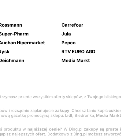
Rossmann
Carrefour
Super-Pharm
Jula
Auchan Hipermarket
Pepco
Jysk
RTV EURO AGD
Deichmann
Media Markt
 otrzymasz przede wszystkim oferty sklepów, z Twojego bliskiego
epów i rozsądnie zaplanujecie
zakupy
. Chcesz tanio kupić
cukier
z nową gazetkę promocyjną sklepu:
Lidl
, Biedronka,
Media Markt
oś produktu w
najniższej cenie
? W Ding.pl
zakupy są proste i
egapisz najlepszych
ofert
. Dodatkowo z Ding.pl możesz stworzyć