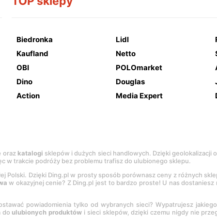
TOP sklepy
Biedronka
Lidl
Kaufland
Netto
OBI
POLOmarket
Dino
Douglas
Action
Media Expert
e
oraz
katalogi
sklepów i dużych sieci handlowych. Dzięki geolokalizacji
c w trakcie podróży bez problemu trafisz do ulubionego sklepu.
łej Polski. Dzięki Ding.pl w prosty sposób porównasz ceny z różnych skl
wa
w okazyjnej cenie? Z Ding.pl jest to bardzo proste! U nas dostanies
stawać powiadomienia tylko od wybranych sieci? Wypatrujesz jakieg
a do
ulubionych produktów
i sieci sklepów, dzięki czemu nigdy nie prz