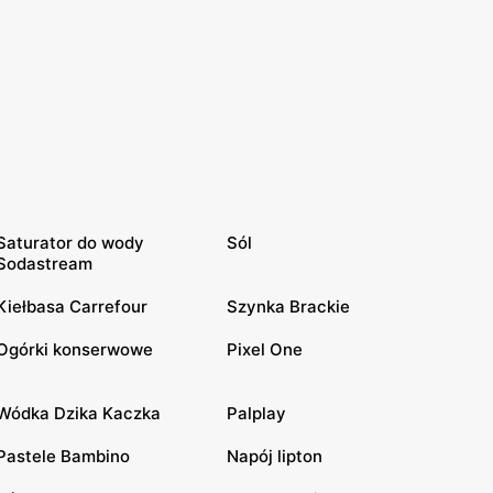
Saturator do wody
Sól
Sodastream
Kiełbasa Carrefour
Szynka Brackie
Ogórki konserwowe
Pixel One
Wódka Dzika Kaczka
Palplay
Pastele Bambino
Napój lipton