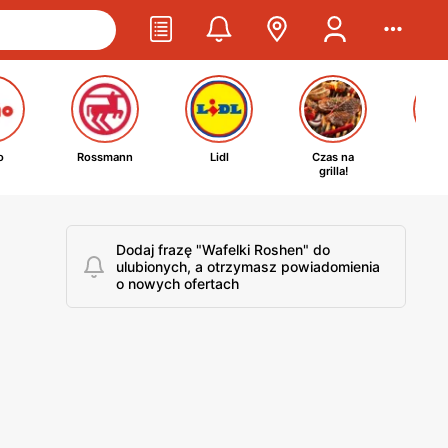
o
Rossmann
Lidl
Czas na
Ta
grilla!
kosm
Dodaj frazę "Wafelki Roshen" do
ulubionych, a otrzymasz powiadomienia
o nowych ofertach