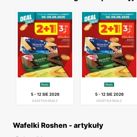
5
-
12 SIE 2026
5
-
12 SIE 2026
GAZETKA DEALZ
GAZETKA DEALZ
Wafelki Roshen - artykuły