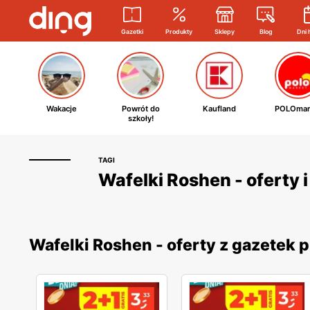
Gazetki
Produkty
Sklepy
Blog
Dni 
Wakacje
Powrót do
Kaufland
POLOmar
szkoły!
TAGI
Wafelki Roshen - oferty 
Wafelki Roshen - oferty z gazetek