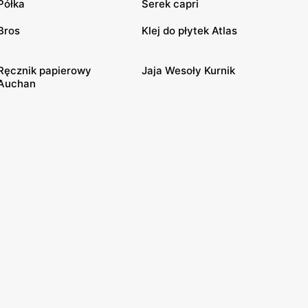
Półka
Serek capri
Bros
Klej do płytek Atlas
Ręcznik papierowy
Jaja Wesoły Kurnik
Auchan