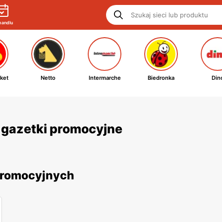
handlu
ket
Netto
Intermarche
Biedronka
Din
i gazetki promocyjne
 promocyjnych