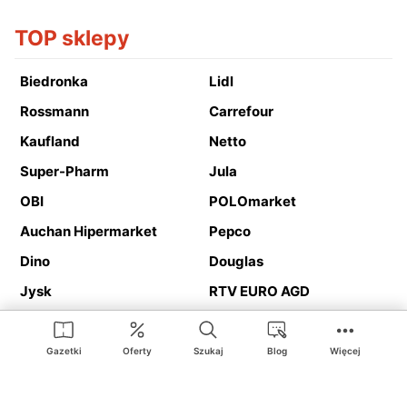
TOP sklepy
Biedronka
Lidl
Rossmann
Carrefour
Kaufland
Netto
Super-Pharm
Jula
OBI
POLOmarket
Auchan Hipermarket
Pepco
Dino
Douglas
Jysk
RTV EURO AGD
Action
Media Expert
Deichmann
Media Markt
Gazetki
Oferty
Szukaj
Blog
Więcej
Ding.pl to serwis internetowy prezentujący
gazetki promocyjne