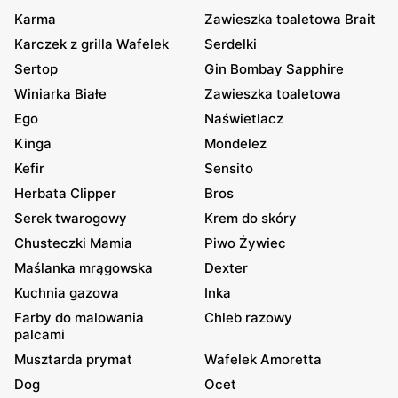
Karma
Zawieszka toaletowa Brait
Karczek z grilla Wafelek
Serdelki
Sertop
Gin Bombay Sapphire
Winiarka Białe
Zawieszka toaletowa
Ego
Naświetlacz
Kinga
Mondelez
Kefir
Sensito
Herbata Clipper
Bros
Serek twarogowy
Krem do skóry
Chusteczki Mamia
Piwo Żywiec
Maślanka mrągowska
Dexter
Kuchnia gazowa
Inka
Farby do malowania
Chleb razowy
palcami
Musztarda prymat
Wafelek Amoretta
Dog
Ocet