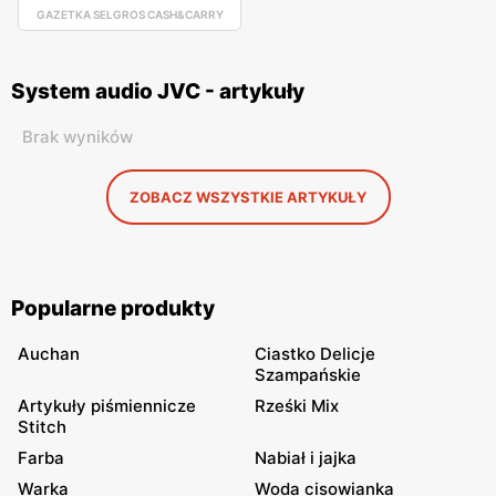
GAZETKA SELGROS CASH&CARRY
System audio JVC - artykuły
Brak wyników
ZOBACZ WSZYSTKIE ARTYKUŁY
Popularne produkty
Auchan
Ciastko Delicje
Szampańskie
Artykuły piśmiennicze
Rześki Mix
Stitch
Farba
Nabiał i jajka
Warka
Woda cisowianka