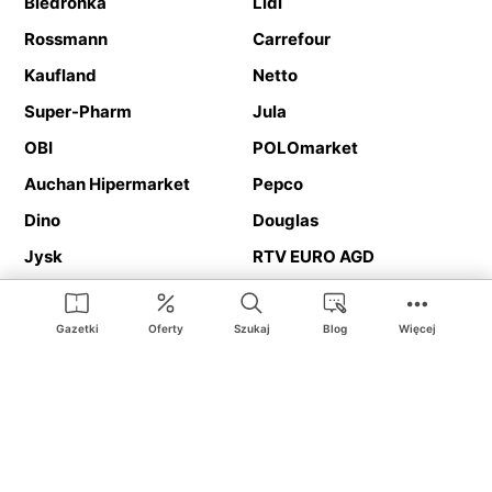
Biedronka
Lidl
Rossmann
Carrefour
Kaufland
Netto
Super-Pharm
Jula
OBI
POLOmarket
Auchan Hipermarket
Pepco
Dino
Douglas
Jysk
RTV EURO AGD
Action
Media Expert
Deichmann
Media Markt
Gazetki
Oferty
Szukaj
Blog
Więcej
Ding.pl to serwis internetowy prezentujący
gazetki promocyjne
oraz
katalogi
sklepów i dużych sieci handlowych. Dzięki
geolokalizacji otrzymasz przede wszystkim oferty sklepów, z
Twojego bliskiego otoczenia. Dodatkowo na stronie znajdziesz
adresy sklepów, więc w trakcie podróży bez problemu trafisz do
ulubionego sklepu.