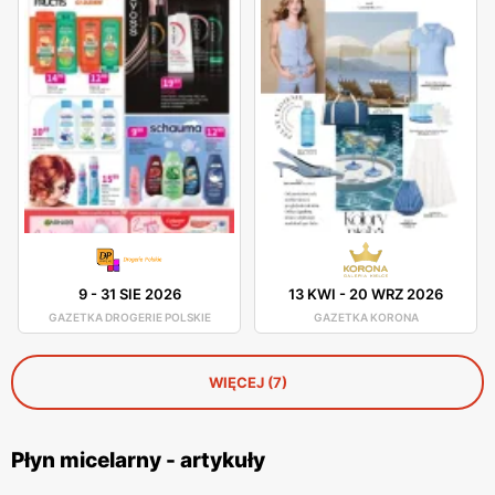
9
-
31 SIE 2026
13 KWI
-
20 WRZ 2026
GAZETKA DROGERIE POLSKIE
GAZETKA KORONA
WIĘCEJ (7)
Płyn micelarny - artykuły