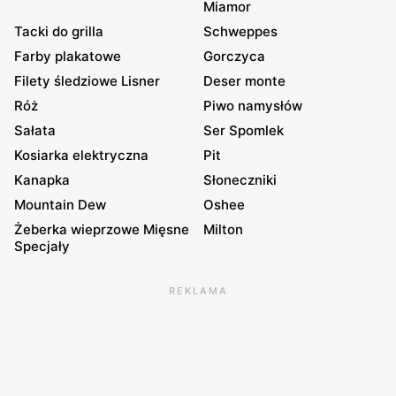
Miamor
Tacki do grilla
Schweppes
Farby plakatowe
Gorczyca
Filety śledziowe Lisner
Deser monte
Róż
Piwo namysłów
Sałata
Ser Spomlek
Kosiarka elektryczna
Pit
Kanapka
Słoneczniki
Mountain Dew
Oshee
Żeberka wieprzowe Mięsne
Milton
Specjały
REKLAMA