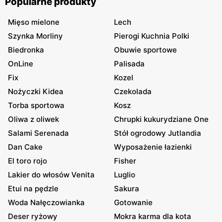
Popularne produkty
Mięso mielone
Lech
Szynka Morliny
Pierogi Kuchnia Polki
Biedronka
Obuwie sportowe
OnLine
Palisada
Fix
Kozel
Nożyczki Kidea
Czekolada
Torba sportowa
Kosz
Oliwa z oliwek
Chrupki kukurydziane One
Salami Serenada
Stół ogrodowy Jutlandia
Dan Cake
Wyposażenie łazienki
El toro rojo
Fisher
Lakier do włosów Venita
Luglio
Etui na pędzle
Sakura
Woda Nałęczowianka
Gotowanie
Deser ryżowy
Mokra karma dla kota