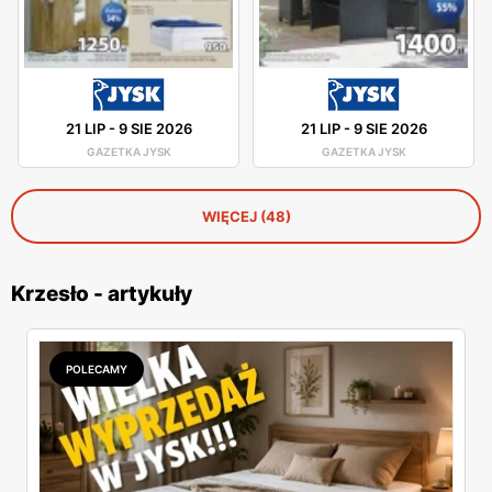
21 LIP
-
9 SIE 2026
21 LIP
-
9 SIE 2026
GAZETKA JYSK
GAZETKA JYSK
WIĘCEJ (48)
Krzesło - artykuły
POLECAMY