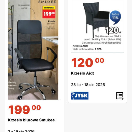
120
00
Krzesło Aidt
28 lip
-
18 sie 2026
199
00
Krzesło biurowe Smukee
2
-
19 sie 2026