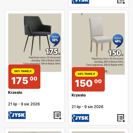
56% TANIEJ!
44% TANIEJ!
175
00
150
00
Krzesło
Krzesło
21 lip
-
9 sie 2026
21 lip
-
9 sie 2026