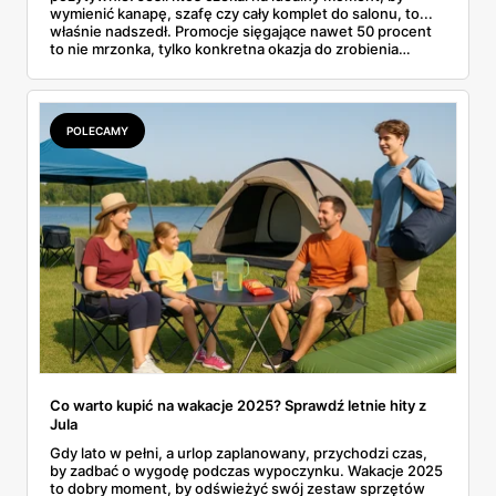
wymienić kanapę, szafę czy cały komplet do salonu, to...
właśnie nadszedł. Promocje sięgające nawet 50 procent
to nie mrzonka, tylko konkretna okazja do zrobienia
porządnych zakupów bez wydrenowania portfela. Co
ważne – przecenione są nie tylko końcówki kolekcji, ale
też wiele bestsellerów. To trochę jak świąteczna
wyprzedaż, tylko że w środku lata. A jak wiadomo – dobre
POLECAMY
meble nie muszą kosztować fortuny, zwłaszcza jeśli
trafimy na taką ofertę. Czas więc rozejrzeć się i
sprawdzić, co można złowić na tej promocji.
Co warto kupić na wakacje 2025? Sprawdź letnie hity z
Jula
Gdy lato w pełni, a urlop zaplanowany, przychodzi czas,
by zadbać o wygodę podczas wypoczynku. Wakacje 2025
to dobry moment, by odświeżyć swój zestaw sprzętów