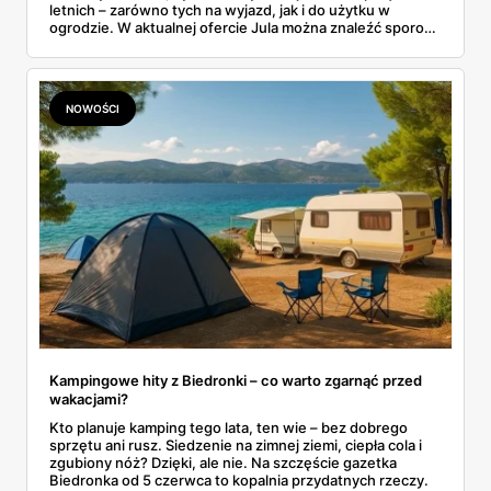
letnich – zarówno tych na wyjazd, jak i do użytku w
ogrodzie. W aktualnej ofercie Jula można znaleźć sporo
praktycznych produktów w obniżonych cenach. Wśród
nich są m.in. namioty, lodówki turystyczne, leżaki czy
deski SUP. Proste rozwiązania, które poprawiają komfort i
pozwalają lepiej wykorzystać każdą wolną chwilę. A co
NOWOŚCI
ważne – większość z nich nie wymaga dużych wydatków.
Kampingowe hity z Biedronki – co warto zgarnąć przed
wakacjami?
Kto planuje kamping tego lata, ten wie – bez dobrego
sprzętu ani rusz. Siedzenie na zimnej ziemi, ciepła cola i
zgubiony nóż? Dzięki, ale nie. Na szczęście gazetka
Biedronka od 5 czerwca to kopalnia przydatnych rzeczy.