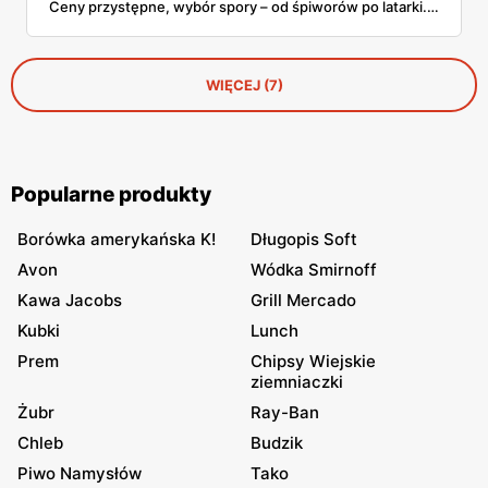
Ceny przystępne, wybór spory – od śpiworów po latarki.
Czy to podróż samochodem nad jezioro, spontaniczny
camping w Chorwacji czy leniwy weekend na działce –
warto mieć te rzeczy pod ręką. I naprawdę, nie trzeba
wydawać fortuny, żeby spać wygodnie i nie zjeść
WIĘCEJ (7)
ciepłego sera na śniadanie. Sprawdźmy, co Biedronka
wrzuciła do plecaka w tym sezonie!
Popularne produkty
Borówka amerykańska K!
Długopis Soft
Avon
Wódka Smirnoff
Kawa Jacobs
Grill Mercado
Kubki
Lunch
Prem
Chipsy Wiejskie
ziemniaczki
Żubr
Ray-Ban
Chleb
Budzik
Piwo Namysłów
Tako