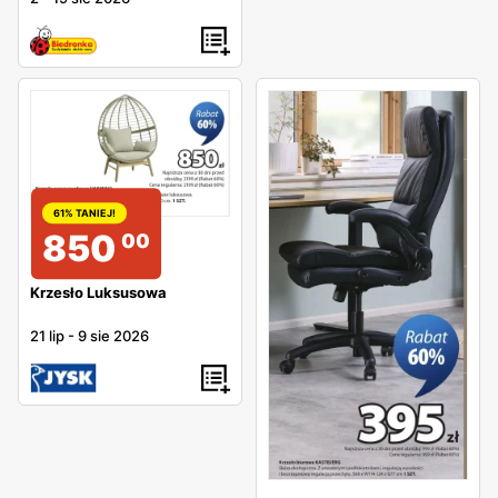
61% TANIEJ!
850
00
Krzesło Luksusowa
21 lip
-
9 sie 2026