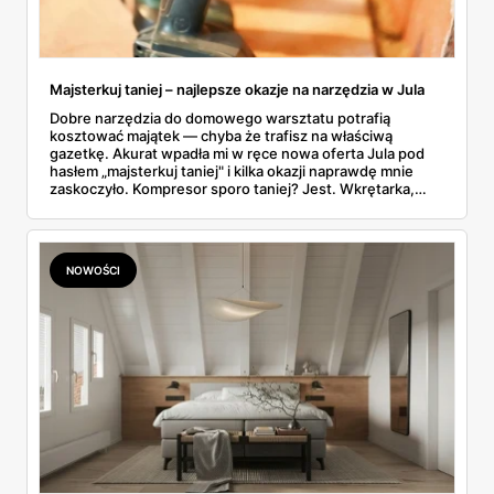
Majsterkuj taniej – najlepsze okazje na narzędzia w Jula
Dobre narzędzia do domowego warsztatu potrafią
kosztować majątek — chyba że trafisz na właściwą
gazetkę. Akurat wpadła mi w ręce nowa oferta Jula pod
hasłem „majsterkuj taniej" i kilka okazji naprawdę mnie
zaskoczyło. Kompresor sporo taniej? Jest. Wkrętarka,
młotowiertarka, myjka ciśnieniowa, do tego cały zestaw
narzędzi — wszystko w jednym miejscu i w cenach, które
nie bolą. Przejrzałem ją produkt po produkcie i wybrałem
to, co faktycznie warto wrzucić do koszyka.
NOWOŚCI