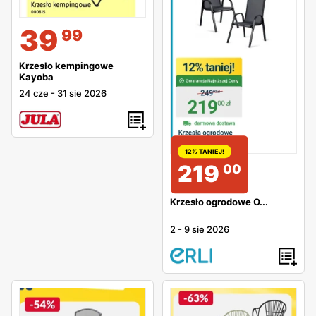
39
99
Krzesło kempingowe
Kayoba
24 cze
-
31 sie 2026
12% TANIEJ!
219
00
Krzesło ogrodowe O...
2
-
9 sie 2026