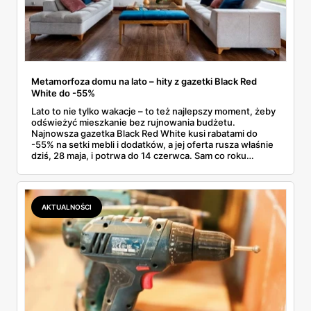
Metamorfoza domu na lato – hity z gazetki Black Red
White do -55%
Lato to nie tylko wakacje – to też najlepszy moment, żeby
odświeżyć mieszkanie bez rujnowania budżetu.
Najnowsza gazetka Black Red White kusi rabatami do
-55% na setki mebli i dodatków, a jej oferta rusza właśnie
dziś, 28 maja, i potrwa do 14 czerwca. Sam co roku
czekam na tę letnią edycję, bo schodzą wtedy konkrety:
szafy, łóżka, materace, a nawet meble ogrodowe. Do tego
dochodzi 10 rat 0% i kolekcje o połowę tańsze. Zebrałem
dla Ciebie te oferty, które faktycznie robią różnicę.
AKTUALNOŚCI