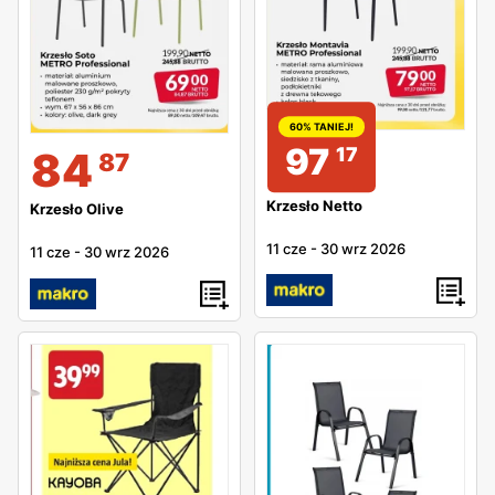
60% TANIEJ!
97
17
84
87
Krzesło Netto
Krzesło Olive
11 cze
-
30 wrz 2026
11 cze
-
30 wrz 2026