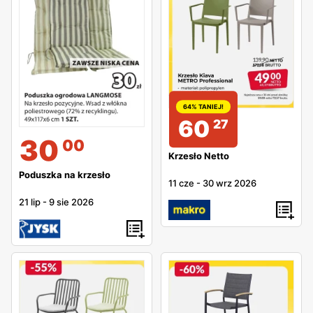
64% TANIEJ!
60
27
30
00
Krzesło Netto
Poduszka na krzesło
11 cze
-
30 wrz 2026
21 lip
-
9 sie 2026