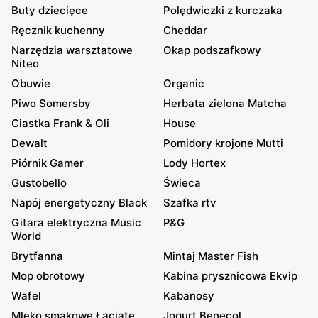
Buty dziecięce
Polędwiczki z kurczaka
Ręcznik kuchenny
Cheddar
Narzędzia warsztatowe
Okap podszafkowy
Niteo
Obuwie
Organic
Piwo Somersby
Herbata zielona Matcha
Ciastka Frank & Oli
House
Dewalt
Pomidory krojone Mutti
Piórnik Gamer
Lody Hortex
Gustobello
Świeca
Napój energetyczny Black
Szafka rtv
Gitara elektryczna Music
P&G
World
Brytfanna
Mintaj Master Fish
Mop obrotowy
Kabina prysznicowa Ekvip
Wafel
Kabanosy
Mleko smakowe Łaciate
Jogurt Benecol