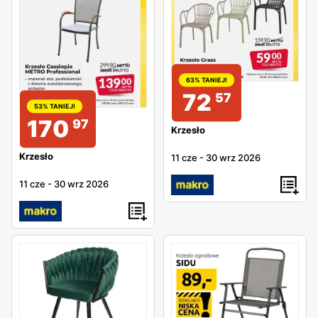
63% TANIEJ!
72
57
53% TANIEJ!
170
97
Krzesło
Krzesło
11 cze
-
30 wrz 2026
11 cze
-
30 wrz 2026