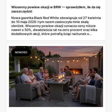
Wiosenny powiew okazji w BRW — sprawdziłem, ile da się
zaoszczędzić
Nowa gazetka Black Red White obowiązuje od 27 kwietnia
do 10 maja 2026 i tym razem zaskoczyła mnie skalą
obniżek. Wiosenny powiew okazji oznacza ceny niższe
nawet o 50%, dwadzieścia rat na zero procent oraz kilka
dodatkowych akcji, które potrafią ściąć rachunek o
kilkaset złotych. Przejrzałem cały folder, porównałem ceny
sprzed promocji i wybrałem to, co rzeczywiście opłaca się
kupić. Bo każdej wiosny okazji jest sporo, jednak nie
każda warta uwagi. Pokazuję, które meble z gazetki BRW
NOWOŚCI
kupiłbym od ręki, a które wolę ominąć.