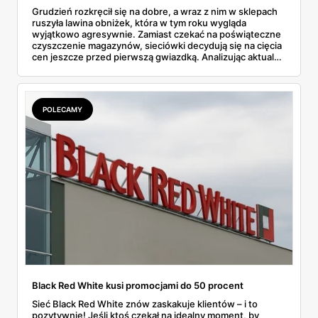
Grudzień rozkręcił się na dobre, a wraz z nim w sklepach
ruszyła lawina obniżek, która w tym roku wygląda
wyjątkowo agresywnie. Zamiast czekać na poświąteczne
czyszczenie magazynów, sieciówki decydują się na cięcia
cen jeszcze przed pierwszą gwiazdką. Analizując aktualne
oferty, widać wyraźnie, że Jysk wyprzedaż traktuje serio,
oferując produkty z rabatami sięgającymi głębokich
kilkudziesięciu procent. To doskonały moment, by
uzupełnić braki w dekoracjach lub wymienić wysłużony
POLECAMY
materac, nie rujnując przy tym domowego budżetu tuż
przed wizytą gości.
Black Red White kusi promocjami do 50 procent
Sieć Black Red White znów zaskakuje klientów – i to
pozytywnie! Jeśli ktoś czekał na idealny moment, by