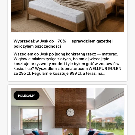
Wyprzedaż w Jysk do −70% — sprawdziłem gazetkę i
policzyłem oszczędności
Wszedłem do Jysk po jedną konkretną rzecz — materac.
W głowie miałem tysiąc złotych, bo mniej więcej tyle
kosztuje przyzwoity model i tyle byłem gotów zostawić w
kasie. I co? Wyszedłem z topmateracem WELLPUR GULEN
za 295 zł. Regularnie kosztuje 999 zł, a teraz, na
wyprzedaży w Jysk, poleciał o 70% w dół. Rachunek
zrobiłem jeszcze na parkingu: w kieszeni zostało mi jakieś
700 zł.
POLECAMY