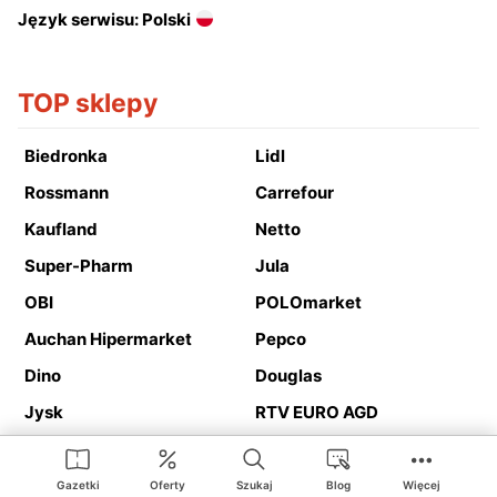
Język serwisu: Polski
TOP sklepy
Biedronka
Lidl
Rossmann
Carrefour
Kaufland
Netto
Super-Pharm
Jula
OBI
POLOmarket
Auchan Hipermarket
Pepco
Dino
Douglas
Jysk
RTV EURO AGD
Action
Media Expert
Deichmann
Media Markt
Gazetki
Oferty
Szukaj
Blog
Więcej