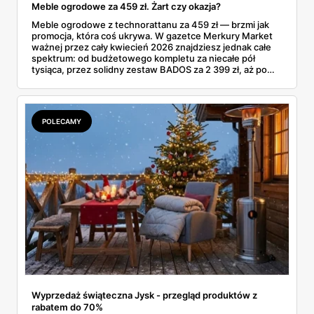
Meble ogrodowe za 459 zł. Żart czy okazja?
Meble ogrodowe z technorattanu za 459 zł — brzmi jak
promocja, która coś ukrywa. W gazetce Merkury Market
ważnej przez cały kwiecień 2026 znajdziesz jednak całe
spektrum: od budżetowego kompletu za niecałe pół
tysiąca, przez solidny zestaw BADOS za 2 399 zł, aż po
rozbudowane BOLZANO z rabatem 1 000 zł. Pytanie nie
brzmi „czy kupić", tylko „co tak naprawdę dostajesz za tę
cenę" — i właśnie to sprawdziłem.
POLECAMY
Wyprzedaż świąteczna Jysk - przegląd produktów z
rabatem do 70%