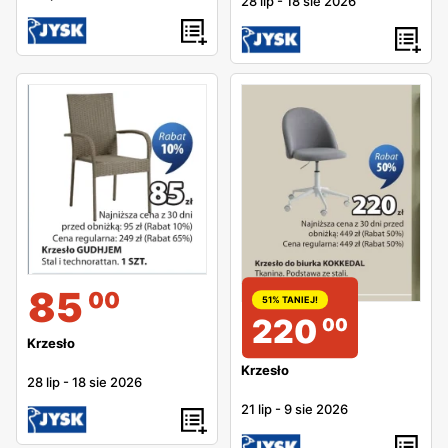
28 lip
-
18 sie 2026
85
00
51% TANIEJ!
220
00
Krzesło
Krzesło
28 lip
-
18 sie 2026
21 lip
-
9 sie 2026