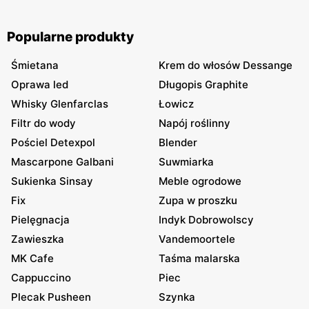
Popularne produkty
Śmietana
Krem do włosów Dessange
Oprawa led
Długopis Graphite
Whisky Glenfarclas
Łowicz
Filtr do wody
Napój roślinny
Pościel Detexpol
Blender
Mascarpone Galbani
Suwmiarka
Sukienka Sinsay
Meble ogrodowe
Fix
Zupa w proszku
Pielęgnacja
Indyk Dobrowolscy
Zawieszka
Vandemoortele
MK Cafe
Taśma malarska
Cappuccino
Piec
Plecak Pusheen
Szynka