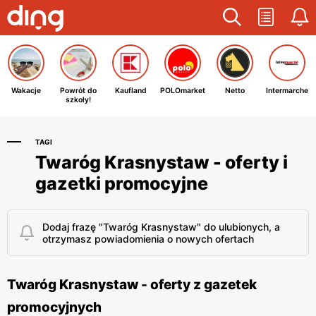
Wakacje
Powrót do
Kaufland
POLOmarket
Netto
Intermarche
szkoły!
TAGI
Twaróg Krasnystaw - oferty i
gazetki promocyjne
Dodaj frazę "Twaróg Krasnystaw" do ulubionych, a
otrzymasz powiadomienia o nowych ofertach
Twaróg Krasnystaw - oferty z gazetek
promocyjnych