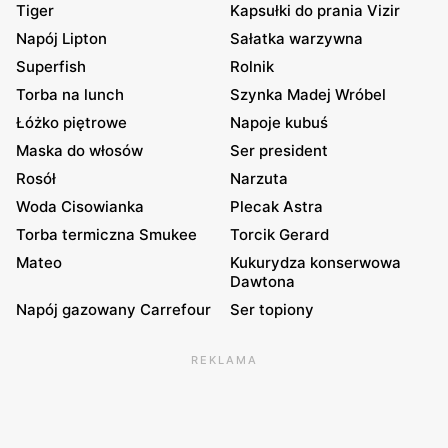
Tiger
Kapsułki do prania Vizir
Napój Lipton
Sałatka warzywna
Superfish
Rolnik
Torba na lunch
Szynka Madej Wróbel
Łóżko piętrowe
Napoje kubuś
Maska do włosów
Ser president
Rosół
Narzuta
Woda Cisowianka
Plecak Astra
Torba termiczna Smukee
Torcik Gerard
Mateo
Kukurydza konserwowa
Dawtona
Napój gazowany Carrefour
Ser topiony
REKLAMA