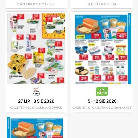
GAZETKA POLOMARKET
GAZETKA JUBILAT
27 LIP
-
8 SIE 2026
5
-
12 SIE 2026
GAZETKA PSS SPOŁEM KATOWICE
GAZETKA STOKROTKA SUPERMARKET