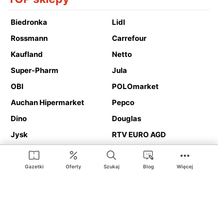
Biedronka
Lidl
Rossmann
Carrefour
Kaufland
Netto
Super-Pharm
Jula
OBI
POLOmarket
Auchan Hipermarket
Pepco
Dino
Douglas
Jysk
RTV EURO AGD
Action
Media Expert
Deichmann
Media Markt
Gazetki
Oferty
Szukaj
Blog
Więcej
Ding.pl to serwis internetowy prezentujący
gazetki promocyjne
oraz
katalogi
sklepów i dużych sieci handlowych. Dzięki
geolokalizacji otrzymasz przede wszystkim oferty sklepów, z