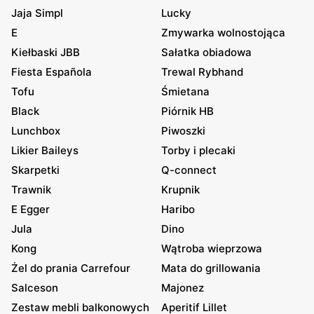
Jaja Simpl
Lucky
E
Zmywarka wolnostojąca
Kiełbaski JBB
Sałatka obiadowa
Fiesta Española
Trewal Rybhand
Tofu
Śmietana
Black
Piórnik HB
Lunchbox
Piwoszki
Likier Baileys
Torby i plecaki
Skarpetki
Q-connect
Trawnik
Krupnik
E Egger
Haribo
Jula
Dino
Kong
Wątroba wieprzowa
Żel do prania Carrefour
Mata do grillowania
Salceson
Majonez
Zestaw mebli balkonowych
Aperitif Lillet