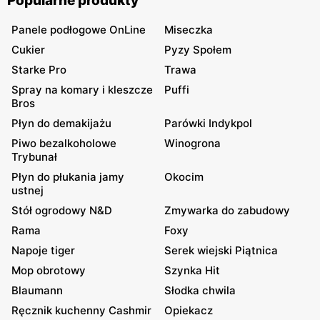
Popularne produkty
Panele podłogowe OnLine
Miseczka
Cukier
Pyzy Społem
Starke Pro
Trawa
Spray na komary i kleszcze
Puffi
Bros
Płyn do demakijażu
Parówki Indykpol
Piwo bezalkoholowe
Winogrona
Trybunał
Płyn do płukania jamy
Okocim
ustnej
Stół ogrodowy N&D
Zmywarka do zabudowy
Rama
Foxy
Napoje tiger
Serek wiejski Piątnica
Mop obrotowy
Szynka Hit
Blaumann
Słodka chwila
Ręcznik kuchenny Cashmir
Opiekacz