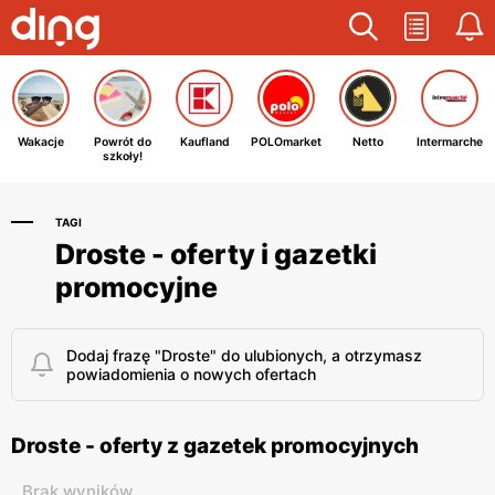
Wakacje
Powrót do
Kaufland
POLOmarket
Netto
Intermarche
szkoły!
TAGI
Droste - oferty i gazetki
promocyjne
Dodaj frazę "Droste" do ulubionych, a otrzymasz
powiadomienia o nowych ofertach
Droste - oferty z gazetek promocyjnych
Brak wyników