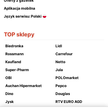
Oferty z gazetek
Aplikacja mobilna
Język serwisu: Polski
TOP sklepy
Biedronka
Lidl
Rossmann
Carrefour
Kaufland
Netto
Super-Pharm
Jula
OBI
POLOmarket
Auchan Hipermarket
Pepco
Dino
Douglas
Jysk
RTV EURO AGD