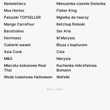
Naświetlacz
Mieszanka ciastek Sielanka
Mus Hortex
Fisher King
Paluszki TOPSELLER
Mgiełka do twarzy
Mango Carrefour
Ketchup Roleski
Barattolino
Ser Arla
Hortmasz
M Marysia
Cukierki wawel
Bluza z kapturem
Asia Cook
Cola
M&G
Marysia
Mleczko kokosowe Real
Kuchenka mikrofalowa
Thai
Bomann
Woda toaletowa Halloween
Wafelki
REKLAMA