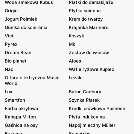
Woda smakowa Kubuś
Płatki do demakijażu
Grigio
Płytka ścienna
Jogurt Polmlek
Krem do twarzy
Gumka do ścierania
Krajanka Marinero
Vici
Koszyk
Pyrex
Mk
Dream Bean
Zestaw do włosów
Bio planet
Aloes
Nac
Wafle ryżowe Kupiec
Gitara elektryczna Music
Leżak
World
Lux
Baton Cadbury
Smartfon
Szynka Płatek
Farba akrylowa
Kredki ołówkowe Pusheen
Kanapa Milton
Płyta indukcyjna
Gaśnica na osy
Napój mleczny Müller
Bakoma
Somersby