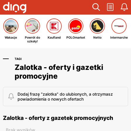
Wakacje
Powrót do
Kaufland
POLOmarket
Netto
Intermarche
szkoły!
TAGI
Zalotka - oferty i gazetki
promocyjne
Dodaj frazę "zalotka" do ulubionych, a otrzymasz
powiadomienia o nowych ofertach
Zalotka - oferty z gazetek promocyjnych
Brak wyników