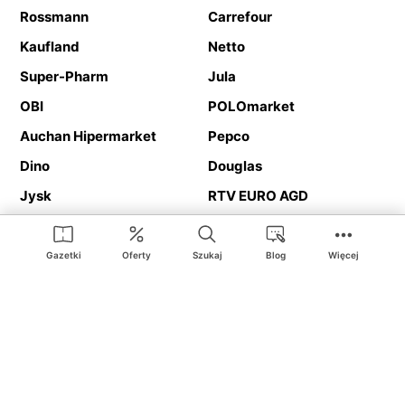
Rossmann
Carrefour
Kaufland
Netto
Super-Pharm
Jula
OBI
POLOmarket
Auchan Hipermarket
Pepco
Dino
Douglas
Jysk
RTV EURO AGD
Action
Media Expert
Deichmann
Media Markt
Gazetki
Oferty
Szukaj
Blog
Więcej
Ding.pl to serwis internetowy prezentujący
gazetki promocyjne
oraz
katalogi
sklepów i dużych sieci handlowych. Dzięki
geolokalizacji otrzymasz przede wszystkim oferty sklepów, z
Twojego bliskiego otoczenia. Dodatkowo na stronie znajdziesz
adresy sklepów, więc w trakcie podróży bez problemu trafisz do
ulubionego sklepu.