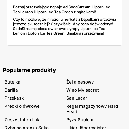
Poznaj orzeźwiające napoje od SodaStream: Lipton Ice
Tea Lemon i Lipton Ice Tea Green z bąbelkami!
Czy to możliwe, że mrożona herbata z bąbelkami orzeźwia
jeszcze skuteczniej? Oczywiście. Aby tego doświadczyć
SodaStream poleca dwa nowe syropy Lipton Ice Tea
Lemon i Lipton Ice Tea Green. Smakują i orzeźwiają!
Popularne produkty
Butelka
Żel aloesowy
Barilla
Wino My secret
Przekąski
San Lucar
Kredki ołówkowe
Regał magazynowy Hard
Head
Zeszyt Interdruk
Pyzy Społem
Ryba po grecku Seko
Likier Jägermeister