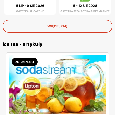
5 LIP
-
9 SIE 2026
5
-
12 SIE 2026
GAZETKA AL.CAPONE
GAZETKA STOKROTKA SUPERMARKET
WIĘCEJ (14)
Ice tea - artykuły
AKTUALNOŚCI