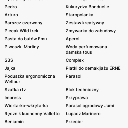
Pedro
Kukurydza Bonduelle
Arturo
Staropolanka
Barszcz czerwony
Zestaw kreatywny
Plecak Wild trek
Zmywarka do zabudowy
Pasta do butów Emu
Aperol
Piwoszki Morliny
Woda perfumowana
damska tous
SBS
Complex
Jajka
Płatki do demakijażu ÉRNÈ
Poduszka ergonomiczna
Parasol
Wellpur
Szafka rtv
Blok techniczny
Impress
Przyprawa
Wiertarko-wkrętarka
Parasol ogrodowy Jumi
Ręcznik kuchenny Valletto
Łupacz Marinero
Beniamin
Przecier