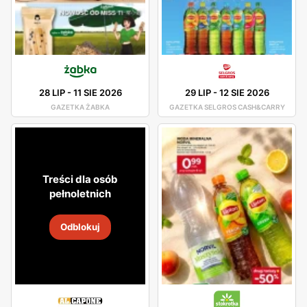
28 LIP
-
11 SIE 2026
29 LIP
-
12 SIE 2026
GAZETKA ŻABKA
GAZETKA SELGROS CASH&CARRY
Treści dla osób
pełnoletnich
Odblokuj