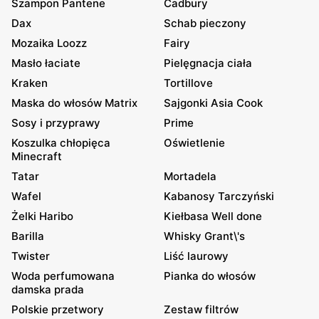
Szampon Pantene
Cadbury
Dax
Schab pieczony
Mozaika Loozz
Fairy
Masło łaciate
Pielęgnacja ciała
Kraken
Tortillove
Maska do włosów Matrix
Sajgonki Asia Cook
Sosy i przyprawy
Prime
Koszulka chłopięca
Oświetlenie
Minecraft
Tatar
Mortadela
Wafel
Kabanosy Tarczyński
Żelki Haribo
Kiełbasa Well done
Barilla
Whisky Grant\'s
Twister
Liść laurowy
Woda perfumowana
Pianka do włosów
damska prada
Polskie przetwory
Zestaw filtrów