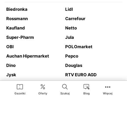
Biedronka
Lidl
Rossmann
Carrefour
Kaufland
Netto
Super-Pharm
Jula
OBI
POLOmarket
Auchan Hipermarket
Pepco
Dino
Douglas
Jysk
RTV EURO AGD
Action
Media Expert
Deichmann
Media Markt
Gazetki
Oferty
Szukaj
Blog
Więcej
Ding.pl to serwis internetowy prezentujący
gazetki promocyjne
oraz
katalogi
sklepów i dużych sieci handlowych. Dzięki
geolokalizacji otrzymasz przede wszystkim oferty sklepów, z
Twojego bliskiego otoczenia. Dodatkowo na stronie znajdziesz