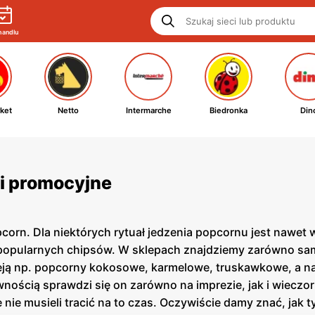
handlu
ket
Netto
Intermarche
Biedronka
Din
ki promocyjne
opcorn. Dla niektórych rytuał jedzenia popcornu jest nawe
d popularnych chipsów. W sklepach znajdziemy zarówno sam
eją np. popcorny kokosowe, karmelowe, truskawkowe, a na
ewnością sprawdzi się on zarówno na imprezie, jak i wiecz
nie musieli tracić na to czas. Oczywiście damy znać, jak t