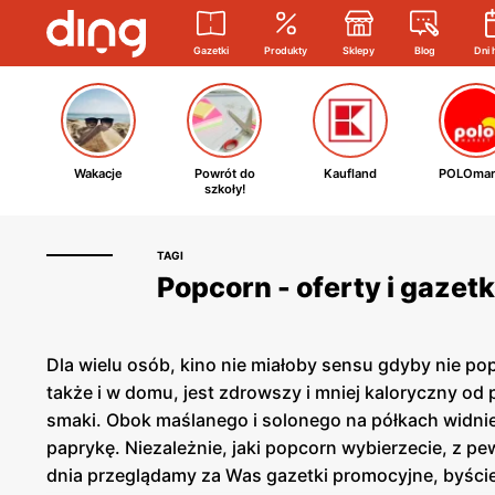
Gazetki
Produkty
Sklepy
Blog
Dni 
Wakacje
Powrót do
Kaufland
POLOmar
szkoły!
TAGI
Popcorn - oferty i gazet
Dla wielu osób, kino nie miałoby sensu gdyby nie p
także i w domu, jest zdrowszy i mniej kaloryczny o
smaki. Obok maślanego i solonego na półkach widni
paprykę. Niezależnie, jaki popcorn wybierzecie, z p
dnia przeglądamy za Was gazetki promocyjne, byście 