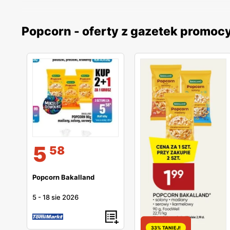
Popcorn - oferty z gazetek promoc
5
58
Popcorn Bakalland
5
-
18 sie 2026
33% TANIEJ!