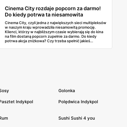
Cinema City rozdaje popcorn za darmo!
Do kiedy potrwa ta niesamowita
promocja?
Cinema City, czyli jedna z największych sieci multipleksów
w naszym kraju wprowadziła niesamowitą promocję.
Klienci, którzy w najbliższym czasie wybierają się do kina
na film dostaną popcorn zupełnie za darmo. Do kiedy
potrwa akcja zniżkowa? Czy trzeba spełnić jakieś
warunki? Dowiedz się wszystkich szczegółów!
Sosy
Golonka
Pasztet Indykpol
Polędwica Indykpol
Rum
Sushi Sushi 4 you