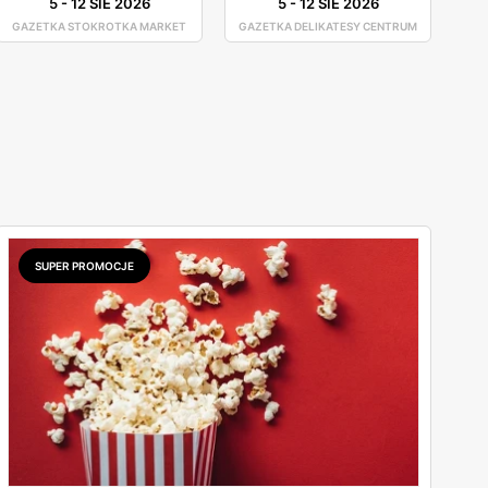
5
-
12 SIE 2026
5
-
12 SIE 2026
GAZETKA STOKROTKA MARKET
GAZETKA DELIKATESY CENTRUM
SUPER PROMOCJE