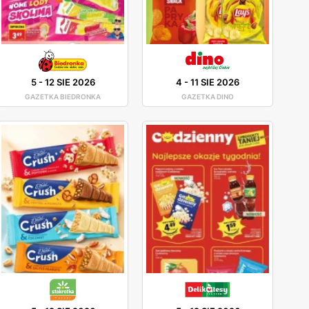
5
-
12 SIE 2026
4
-
11 SIE 2026
GAZETKA BIEDRONKA
GAZETKA DINO