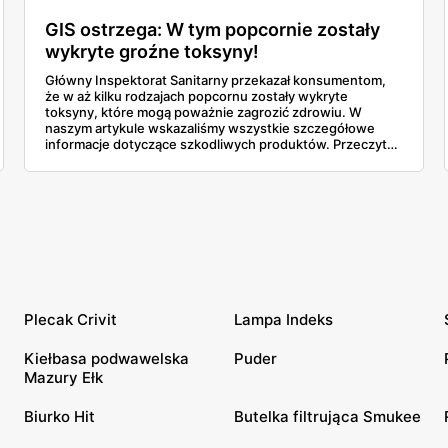
GIS ostrzega: W tym popcornie zostały
wykryte groźne toksyny!
Główny Inspektorat Sanitarny przekazał konsumentom,
że w aż kilku rodzajach popcornu zostały wykryte
toksyny, które mogą poważnie zagrozić zdrowiu. W
naszym artykule wskazaliśmy wszystkie szczegółowe
informacje dotyczące szkodliwych produktów. Przeczytaj i
zadbaj o swoje bezpieczeństwo.
Plecak Crivit
Lampa Indeks
Kiełbasa podwawelska
Puder
Mazury Ełk
Biurko Hit
Butelka filtrująca Smukee