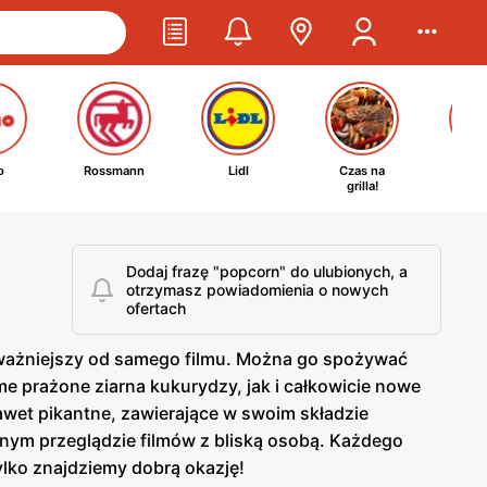
o
Rossmann
Lidl
Czas na
Ta
grilla!
kosm
Dodaj frazę "popcorn" do ulubionych, a
otrzymasz powiadomienia o nowych
ofertach
t ważniejszy od samego filmu. Można go spożywać
e prażone ziarna kukurydzy, jak i całkowicie nowe
wet pikantne, zawierające w swoim składzie
ornym przeglądzie filmów z bliską osobą. Każdego
ylko znajdziemy dobrą okazję!