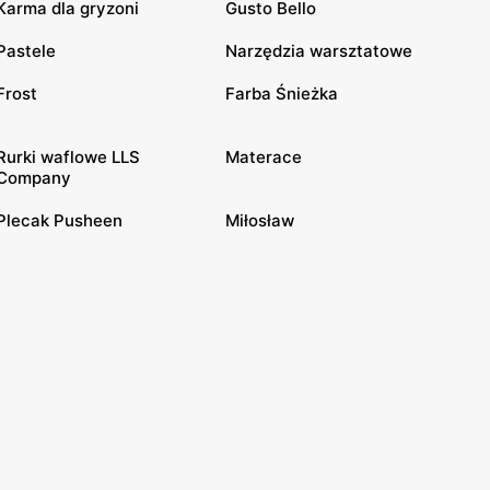
Karma dla gryzoni
Gusto Bello
Pastele
Narzędzia warsztatowe
Frost
Farba Śnieżka
Rurki waflowe LLS
Materace
Company
Plecak Pusheen
Miłosław