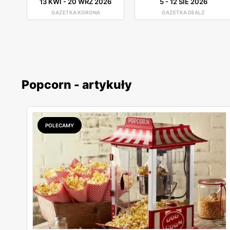
13 KWI
-
20 WRZ 2026
5
-
12 SIE 2026
GAZETKA KORONA
GAZETKA DEALZ
Popcorn - artykuły
POLECAMY