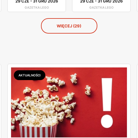
29 CZE
-
31 GRU 2026
29 CZE
-
31 GRU 2026
GAZETKA LEGO
GAZETKA LEGO
WIĘCEJ (29)
AKTUALNOŚCI