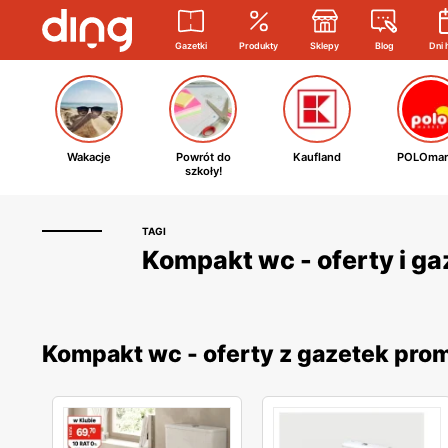
Gazetki
Produkty
Sklepy
Blog
Dni 
Wakacje
Powrót do
Kaufland
POLOmar
szkoły!
TAGI
Kompakt wc - oferty i g
Kompakt wc - oferty z gazetek pr