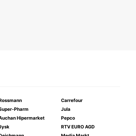
Rossmann
Carrefour
Super-Pharm
Jula
Auchan Hipermarket
Pepco
Jysk
RTV EURO AGD
Deichmann
Media Markt