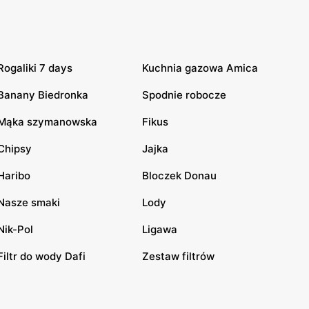
Rogaliki 7 days
Kuchnia gazowa Amica
Banany Biedronka
Spodnie robocze
Mąka szymanowska
Fikus
Chipsy
Jajka
Haribo
Bloczek Donau
Nasze smaki
Lody
Nik-Pol
Ligawa
Filtr do wody Dafi
Zestaw filtrów