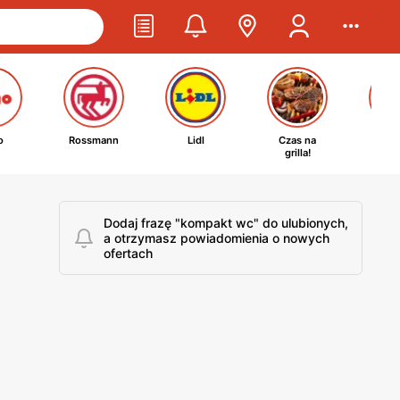
o
Rossmann
Lidl
Czas na
Ta
grilla!
kosm
Dodaj frazę "kompakt wc" do ulubionych,
a otrzymasz powiadomienia o nowych
ofertach