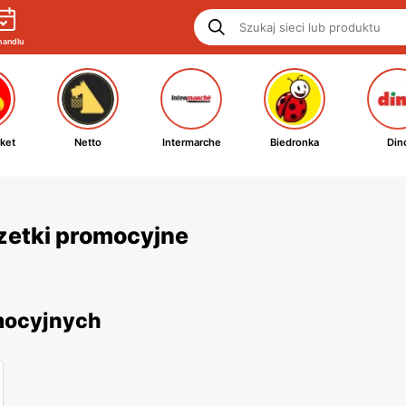
handlu
ket
Netto
Intermarche
Biedronka
Din
azetki promocyjne
omocyjnych