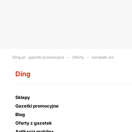
Ding.pl - gazetki promocyjne
Oferty
kompakt wc
Ding
Sklepy
Gazetki promocyjne
Blog
Oferty z gazetek
Aplikacja mobilna