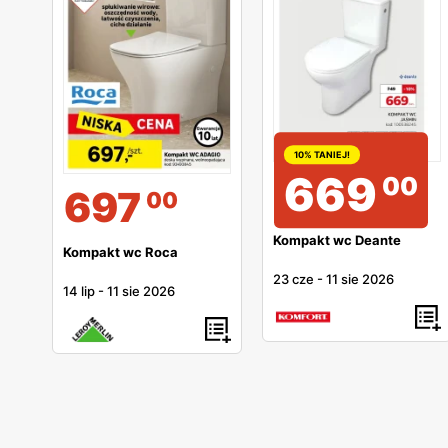
10% TANIEJ!
669
00
697
00
Kompakt wc Deante
Kompakt wc Roca
23 cze
-
11 sie 2026
14 lip
-
11 sie 2026