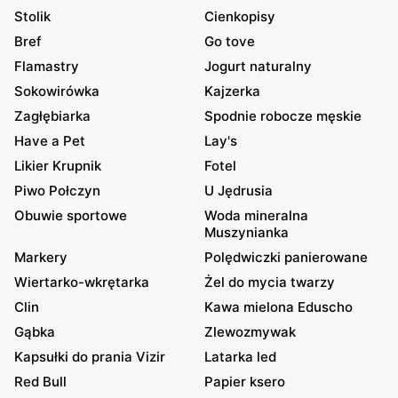
Stolik
Cienkopisy
Bref
Go tove
Flamastry
Jogurt naturalny
Sokowirówka
Kajzerka
Zagłębiarka
Spodnie robocze męskie
Have a Pet
Lay's
Likier Krupnik
Fotel
Piwo Połczyn
U Jędrusia
Obuwie sportowe
Woda mineralna
Muszynianka
Markery
Polędwiczki panierowane
Wiertarko-wkrętarka
Żel do mycia twarzy
Clin
Kawa mielona Eduscho
Gąbka
Zlewozmywak
Kapsułki do prania Vizir
Latarka led
Red Bull
Papier ksero