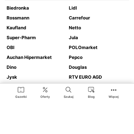
Biedronka
Lidl
Rossmann
Carrefour
Kaufland
Netto
Super-Pharm
Jula
OBI
POLOmarket
Auchan Hipermarket
Pepco
Dino
Douglas
Jysk
RTV EURO AGD
Action
Media Expert
Deichmann
Media Markt
Gazetki
Oferty
Szukaj
Blog
Więcej
Ding.pl to serwis internetowy prezentujący
gazetki promocyjne
oraz
katalogi
sklepów i dużych sieci handlowych. Dzięki
geolokalizacji otrzymasz przede wszystkim oferty sklepów, z
Twojego bliskiego otoczenia. Dodatkowo na stronie znajdziesz
adresy sklepów, więc w trakcie podróży bez problemu trafisz do