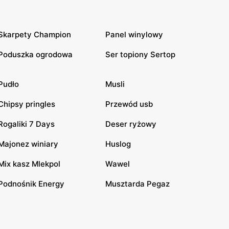
Skarpety Champion
Panel winylowy
Poduszka ogrodowa
Ser topiony Sertop
Pudło
Musli
Chipsy pringles
Przewód usb
Rogaliki 7 Days
Deser ryżowy
Majonez winiary
Huslog
Mix kasz Mlekpol
Wawel
Podnośnik Energy
Musztarda Pegaz