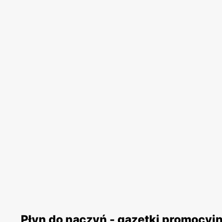
Płyn do naczyń - gazetki promocyj