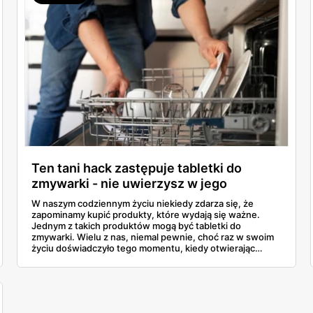
Ten tani hack zastępuje tabletki do
zmywarki - nie uwierzysz w jego
skuteczność
W naszym codziennym życiu niekiedy zdarza się, że
zapominamy kupić produkty, które wydają się ważne.
Jednym z takich produktów mogą być tabletki do
zmywarki. Wielu z nas, niemal pewnie, choć raz w swoim
życiu doświadczyło tego momentu, kiedy otwierając
zmywarkę, zdaje sobie sprawę, że brakuje właśnie tych
tabletek. W takiej sytuacji często pojawia się pytanie: jakie
alternatywne rozwiązania można wykorzystać, aby
skutecznie oczyścić naczynia i zastąpić tradycyjne tabletki
do zmywarki?