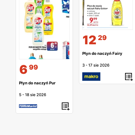
12
29
Płyn do naczyń Fairy
6
3
-
17 sie 2026
99
Płyn do naczyń Pur
5
-
18 sie 2026