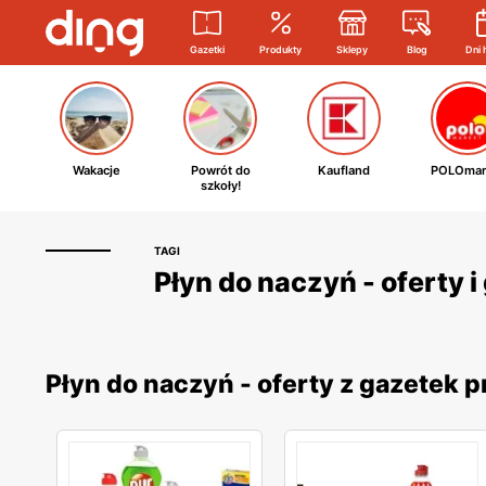
Gazetki
Produkty
Sklepy
Blog
Dni 
Wakacje
Powrót do
Kaufland
POLOmar
szkoły!
TAGI
Płyn do naczyń - oferty 
Płyn do naczyń - oferty z gazetek