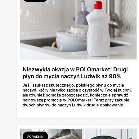
Niezwykła okazja w POLOmarket! Drugi
płyn do mycia naczyń Ludwik aż 90%
taniej!
Jeśli szukasz skutecznego, polskiego płynu do mycia
naczyń, który nie tylko zadba o czystość w Twojej kuchni,
ale również pomoże zaoszczędzić, koniecznie sprawdź
najnowszą promocję w POLOmarket! Teraz przy zakupie
dwóch płynów do naczyń Ludwik drugie opakowanie
możesz kupić z aż 90% rabatem! To rewelacyjna okazja, by
zaopatrzyć się w ten niezawodny produkt w bardzo
atrakcyjnej cenie.
PORADNIK