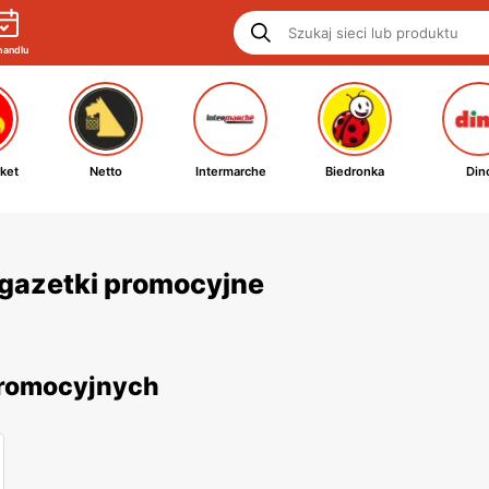
handlu
ket
Netto
Intermarche
Biedronka
Din
i gazetki promocyjne
 promocyjnych