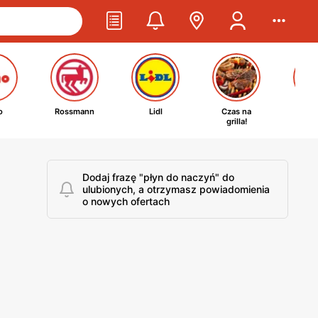
o
Rossmann
Lidl
Czas na
Ta
grilla!
kosm
Dodaj frazę "płyn do naczyń" do
ulubionych, a otrzymasz powiadomienia
o nowych ofertach