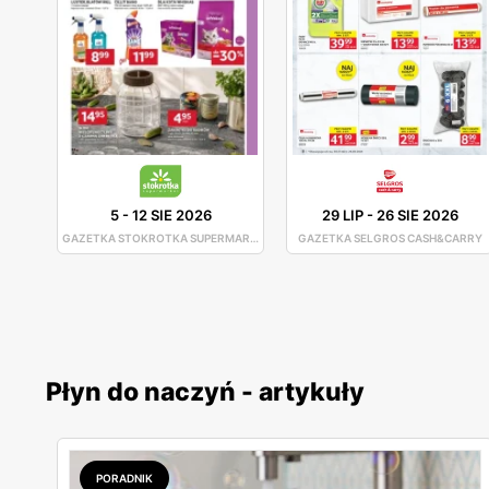
5
-
12 SIE 2026
29 LIP
-
26 SIE 2026
GAZETKA STOKROTKA SUPERMARKET
GAZETKA SELGROS CASH&CARRY
Płyn do naczyń - artykuły
PORADNIK