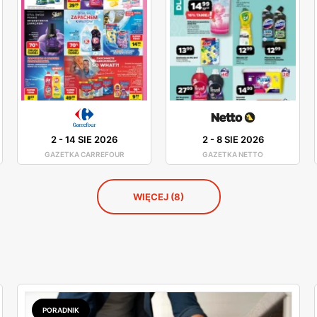
2
-
14 SIE 2026
2
-
8 SIE 2026
GAZETKA CARREFOUR
GAZETKA NETTO
WIĘCEJ (8)
PORADNIK