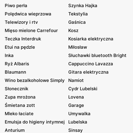
Piwo perła
Szynka Hajka
Polędwica wieprzowa
Tekstylia
Telewizory i rtv
Gaśnica
Mięso mielone Carrefour
Kosz
Teczka Interdruk
Kosiarka elektryczna
Etui na pędzle
Miłosław
Inka
Słuchawki bluetooth Bright
Ryż Albaris
Cappuccino Lavazza
Blaumann
Gitara elektryczna
Wino bezalkoholowe Simply
Namiot
Słonecznik
Cydr Lubelski
Zupa mrożona
Lovena
Śmietana zott
Garage
Mleko łaciate
Umywalka
Emulsja do higieny intymnej
Lubelska
Anturium
Sinsay