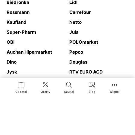
Biedronka
Lidl
Rossmann
Carrefour
Kaufland
Netto
Super-Pharm
Jula
OBI
POLOmarket
Auchan Hipermarket
Pepco
Dino
Douglas
Jysk
RTV EURO AGD
Action
Media Expert
Deichmann
Media Markt
Gazetki
Oferty
Szukaj
Blog
Więcej
Ding.pl to serwis internetowy prezentujący
gazetki promocyjne
oraz
katalogi
sklepów i dużych sieci handlowych. Dzięki
geolokalizacji otrzymasz przede wszystkim oferty sklepów, z
Twojego bliskiego otoczenia. Dodatkowo na stronie znajdziesz
adresy sklepów, więc w trakcie podróży bez problemu trafisz do
ulubionego sklepu.