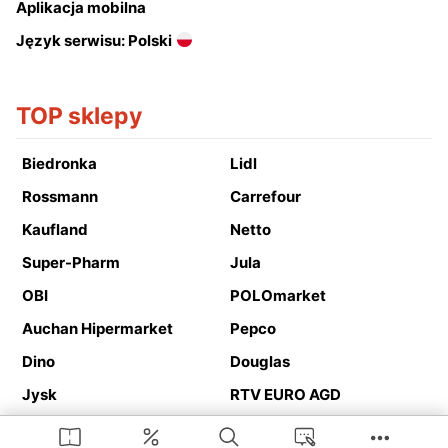
Aplikacja mobilna
Język serwisu: Polski
TOP sklepy
Biedronka
Lidl
Rossmann
Carrefour
Kaufland
Netto
Super-Pharm
Jula
OBI
POLOmarket
Auchan Hipermarket
Pepco
Dino
Douglas
Jysk
RTV EURO AGD
Action
Media Expert