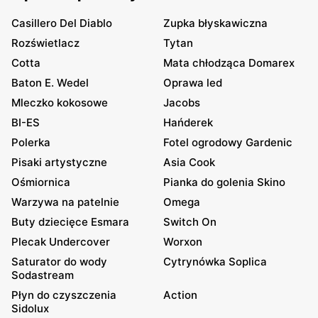
Casillero Del Diablo
Zupka błyskawiczna
Rozświetlacz
Tytan
Cotta
Mata chłodząca Domarex
Baton E. Wedel
Oprawa led
Mleczko kokosowe
Jacobs
BI-ES
Hańderek
Polerka
Fotel ogrodowy Gardenic
Pisaki artystyczne
Asia Cook
Ośmiornica
Pianka do golenia Skino
Warzywa na patelnie
Omega
Buty dziecięce Esmara
Switch On
Plecak Undercover
Worxon
Saturator do wody
Cytrynówka Soplica
Sodastream
Płyn do czyszczenia
Action
Sidolux