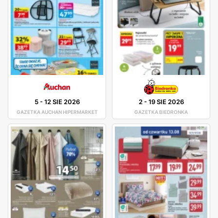
5
-
12 SIE 2026
2
-
19 SIE 2026
GAZETKA AUCHAN HIPERMARKET
GAZETKA BIEDRONKA