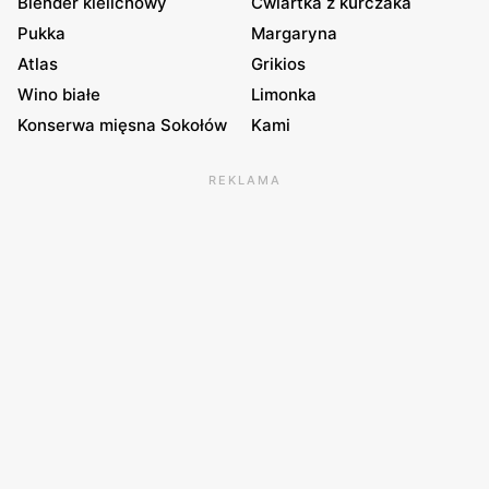
Blender kielichowy
Ćwiartka z kurczaka
Pukka
Margaryna
Atlas
Grikios
Wino białe
Limonka
Konserwa mięsna Sokołów
Kami
REKLAMA