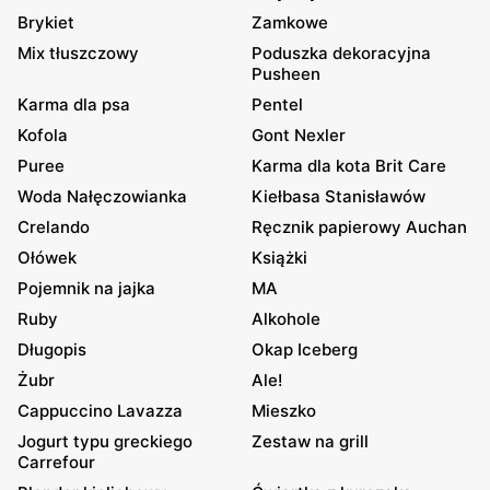
Brykiet
Zamkowe
Mix tłuszczowy
Poduszka dekoracyjna
Pusheen
Karma dla psa
Pentel
Kofola
Gont Nexler
Puree
Karma dla kota Brit Care
Woda Nałęczowianka
Kiełbasa Stanisławów
Crelando
Ręcznik papierowy Auchan
Ołówek
Książki
Pojemnik na jajka
MA
Ruby
Alkohole
Długopis
Okap Iceberg
Żubr
Ale!
Cappuccino Lavazza
Mieszko
Jogurt typu greckiego
Zestaw na grill
Carrefour