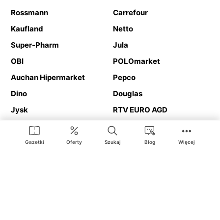
Rossmann
Carrefour
Kaufland
Netto
Super-Pharm
Jula
OBI
POLOmarket
Auchan Hipermarket
Pepco
Dino
Douglas
Jysk
RTV EURO AGD
Action
Media Expert
Deichmann
Media Markt
Gazetki
Oferty
Szukaj
Blog
Więcej
Ding.pl to serwis internetowy prezentujący
gazetki promocyjne
oraz
katalogi
sklepów i dużych sieci handlowych. Dzięki
geolokalizacji otrzymasz przede wszystkim oferty sklepów, z
Twojego bliskiego otoczenia. Dodatkowo na stronie znajdziesz
adresy sklepów, więc w trakcie podróży bez problemu trafisz do
ulubionego sklepu.