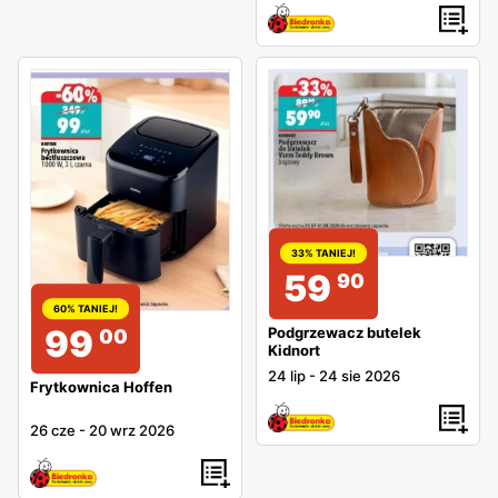
33% TANIEJ!
59
90
60% TANIEJ!
99
Podgrzewacz butelek
00
Kidnort
24 lip
-
24 sie 2026
Frytkownica Hoffen
26 cze
-
20 wrz 2026