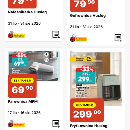
79
79
90
Naleśnikarka Huslog
Gofrownica Huslog
31 lip
-
31 sie 2026
31 lip
-
31 sie 2026
56% TANIEJ!
69
90
Parownica MPM
33% TANIEJ!
299
00
17 lip
-
16 sie 2026
Frytkownica Huslog