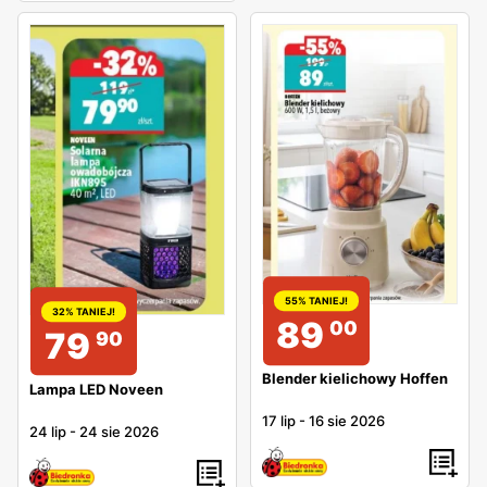
55% TANIEJ!
32% TANIEJ!
89
00
79
90
Blender kielichowy Hoffen
Lampa LED Noveen
17 lip
-
16 sie 2026
24 lip
-
24 sie 2026