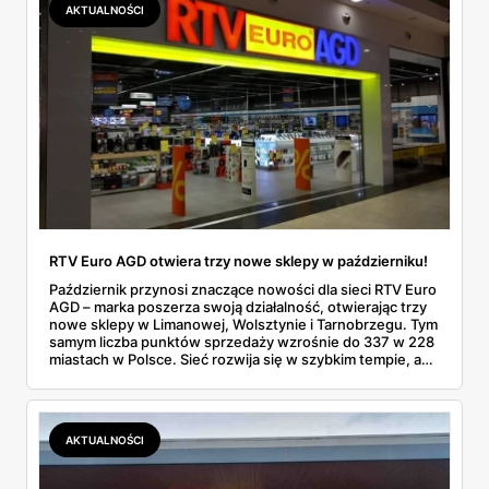
AKTUALNOŚCI
przyciągnąć tłumy pierwszego dnia? Postanowiliśmy
przyjrzeć się szczegółom i sprawdzić, czy nowy sklep w
Skierniewicach to faktycznie okazja, na którą warto było
czekać.
RTV Euro AGD otwiera trzy nowe sklepy w październiku!
Październik przynosi znaczące nowości dla sieci RTV Euro
AGD – marka poszerza swoją działalność, otwierając trzy
nowe sklepy w Limanowej, Wolsztynie i Tarnobrzegu. Tym
samym liczba punktów sprzedaży wzrośnie do 337 w 228
miastach w Polsce. Sieć rozwija się w szybkim tempie, a
mieszkańcy kolejnych miejscowości zyskają wygodny
dostęp do szerokiej oferty sprzętu RTV i AGD.
AKTUALNOŚCI