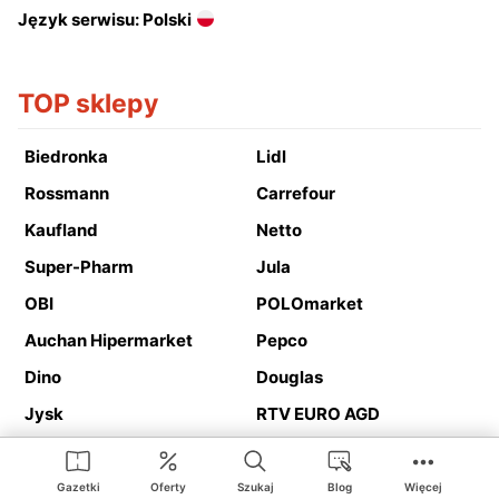
Język serwisu: Polski
TOP sklepy
Biedronka
Lidl
Rossmann
Carrefour
Kaufland
Netto
Super-Pharm
Jula
OBI
POLOmarket
Auchan Hipermarket
Pepco
Dino
Douglas
Jysk
RTV EURO AGD
Action
Media Expert
Deichmann
Media Markt
Gazetki
Oferty
Szukaj
Blog
Więcej