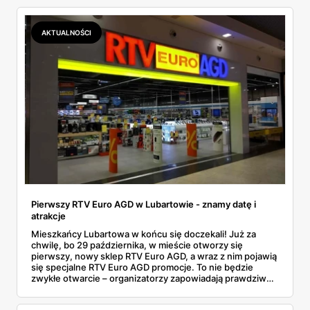
AKTUALNOŚCI
Pierwszy RTV Euro AGD w Lubartowie - znamy datę i
atrakcje
Mieszkańcy Lubartowa w końcu się doczekali! Już za
chwilę, bo 29 października, w mieście otworzy się
pierwszy, nowy sklep RTV Euro AGD, a wraz z nim pojawią
się specjalne RTV Euro AGD promocje. To nie będzie
zwykłe otwarcie – organizatorzy zapowiadają prawdziwe
show z iluzjonistą, masę niespodzianek i oczywiście całą
górę atrakcyjnych ofert. Jeśli planujesz zakupy elektroniki