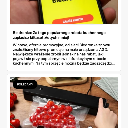
Biedronka: Za tego popularnego robota kuchennego
zapłacisz kilkaset złotych mniej!
W nowej ofercie promocyjnej od sieci Biedronka znowu
znaleźliśmy hitowe promocje na małe urządzenia AGD.
Największe wrażenie zrobił jednak na nas rabat, jaki
pojawił się przy popularnym wielofunkcyjnym robocie
kuchennym. Na tym sprzęcie można będzie zaoszczędzić
nawet kilkaset złotych. O jakie konkretnie urządzenie
chodzi? Jak duża jest to okazja cenowa? Przeczytaj nasz
artykuł i dowiedz się.
POLECAMY