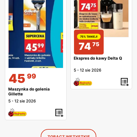
75% TANIEJ!
74
75
Ekspres do kawy Delta Q
5
-
12 sie 2026
45
99
Maszynka do golenia
Gillette
5
-
12 sie 2026
ZOBACZ WSZYSTKIE