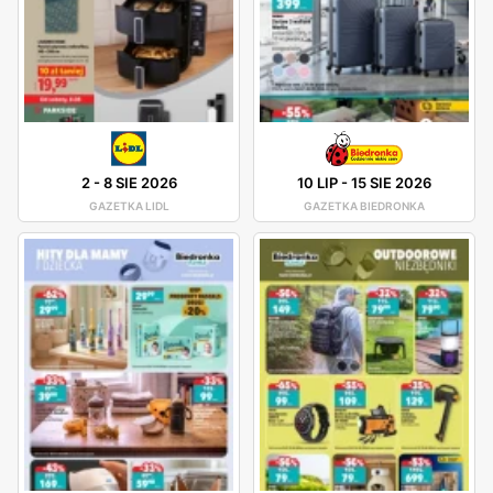
2
-
8 SIE 2026
10 LIP
-
15 SIE 2026
GAZETKA LIDL
GAZETKA BIEDRONKA