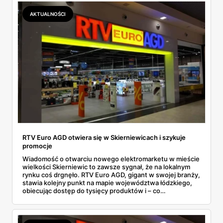
lub AGD, lepiej wstrzymaj się jeszcze przez chwilę i
sprawdź, co sieć przygotowała na ten wyjątkowy dzień.
AKTUALNOŚCI
RTV Euro AGD otwiera się w Skierniewicach i szykuje
promocje
Wiadomość o otwarciu nowego elektromarketu w mieście
wielkości Skierniewic to zawsze sygnał, że na lokalnym
rynku coś drgnęło. RTV Euro AGD, gigant w swojej branży,
stawia kolejny punkt na mapie województwa łódzkiego,
obiecując dostęp do tysięcy produktów i – co
najważniejsze dla wielu – specjalne promocje na start.
Tylko czy za fasadą wielkiego otwarcia, z gościem z
telewizyjnego show i darmową kawą, kryje się coś więcej
niż tylko standardowa marketingowa otoczka, która ma