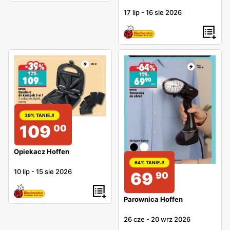
17 lip
-
16 sie 2026
39% TANIEJ!
109
00
Opiekacz Hoffen
64% TANIEJ!
10 lip
-
15 sie 2026
69
90
Parownica Hoffen
26 cze
-
20 wrz 2026