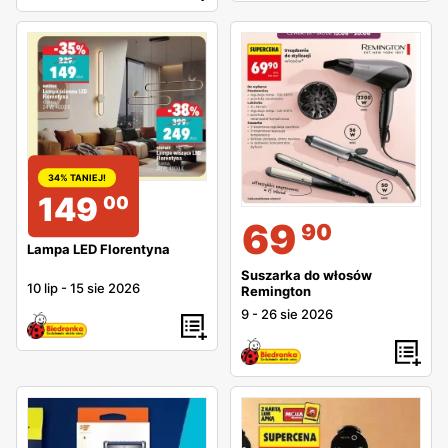
34% TANIEJ!
149
00
69
90
Lampa LED Florentyna
Suszarka do włosów
10 lip
-
15 sie 2026
Remington
9
-
26 sie 2026