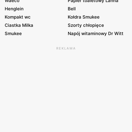
Waeco
Papier toaletowy Lanna
Henglein
Bell
Kompakt wc
Kołdra Smukee
Ciastka Milka
Szorty chłopięce
Smukee
Napój witaminowy Dr Witt
REKLAMA