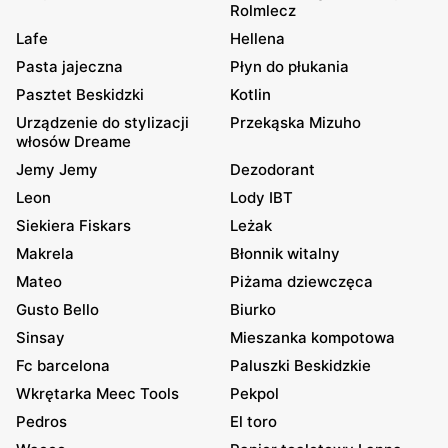
Rolmlecz
Lafe
Hellena
Pasta jajeczna
Płyn do płukania
Pasztet Beskidzki
Kotlin
Urządzenie do stylizacji
Przekąska Mizuho
włosów Dreame
Jemy Jemy
Dezodorant
Leon
Lody IBT
Siekiera Fiskars
Leżak
Makrela
Błonnik witalny
Mateo
Piżama dziewczęca
Gusto Bello
Biurko
Sinsay
Mieszanka kompotowa
Fc barcelona
Paluszki Beskidzkie
Wkrętarka Meec Tools
Pekpol
Pedros
El toro