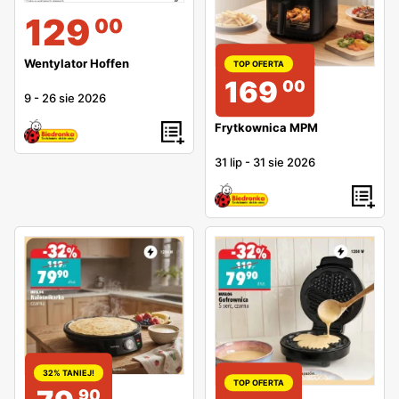
129
00
Wentylator Hoffen
TOP OFERTA
169
00
9
-
26 sie 2026
Frytkownica MPM
31 lip
-
31 sie 2026
32% TANIEJ!
TOP OFERTA
90