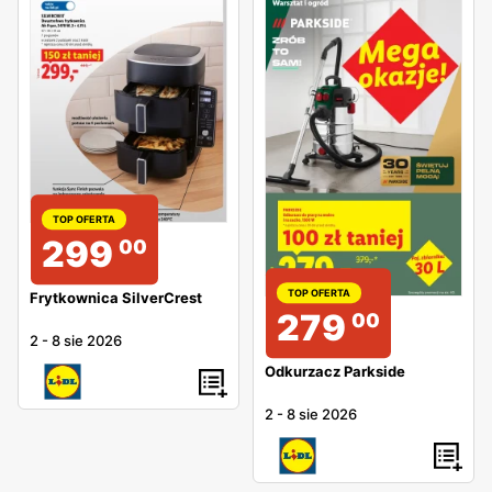
TOP OFERTA
299
00
TOP OFERTA
Frytkownica SilverCrest
279
00
2
-
8 sie 2026
Odkurzacz Parkside
2
-
8 sie 2026