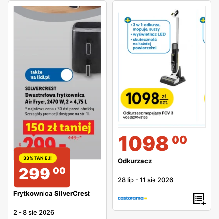
1098
00
33% TANIEJ!
Odkurzacz
299
00
28 lip
-
11 sie 2026
Frytkownica SilverCrest
2
-
8 sie 2026